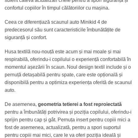
suferit câteva actualizări cheie pentru a spori siguranța și
confortul copiilor în timpul călătoriilor cu mașina.
Ceea ce diferențiază scaunul auto Minikid 4 de
predecesorul său sunt caracteristicile îmbunătățite de
siguranță și confort.
Husa textilă nou-nouță este acum și mai moale și mai
respirabilă, oferindu-i copilului o experiență confortabilă în
momentul așezării în scaun. Noul design textil include și o
pernuță detașabilă pentru spate, care este opțională și
disponibilă pentru a optimiza experiența oferită de scaunul
auto.
De asemenea,
geometria tetierei a fost reproiectată
pentru a îmbunătăți potrivirea și poziția copilului, oferindu-i
sprijin pentru cap și gât. Pernuța insert pentru copiii mici a
fost de asemenea, actualizată, pentru a spori suportul
pentru copiii mai mici, care le va oferi poziția ideală și