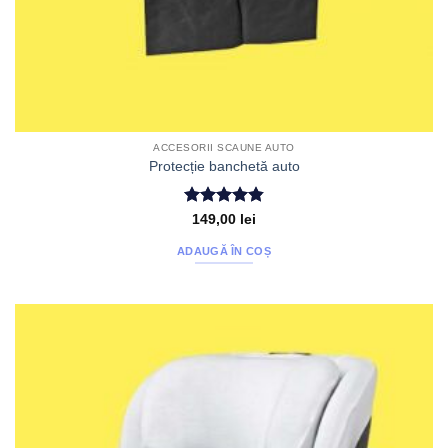
ACCESORII SCAUNE AUTO
Protecție banchetă auto
Evaluat la
149,00
lei
4.86
din 5
ADAUGĂ ÎN COȘ