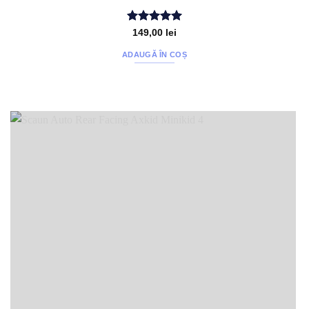
Evaluat la
149,00
lei
5
din 5
ADAUGĂ ÎN COȘ