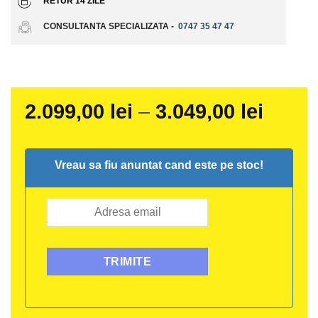
RETUR 14 ZILE
CONSULTANTA SPECIALIZATA -
0747 35 47 47
Interv
2.099,00
lei
–
3.049,00
lei
de
prețur
Vreau sa fiu anuntat cand este pe stoc!
2.099,
până
la
3.049,