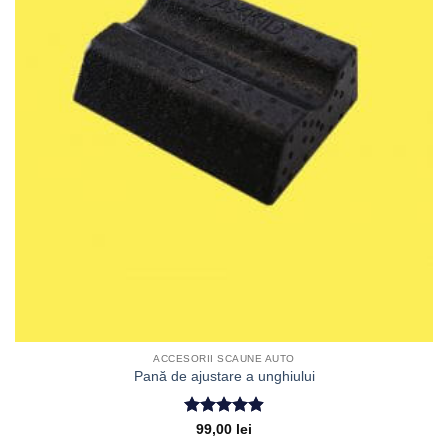
ACCESORII SCAUNE AUTO
Pană de ajustare a unghiului
Evaluat la
99,00
lei
4.89
din 5