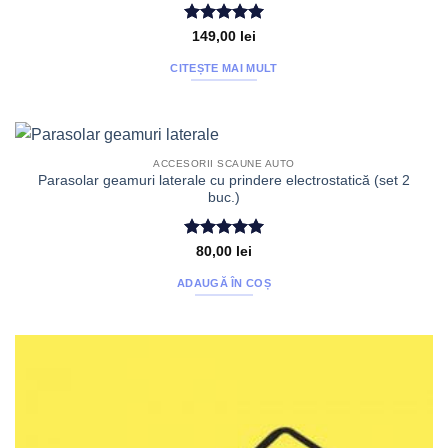
Evaluat la
149,00
lei
5
din 5
CITEȘTE MAI MULT
ACCESORII SCAUNE AUTO
Parasolar geamuri laterale cu prindere electrostatică (set 2
buc.)
Evaluat la
80,00
lei
5
din 5
ADAUGĂ ÎN COȘ