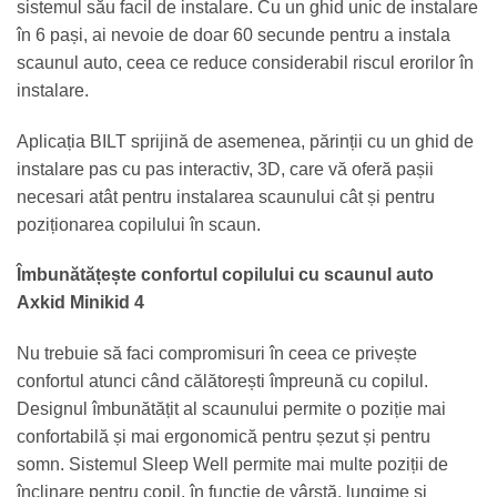
sistemul său facil de instalare. Cu un ghid unic de instalare
în 6 pași, ai nevoie de doar 60 secunde pentru a instala
scaunul auto, ceea ce reduce considerabil riscul erorilor în
instalare.
Aplicația BILT sprijină de asemenea, părinții cu un ghid de
instalare pas cu pas interactiv, 3D, care vă oferă pașii
necesari atât pentru instalarea scaunului cât și pentru
poziționarea copilului în scaun.
Îmbunătățește confortul copilului cu scaunul auto
Axkid Minikid 4
Nu trebuie să faci compromisuri în ceea ce privește
confortul atunci când călătorești împreună cu copilul.
Designul îmbunătățit al scaunului permite o poziție mai
confortabilă și mai ergonomică pentru șezut și pentru
somn. Sistemul Sleep Well permite mai multe poziții de
înclinare pentru copil, în funcție de vârstă, lungime și