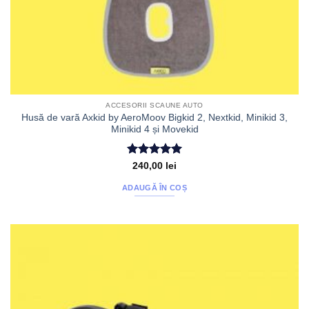
ACCESORII SCAUNE AUTO
Husă de vară Axkid by AeroMoov Bigkid 2, Nextkid, Minikid 3,
Minikid 4 și Movekid
Evaluat la
240,00
lei
5
din 5
ADAUGĂ ÎN COȘ