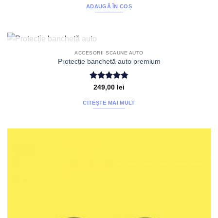
ADAUGĂ ÎN COȘ
STOC EPUIZAT
ACCESORII SCAUNE AUTO
Protecție banchetă auto premium
Evaluat la
249,00
lei
4.79
din 5
CITEȘTE MAI MULT