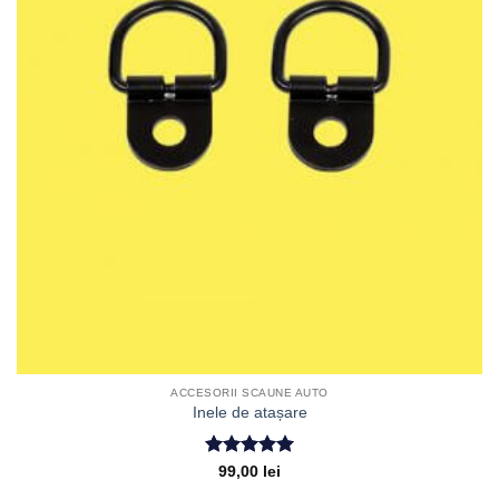
ACCESORII SCAUNE AUTO
Inele de atașare
Evaluat la
99,00
lei
5
din 5