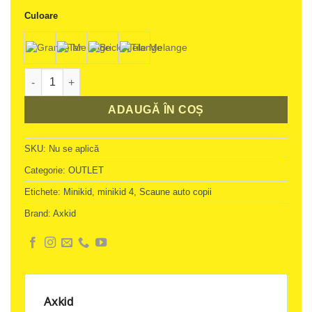
Alternative:
Culoare
Cantitate OUTLET Scaun Auto Rear Facing Axkid Minikid 4
ADAUGĂ ÎN COȘ
SKU:
Nu se aplică
Categorie:
OUTLET
Etichete:
Minikid
,
minikid 4
,
Scaune auto copii
Brand:
Axkid
Axkid