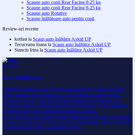
Scaune auto copii Rear Facing 0-25 kg
Scaune auto copii Rear Facing 9-25 kg
Scaune auto Rotative
Scaune înălțătoare auto pentru copii
Review-uri recente
kotfast
la
Scaun auto înălțător Axkid UP
Tecuceanu Ioana
la
Scaun auto înălțător Axkid UP
Stanciu Irina
la
Scaun auto înălțător Axkid UP
Despre Axkid Romania
Suntem o companie-lider în comercializarea de scaune auto rear-
facing pentru copii, împreună cu alte produse de înaltă calitate.
Siguranța este și va rămâne întotdeauna o prioritate pentru noi.
Tocmai de aceea, compania pledează întotdeauna pentru utilizarea
scaunelor rear-facing cât mai mult timp cu putință.
Ce ne face sa comercializăm aceste produse este dorința de a proteja
ceea ce este cel mai prețios pentru noi: copiii noștri. Vrem să nu mai
avem copii răniți grav în accidente rutiere.