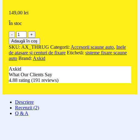
149,00
lei
În stoc
Cantitate
Centuri
Adaugă în coș
de
SKU:
AX_THRUG
Categorii:
Accesorii scaune auto
,
Inele
fixare
de atașare și centuri de fixare
Etichetă:
sisteme fixare scaune
auto
Brand:
Axkid
Axkid
What Our Clients Say
4.88 rating
(191 reviews)
Descriere
Recenzii (2)
Q & A