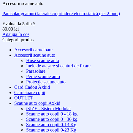
Accesorii scaune auto
Parasolar geamuri laterale cu prindere electrostatică (set 2 buc.)
Evaluat la
5
din 5
80,00
lei
Adaugă în coș
Categorii produs
Accesorii carucioare
Accesorii scaune auto
Huse scaune auto
Inele de atașare și centuri de fixare
Parasolare
Perne scaune auto
Protecție scaune auto
Card Cadou Axkid
Carucioare copii
OUTLET
Scaune auto copii Axkid
iSIZE - Sistem Modular
Scaune auto copii 0 - 18 kg
Scaune auto copii 0 - 36 kg
Scaune auto copii 0-13 Kg
Scaune auto copii 0-23 Kg