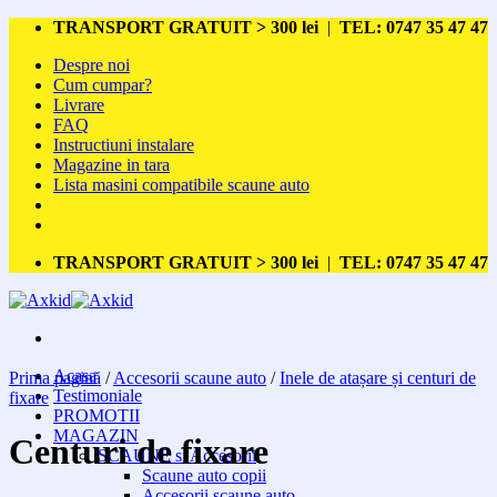
Skip
TRANSPORT GRATUIT > 300 lei
|
TEL: 0747 35 47 47
to
Despre noi
content
Cum cumpar?
Livrare
FAQ
Instructiuni instalare
Magazine in tara
Lista masini compatibile scaune auto
TRANSPORT GRATUIT > 300 lei
|
TEL: 0747 35 47 47
Acasa
Prima pagină
/
Accesorii scaune auto
/
Inele de atașare și centuri de
Testimoniale
fixare
PROMOTII
MAGAZIN
Centuri de fixare
SCAUNE si Accesorii
Scaune auto copii
Accesorii scaune auto