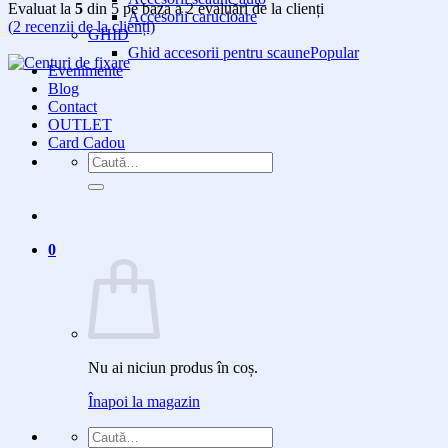
Evaluat la
5
din 5 pe baza a
2
evaluări de la clienți
Accesorii carucioare
(
2
recenzii de la clienți)
GHID
Ghid accesorii pentru scaune
Evenimente
Blog
Contact
OUTLET
Card Cadou
Caută
după:
0
Nu ai niciun produs în coș.
Înapoi la magazin
Caută