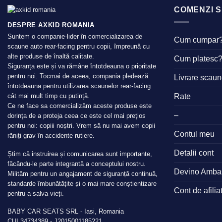
COMENZI S
DESPRE AXKID ROMANIA
Suntem o companie-lider în comercializarea de
Cum cumpar
scaune auto rear-facing pentru copii, împreună cu
alte produse de înaltă calitate.
Cum platesc
Siguranța este și va rămâne întotdeauna o prioritate
pentru noi. Tocmai de aceea, compania pledează
Livrare scau
întotdeauna pentru utilizarea scaunelor rear-facing
Rate
cât mai mult timp cu putință.
Ce ne face sa comercializăm aceste produse este
–
dorința de a proteja ceea ce este cel mai prețios
pentru noi: copiii noștri. Vrem să nu mai avem copii
Contul meu
răniți grav în accidente rutiere.
Detalii cont
Știm că instruirea și comunicarea sunt importante,
făcându-le parte integrantă a conceptului nostru.
Devino Amba
Milităm pentru un angajament de siguranță continuă,
standarde îmbunătățite și o mai mare conștientizare
Cont de afilia
pentru a salva vieți.
BABY CAR SEATS SRL - Iasi, Romania
CUI 34734389 - J2015001185221