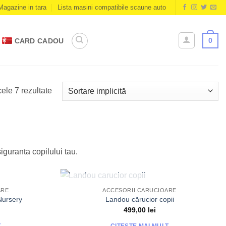
Magazine in tara
Lista masini compatibile scaune auto
0
CARD CADOU
cele 7 rezultate
iguranta copilului tau.
T
STOC EPUIZAT
ARE
ACCESORII CARUCIOARE
Nursery
Landou cărucior copii
499,00
lei