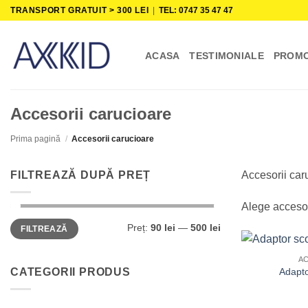
Skip
TRANSPORT GRATUIT > 300 LEI
|
TEL: 0747 35 47 47
to
content
ACASA
TESTIMONIALE
PROMO
Accesorii carucioare
Prima pagină
/
Accesorii carucioare
FILTREAZĂ DUPĂ PREȚ
Accesorii car
Alege accesori
Preț
Preț
Preț:
90 lei
—
500 lei
FILTREAZĂ
minim
maxim
A
CATEGORII PRODUS
Adapto