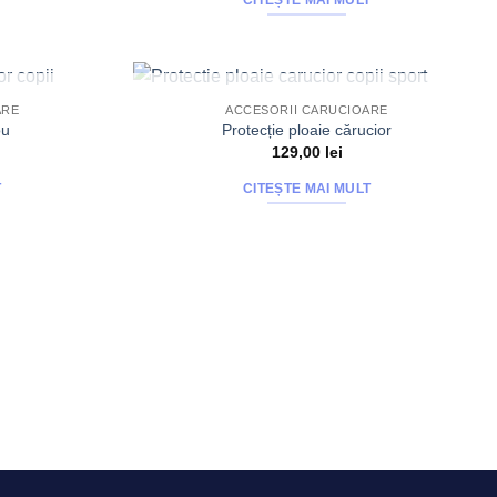
T
CITEȘTE MAI MULT
T
STOC EPUIZAT
ARE
ACCESORII CARUCIOARE
ou
Protecție ploaie cărucior
129,00
lei
T
CITEȘTE MAI MULT