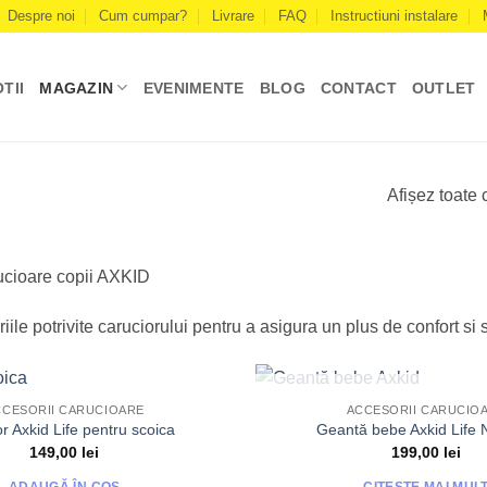
Despre noi
Cum cumpar?
Livrare
FAQ
Instructiuni instalare
TII
MAGAZIN
EVENIMENTE
BLOG
CONTACT
OUTLET
Afișez toate 
ucioare copii AXKID
ile potrivite caruciorului pentru a asigura un plus de confort si s
STOC EPUIZA
CCESORII CARUCIOARE
ACCESORII CARUCIO
r Axkid Life pentru scoica
Geantă bebe Axkid Life 
149,00
lei
199,00
lei