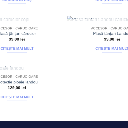
ADAUGĂ ÎN COȘ
CITEȘTE MAI MUL
STOC EPUIZAT
STOC EPUIZA
CCESORII CARUCIOARE
ACCESORII CARUCIO
lasă țânțari cărucior
Plasă țânțari Land
99,00
lei
99,00
lei
CITEȘTE MAI MULT
CITEȘTE MAI MUL
STOC EPUIZAT
CCESORII CARUCIOARE
otecție ploaie landou
129,00
lei
CITEȘTE MAI MULT