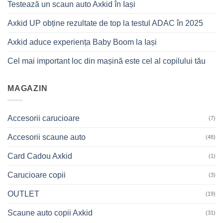
Testează un scaun auto Axkid în Iași
Axkid UP obține rezultate de top la testul ADAC în 2025
Axkid aduce experiența Baby Boom la Iași
Cel mai important loc din mașină este cel al copilului tău
MAGAZIN
Accesorii carucioare
(7)
Accesorii scaune auto
(48)
Card Cadou Axkid
(1)
Carucioare copii
(3)
OUTLET
(19)
Scaune auto copii Axkid
(31)