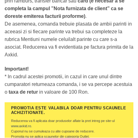
prin ramburs, transfer bancar sau
card (e necesar a se
completa la campul ”Nota furnizata de client” ca se
doreste emiterea facturii proforme)
.
De asemenea, comanda trebuie plasata de ambii parinti in
aceeasi zi si fiecare parinte va trebui sa completeze la
rubrica Mentiuni numele celuilalt parinte cu care s-a
asociat. Reducerea va fi evidentiata pe factura primita de la
Axkid.
Important!
* In cadrul acestei promotii, in cazul in care unul dintre
cumparatori returneaza comanda, i se va percepe acestuia
o
taxa de retur
in valoare de 100 Ron.
PROMOTIA ESTE VALABILA DOAR PENTRU SCAUNELE
ACHIZITIONATE.
Reducerea va fi aplicata doar produselor aflate la pret intreg pe site-ul
www.axkid.ro
.
Cuponul nu se cumuleaza cu alte cupoane de reducere.
Promotia nu se aplica scaunelor din categoria Outlet.