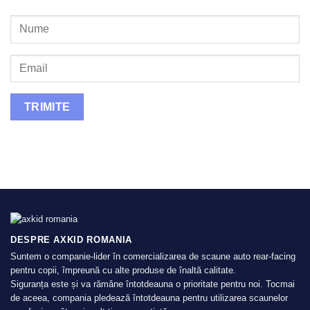
DESPRE AXKID ROMANIA
Suntem o companie-lider în comercializarea de scaune auto rear-facing
pentru copii, împreună cu alte produse de înaltă calitate.
Siguranța este și va rămâne întotdeauna o prioritate pentru noi. Tocmai
de aceea, compania pledează întotdeauna pentru utilizarea scaunelor