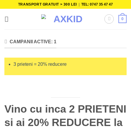
Skip
TRANSPORT GRATUIT > 300 LEI
|
TEL: 0747 35 47 47
to
content
0
CAMPANII ACTIVE: 1
3 prieteni = 20% reducere
Vino cu inca 2 PRIETENI
si ai 20% REDUCERE la