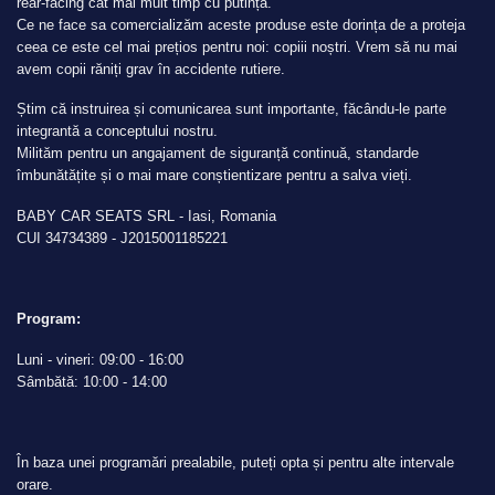
rear-facing cât mai mult timp cu putință.
Ce ne face sa comercializăm aceste produse este dorința de a proteja
ceea ce este cel mai prețios pentru noi: copiii noștri. Vrem să nu mai
avem copii răniți grav în accidente rutiere.
Știm că instruirea și comunicarea sunt importante, făcându-le parte
integrantă a conceptului nostru.
Milităm pentru un angajament de siguranță continuă, standarde
îmbunătățite și o mai mare conștientizare pentru a salva vieți.
BABY CAR SEATS SRL - Iasi, Romania
CUI 34734389 - J2015001185221
Program:
Luni - vineri: 09:00 - 16:00
Sâmbătă: 10:00 - 14:00
În baza unei programări prealabile, puteți opta și pentru alte intervale
orare.