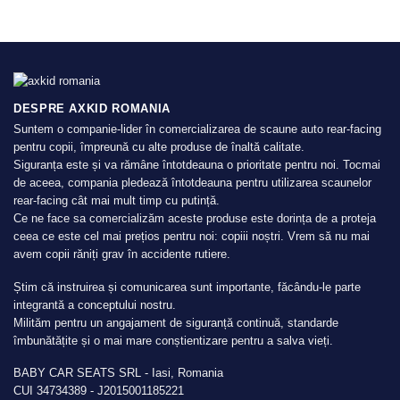
DESPRE AXKID ROMANIA
Suntem o companie-lider în comercializarea de scaune auto rear-facing
pentru copii, împreună cu alte produse de înaltă calitate.
Siguranța este și va rămâne întotdeauna o prioritate pentru noi. Tocmai
de aceea, compania pledează întotdeauna pentru utilizarea scaunelor
rear-facing cât mai mult timp cu putință.
Ce ne face sa comercializăm aceste produse este dorința de a proteja
ceea ce este cel mai prețios pentru noi: copiii noștri. Vrem să nu mai
avem copii răniți grav în accidente rutiere.
Știm că instruirea și comunicarea sunt importante, făcându-le parte
integrantă a conceptului nostru.
Milităm pentru un angajament de siguranță continuă, standarde
îmbunătățite și o mai mare conștientizare pentru a salva vieți.
BABY CAR SEATS SRL - Iasi, Romania
CUI 34734389 - J2015001185221