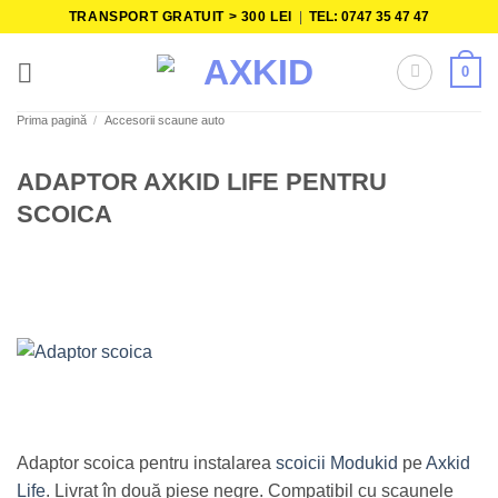
Skip
TRANSPORT GRATUIT > 300 LEI
|
TEL: 0747 35 47 47
to
content
0
Prima pagină
/
Accesorii scaune auto
ADAPTOR AXKID LIFE PENTRU
SCOICA
Adaptor scoica pentru instalarea
scoicii Modukid
pe
Axkid
Life
. Livrat în două piese negre. Compatibil cu scaunele