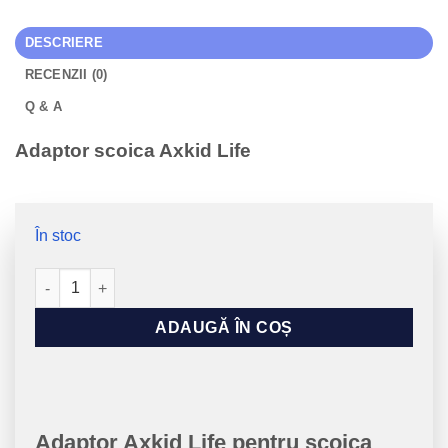
DESCRIERE
RECENZII (0)
Q & A
Adaptor scoica Axkid Life
În stoc
Cantitate Adaptor Axkid Life pentru scoica
ADAUGĂ ÎN COȘ
Adaptor Axkid Life pentru scoica