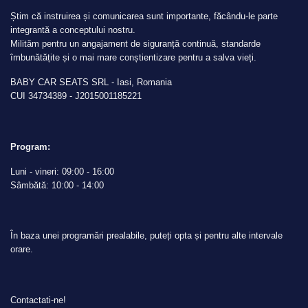
Știm că instruirea și comunicarea sunt importante, făcându-le parte
integrantă a conceptului nostru.
Milităm pentru un angajament de siguranță continuă, standarde
îmbunătățite și o mai mare conștientizare pentru a salva vieți.
BABY CAR SEATS SRL - Iasi, Romania
CUI 34734389 - J2015001185221
Program:
Luni - vineri: 09:00 - 16:00
Sâmbătă: 10:00 - 14:00
În baza unei programări prealabile, puteți opta și pentru alte intervale
orare.
Contactati-ne!