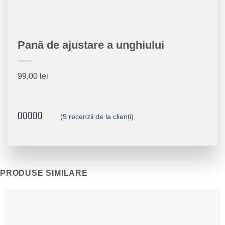
Pană de ajustare a unghiului
99,00
lei
(
9
recenzii de la clienți)
Evaluat la
9
4.89
din 5
pe baza a
evaluări de
la clienți
PRODUSE SIMILARE