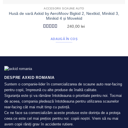
ACCESORII SCAUNE AUTO
Husă de vară Axkid by AeroMoov Bigkid 2, Nextkid, Minikid 3,
Minikid 4 și Movekid
240,00
lei
Evaluat la
5
din 5
ADAUGĂ ÎN COȘ
DESPRE AXKID ROMANIA
Suntem o companie-lider în comercializarea de scaune auto rear-facing
pentru copii, împreună cu alte produse de înaltă calitate.
Siguranța este și va rămâne întotdeauna o prioritate pentru noi. Tocmai
de aceea, compania pledează întotdeauna pentru utilizarea scaunelor
rear-facing cât mai mult timp cu putință.
Ce ne face sa comercializăm aceste produse este dorința de a proteja
ceea ce este cel mai prețios pentru noi: copiii noștri. Vrem să nu mai
avem copii răniți grav în accidente rutiere.