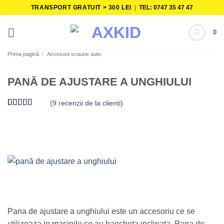
Skip
TRANSPORT GRATUIT > 300 LEI
|
TEL: 0747 35 47 47
to
content
0
Prima pagină
/
Accesorii scaune auto
PANĂ DE AJUSTARE A UNGHIULUI
(
9
recenzii de la clienți)
Evaluat la
9
4.89
din 5
pe baza a
evaluări de
la clienți
Pana de ajustare a unghiului este un accesoriu ce se
utilizeaza in masinile ce au bancheta inclinata. Pana de