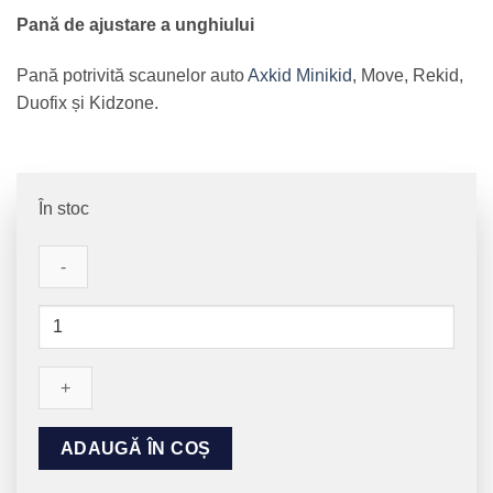
Pană de ajustare a unghiului
Pană potrivită scaunelor auto
Axkid Minikid
, Move, Rekid,
Duofix și Kidzone.
În stoc
Cantitate
Pană
de
ajustare
a
unghiului
ADAUGĂ ÎN COȘ