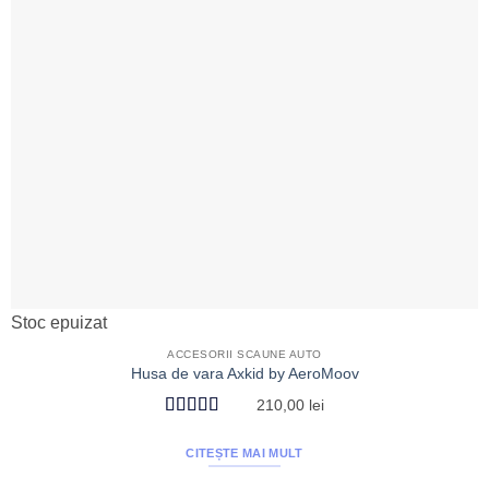
Stoc epuizat
ACCESORII SCAUNE AUTO
Husa de vara Axkid by AeroMoov
210,00
lei
Evaluat la
5
din 5
CITEȘTE MAI MULT