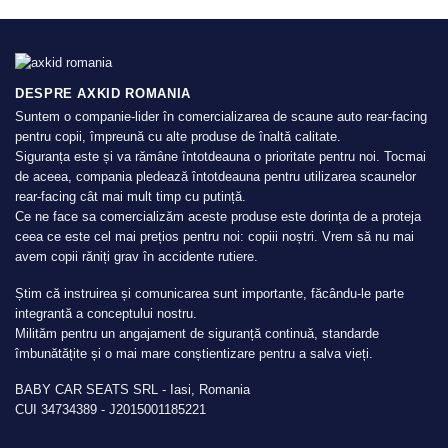
DESPRE AXKID ROMANIA
Suntem o companie-lider în comercializarea de scaune auto rear-facing
pentru copii, împreună cu alte produse de înaltă calitate.
Siguranța este și va rămâne întotdeauna o prioritate pentru noi. Tocmai
de aceea, compania pledează întotdeauna pentru utilizarea scaunelor
rear-facing cât mai mult timp cu putință.
Ce ne face sa comercializăm aceste produse este dorința de a proteja
ceea ce este cel mai prețios pentru noi: copiii noștri. Vrem să nu mai
avem copii răniți grav în accidente rutiere.
Știm că instruirea și comunicarea sunt importante, făcându-le parte
integrantă a conceptului nostru.
Milităm pentru un angajament de siguranță continuă, standarde
îmbunătățite și o mai mare conștientizare pentru a salva vieți.
BABY CAR SEATS SRL - Iasi, Romania
CUI 34734389 - J2015001185221