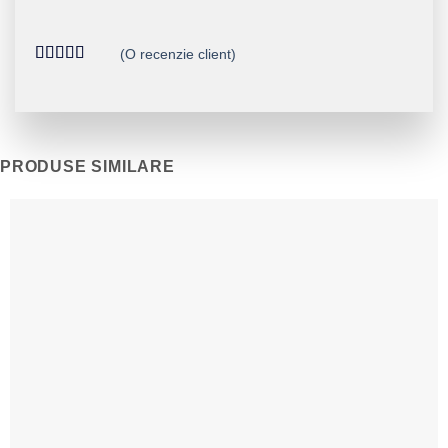
(O recenzie client)
Evaluat la
5
din 5 pe
baza unei
singure
evaluări
PRODUSE SIMILARE