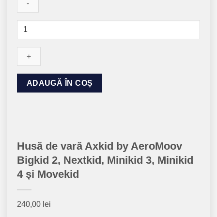
Cantitate
Husă
de
vară
Axkid
Alternative:
by
ADAUGĂ ÎN COȘ
AeroMoov
Bigkid
2,
Nextkid,
Minikid
Husă de vară Axkid by AeroMoov
3,
Bigkid 2, Nextkid, Minikid 3, Minikid
Minikid
4
4 și Movekid
și
Movekid
240,00
lei