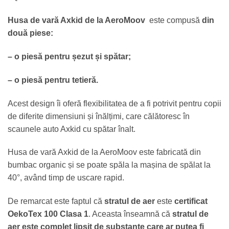
Husa de vară Axkid de la AeroMoov
este compusă
din
două piese:
– o piesă pentru șezut și spătar;
– o piesă pentru tetieră.
Acest design îi oferă flexibilitatea de a fi potrivit pentru copii
de diferite dimensiuni și înălțimi, care călătoresc în
scaunele auto Axkid cu spătar înalt.
Husa de vară Axkid de la AeroMoov este fabricată din
bumbac organic și se poate spăla la mașina de spălat la
40°, având timp de uscare rapid.
De remarcat este faptul că
stratul de aer
este
certificat
OekoTex 100 Clasa 1
. Aceasta înseamnă că
stratul de
aer este complet lipsit de substanțe care ar putea fi