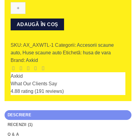
de
vară
Axkid
Alternative:
by
ADAUGĂ ÎN COȘ
AeroMoov
Bigkid
2,
SKU:
AX_AXWTL-1
Categorii:
Accesorii scaune
Nextkid,
auto
,
Huse scaune auto
Etichetă:
husa de vara
Minikid
Brand:
Axkid
3,
Minikid
Axkid
4
What Our Clients Say
și
4.88 rating
(191 reviews)
Movekid
DESCRIERE
RECENZII (1)
Q & A