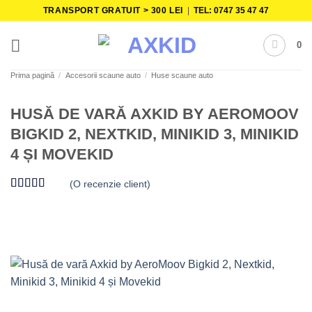
Skip
TRANSPORT GRATUIT > 300 LEI
|
TEL: 0747 35 47 47
to
content
0
Prima pagină
/
Accesorii scaune auto
/
Huse scaune auto
HUSĂ DE VARĂ AXKID BY AEROMOOV
BIGKID 2, NEXTKID, MINIKID 3, MINIKID
4 ȘI MOVEKID
(O recenzie client)
Evaluat la
5
din 5 pe
baza unei
singure
evaluări