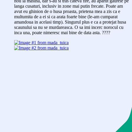
nou la masina, dar s-au si tras cateva fire, au aparut gaurele pe
langa cusaturi, inclusiv in zone mai putin frecate. Poate am
avut eu ghinion de o husa proasta, prietena mea a zis ca e
multumita de a ei si ca arata foarte bine (le-am cumparat
amandoua in acelasi timp). Singurul plus e ca a protejat husa
scaunului sa nu se murdareasca. O sa imi incerc norocul cu
inca una, poate nimeresc mai bine de data asta. ????