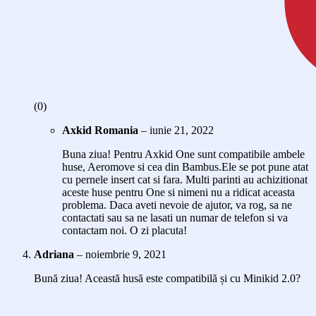
(0)
Axkid Romania
–
iunie 21, 2022
Buna ziua! Pentru Axkid One sunt compatibile ambele
huse, Aeromove si cea din Bambus.Ele se pot pune atat
cu pernele insert cat si fara. Multi parinti au achizitionat
aceste huse pentru One si nimeni nu a ridicat aceasta
problema. Daca aveti nevoie de ajutor, va rog, sa ne
contactati sau sa ne lasati un numar de telefon si va
contactam noi. O zi placuta!
Adriana
–
noiembrie 9, 2021
Bună ziua! Această husă este compatibilă și cu Minikid 2.0?