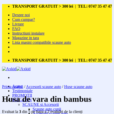
Skip
TRANSPORT GRATUIT > 300 lei
|
TEL: 0747 35 47 47
to
Despre noi
content
Cum cumpar?
Livrare
FAQ
Instructiuni instalare
Magazine in tara
Lista masini compatibile scaune auto
TRANSPORT GRATUIT > 300 lei
|
TEL: 0747 35 47 47
Acasa
Prima pagină
/
Accesorii scaune auto
/
Huse scaune auto
Testimoniale
PROMOTII
Husa de vara din bambus
MAGAZIN
SCAUNE si Accesorii
Scaune auto copii
Evaluat la
3
din 5 pe baza a
2
evaluări de la clienți
Accesorii scaune auto