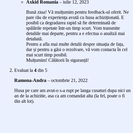
Axkid Romania
–
iulie 12, 2023
Bună ziua! Vă mulțumim pentru feedback-ul oferit. Ne
pare rău de experiența avută cu husa achiziționată. E
posibil ca degradarea rapid să fie determinată de
spălările repetate într-un timp scurt. Vom transmite
detaliile mai departe, pentru a e efectua o analiză mai
detaliată.
Pentru a afla mai multe detalii despre situația de fața,
dar și pentru a găsi o rezolvare, vă vom contacta în cel
mai scurt timp posibil.
Mulțumim! Călătorii în siguranță!
Evaluat la
4
din 5
Ramona-Andra
–
octombrie 21, 2022
Husa pe care am avut-o s-a rupt pe langa cusaturi dupa nici un
an de la achizitie, asa ca am comandat alta (la fel, poate o fi
din alt lot).