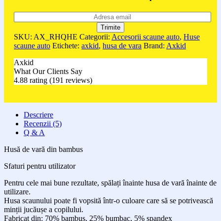
SKU:
AX_RHQHE
Categorii:
Accesorii scaune auto
,
Huse
scaune auto
Etichete:
axkid
,
husa de vara
Brand:
Axkid
Axkid
What Our Clients Say
4.88 rating
(191 reviews)
Descriere
Recenzii (5)
Q & A
Husă de vară din bambus
Sfaturi pentru utilizator
Pentru cele mai bune rezultate, spălați înainte husa de vară înainte de
utilizare.
Husa scaunului poate fi vopsită într-o culoare care să se potrivească
minții jucăușe a copilului.
Fabricat din: 70% bambus, 25% bumbac, 5% spandex