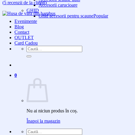
(
5
recenzii de la clienți)
Accesorii carucioare
GHID
Ghid accesorii pentru scaune
Evenimente
Blog
Contact
OUTLET
Card Cadou
Caută
după:
0
Nu ai niciun produs în coș.
Înapoi la magazin
Caută