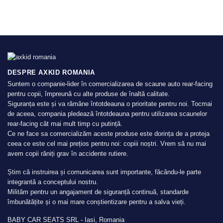
DESPRE AXKID ROMANIA
Suntem o companie-lider în comercializarea de scaune auto rear-facing
pentru copii, împreună cu alte produse de înaltă calitate.
Siguranța este și va rămâne întotdeauna o prioritate pentru noi. Tocmai
de aceea, compania pledează întotdeauna pentru utilizarea scaunelor
rear-facing cât mai mult timp cu putință.
Ce ne face sa comercializăm aceste produse este dorința de a proteja
ceea ce este cel mai prețios pentru noi: copiii noștri. Vrem să nu mai
avem copii răniți grav în accidente rutiere.
Știm că instruirea și comunicarea sunt importante, făcându-le parte
integrantă a conceptului nostru.
Milităm pentru un angajament de siguranță continuă, standarde
îmbunătățite și o mai mare conștientizare pentru a salva vieți.
BABY CAR SEATS SRL - Iasi, Romania