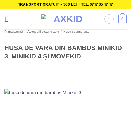
Skip
TRANSPORT GRATUIT > 300 LEI
|
TEL: 0747 35 47 47
to
content
0
Prima pagină
/
Accesorii scaune auto
/
Huse scaune auto
HUSA DE VARA DIN BAMBUS MINIKID
3, MINIKID 4 ȘI MOVEKID