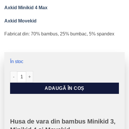
Axkid Minikid 4 Max
Axkid Movekid
Fabricat din: 70% bambus, 25% bumbac, 5% spandex
În stoc
Cantitate Husa de vara din bambus Minikid 3, Minikid 4 și M
ADAUGĂ ÎN COȘ
Husa de vara din bambus Minikid 3,