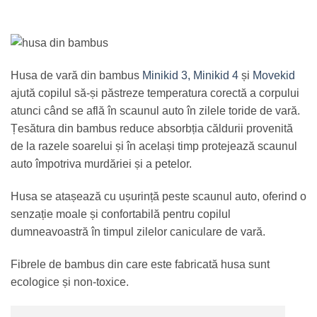
Husa de vară din bambus
Minikid 3,
Minikid 4
și
Movekid
ajută copilul să-și păstreze temperatura corectă a corpului
atunci când se află în scaunul auto în zilele toride de vară.
Țesătura din bambus reduce absorbția căldurii provenită
de la razele soarelui și în același timp protejează scaunul
auto împotriva murdăriei și a petelor.
Husa se atașează cu ușurință peste scaunul auto, oferind o
senzație moale și confortabilă pentru copilul
dumneavoastră în timpul zilelor caniculare de vară.
Fibrele de bambus din care este fabricată husa sunt
ecologice și non-toxice.