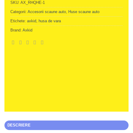
SKU:
AX_RHQHE-1
Categorii:
Accesorii scaune auto
,
Huse scaune auto
Etichete:
axkid
,
husa de vara
Brand:
Axkid
DESCRIERE