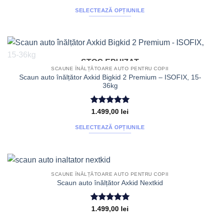
5
din 5
fi
SELECTEAZĂ OPȚIUNILE
alese
Acest
în
produs
pagina
are
produsului.
mai
STOC EPUIZAT
multe
SCAUNE ÎNĂLȚĂTOARE AUTO PENTRU COPII
variații.
Scaun auto înălțător Axkid Bigkid 2 Premium – ISOFIX, 15-
Opțiunile
36kg
pot
fi
Evaluat la
1.499,00
lei
alese
5
din 5
în
SELECTEAZĂ OPȚIUNILE
pagina
Acest
produsului.
produs
are
mai
SCAUNE ÎNĂLȚĂTOARE AUTO PENTRU COPII
multe
Scaun auto înălțător Axkid Nextkid
variații.
Opțiunile
Evaluat la
1.499,00
lei
pot
5
din 5