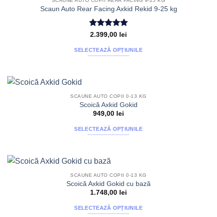
STOC EPUIZAT
SCAUNE AUTO COPII REAR FACING 9-25 KG
Scaun Auto Rear Facing Axkid Rekid 9-25 kg
Evaluat la
2.399,00
lei
5
din 5
SELECTEAZĂ OPȚIUNILE
Acest
produs
are
mai
SCAUNE AUTO COPII 0-13 KG
multe
Scoică Axkid Gokid
variații.
949,00
lei
Opțiunile
SELECTEAZĂ OPȚIUNILE
pot
Acest
fi
produs
alese
are
în
mai
pagina
SCAUNE AUTO COPII 0-13 KG
multe
produsului.
Scoică Axkid Gokid cu bază
variații.
1.748,00
lei
Opțiunile
SELECTEAZĂ OPȚIUNILE
pot