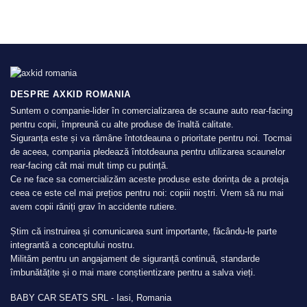
Acest
fi
produs
alese
are
în
mai
pagina
multe
produsului.
variații.
Opțiunile
DESPRE AXKID ROMANIA
pot
Suntem o companie-lider în comercializarea de scaune auto rear-facing
fi
pentru copii, împreună cu alte produse de înaltă calitate.
alese
Siguranța este și va rămâne întotdeauna o prioritate pentru noi. Tocmai
în
de aceea, compania pledează întotdeauna pentru utilizarea scaunelor
pagina
rear-facing cât mai mult timp cu putință.
produsului.
Ce ne face sa comercializăm aceste produse este dorința de a proteja
ceea ce este cel mai prețios pentru noi: copiii noștri. Vrem să nu mai
avem copii răniți grav în accidente rutiere.
Știm că instruirea și comunicarea sunt importante, făcându-le parte
integrantă a conceptului nostru.
Milităm pentru un angajament de siguranță continuă, standarde
îmbunătățite și o mai mare conștientizare pentru a salva vieți.
BABY CAR SEATS SRL - Iasi, Romania