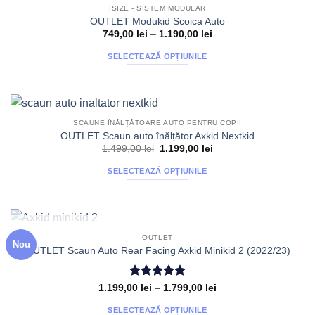
STOC EPUIZAT
ISIZE - SISTEM MODULAR
OUTLET Modukid Scoica Auto
Interval
749,00
lei
–
1.190,00
lei
de
prețuri:
SELECTEAZĂ OPȚIUNILE
749,00 lei
până
Acest
la
produs
1.190,00 lei
are
mai
SCAUNE ÎNĂLȚĂTOARE AUTO PENTRU COPII
multe
OUTLET Scaun auto înălțător Axkid Nextkid
variații.
Prețul
Prețul
1.499,00
lei
1.199,00
lei
inițial
curent
Opțiunile
a
este:
SELECTEAZĂ OPȚIUNILE
fost:
1.199,00 lei.
pot
1.499,00 lei.
Acest
fi
produs
alese
are
în
mai
pagina
STOC EPUIZAT
OUTLET
Nou
multe
produsului.
OUTLET Scaun Auto Rear Facing Axkid Minikid 2 (2022/23)
variații.
Opțiunile
Evaluat la
Interval
1.199,00
lei
–
1.799,00
lei
pot
de
5
din 5
fi
prețuri:
SELECTEAZĂ OPȚIUNILE
1.199,00 lei