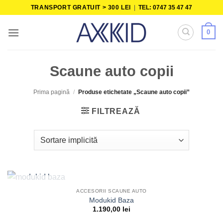
Skip
TRANSPORT GRATUIT > 300 LEI
|
TEL: 0747 35 47 47
to
content
0
Scaune auto copii
Prima pagină
/
Produse etichetate „Scaune auto copii”
FILTREAZĂ
STOC EPUIZAT
ACCESORII SCAUNE AUTO
Modukid Baza
1.190,00
lei