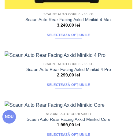
SCAUNE AUTO COPII 0 - 36 KG
Scaun Auto Rear Facing Axkid Minikid 4 Max
3.249,00
lei
SELECTEAZĂ OPȚIUNILE
Acest
produs
are
mai
SCAUNE AUTO COPII 0 - 36 KG
multe
Scaun Auto Rear Facing Axkid Minikid 4 Pro
variații.
2.299,00
lei
Opțiunile
SELECTEAZĂ OPȚIUNILE
pot
Acest
fi
produs
alese
are
în
mai
pagina
SCAUNE AUTO COPII AXKID
NOU
multe
produsului.
Scaun Auto Rear Facing Axkid Minikid Core
variații.
1.999,00
lei
Opțiunile
SELECTEAZĂ OPȚIUNILE
pot