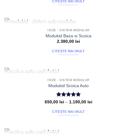
CITEȘTE MAI MULT
STOC EPUIZAT
ISIZE - SISTEM MODULAR
Modukid Baza si Scoica
2.380,00
lei
CITEȘTE MAI MULT
STOC EPUIZAT
ISIZE - SISTEM MODULAR
Modukid Scoica Auto
Evaluat la
Interval
650,00
lei
–
1.190,00
lei
de
5
din 5
prețuri:
CITEȘTE MAI MULT
650,00 lei
până
la
1.190,00 lei