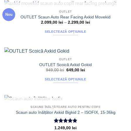
are
mai
STOC EPUIZAT
OUTLET
Nou
multe
OUTLET Scaun Auto Rear Facing Axkid Movekid
variații.
Interval
2.099,00
lei
–
2.299,00
lei
de
Opțiunile
prețuri:
SELECTEAZĂ OPȚIUNILE
2.099,00 lei
pot
până
Acest
fi
la
produs
2.299,00 lei
alese
are
în
mai
pagina
OUTLET
multe
produsului.
OUTLET Scoică Axkid Gokid
variații.
Prețul
Prețul
949,00
lei
649,00
lei
inițial
curent
Opțiunile
a
este:
SELECTEAZĂ OPȚIUNILE
fost:
649,00 lei.
pot
949,00 lei.
Acest
fi
produs
alese
are
în
mai
pagina
STOC EPUIZAT
SCAUNE ÎNĂLȚĂTOARE AUTO PENTRU COPII
multe
produsului.
Scaun auto înălțător Axkid Bigkid 2 – ISOFIX, 15-36kg
variații.
Opțiunile
Evaluat la
1.249,00
lei
pot