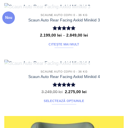
produs
are
mai
STOC EPUIZAT
SCAUNE AUTO COPII 0 - 36 KG
Nou
multe
Scaun Auto Rear Facing Axkid Minikid 3
variații.
Opțiunile
Evaluat la
Interval
2.199,00
lei
–
2.849,00
lei
pot
de
5
din 5
fi
prețuri:
CITEȘTE MAI MULT
2.199,00 lei
alese
până
la
în
2.849,00 lei
pagina
produsului.
STOC EPUIZAT
SCAUNE AUTO COPII 0 - 36 KG
Scaun Auto Rear Facing Axkid Minikid 4
Evaluat la
Prețul
Prețul
3.249,00
lei
2.275,00
lei
inițial
curent
5
din 5
a
este:
SELECTEAZĂ OPȚIUNILE
fost:
2.275,00 lei.
3.249,00 lei.
Acest
produs
are
mai