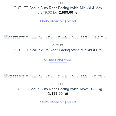
OUTLET
OUTLET Scaun Auto Rear Facing Axkid Minikid 4 Max
Prețul
Prețul
3.249,00
lei
2.699,00
lei
inițial
curent
a
este:
SELECTEAZĂ OPȚIUNILE
fost:
2.699,00 lei.
3.249,00 lei.
Acest
produs
are
mai
STOC EPUIZAT
OUTLET
multe
OUTLET Scaun Auto Rear Facing Axkid Minikid 4 Pro
variații.
Opțiunile
CITEȘTE MAI MULT
pot
fi
alese
în
STOC EPUIZAT
OUTLET
pagina
OUTLET Scaun Auto Rear Facing Axkid Move 9-25 kg
produsului.
1.199,00
lei
SELECTEAZĂ OPȚIUNILE
Acest
produs