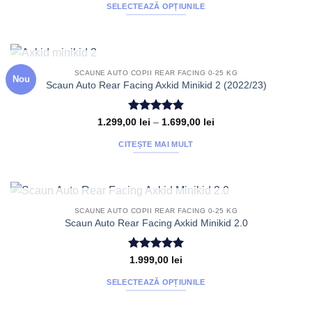
fi
SELECTEAZĂ OPȚIUNILE
alese
Acest
în
produs
pagina
are
produsului.
mai
STOC EPUIZAT
SCAUNE AUTO COPII REAR FACING 0-25 KG
Nou
multe
Scaun Auto Rear Facing Axkid Minikid 2 (2022/23)
variații.
Opțiunile
Evaluat la
Interval
1.299,00
lei
–
1.699,00
lei
pot
de
4.94
din 5
fi
prețuri:
CITEȘTE MAI MULT
1.299,00 lei
alese
până
la
în
1.699,00 lei
pagina
produsului.
STOC EPUIZAT
SCAUNE AUTO COPII REAR FACING 0-25 KG
Scaun Auto Rear Facing Axkid Minikid 2.0
Evaluat la
1.999,00
lei
5
din 5
SELECTEAZĂ OPȚIUNILE
Acest