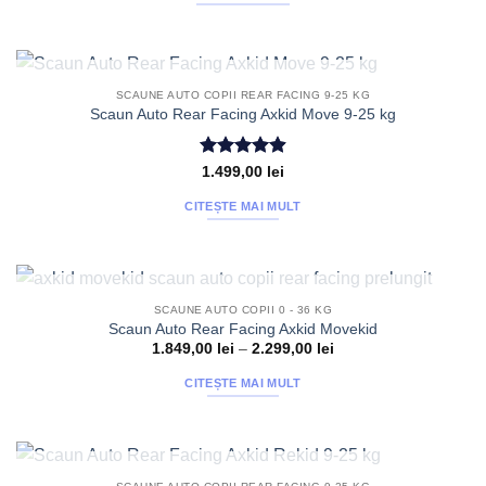
Acest
fi
produs
alese
are
în
mai
pagina
STOC EPUIZAT
SCAUNE AUTO COPII REAR FACING 9-25 KG
multe
produsului.
Scaun Auto Rear Facing Axkid Move 9-25 kg
variații.
Opțiunile
Evaluat la
1.499,00
lei
pot
4.9
din 5
fi
CITEȘTE MAI MULT
alese
în
pagina
produsului.
STOC EPUIZAT
SCAUNE AUTO COPII 0 - 36 KG
Scaun Auto Rear Facing Axkid Movekid
Interval
1.849,00
lei
–
2.299,00
lei
de
prețuri:
CITEȘTE MAI MULT
1.849,00 lei
până
la
2.299,00 lei