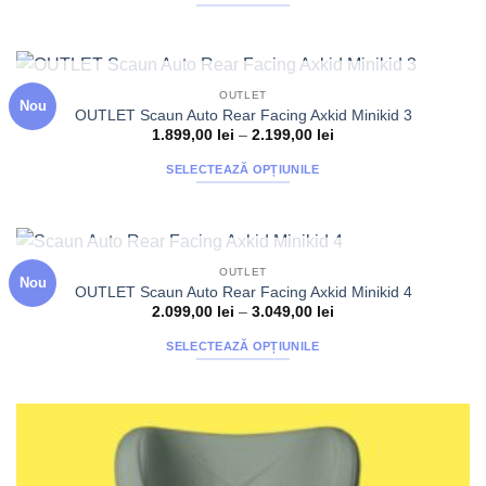
alese
până
Acest
la
în
produs
1.799,00 lei
pagina
are
produsului.
mai
STOC EPUIZAT
OUTLET
Nou
multe
OUTLET Scaun Auto Rear Facing Axkid Minikid 3
variații.
Interval
1.899,00
lei
–
2.199,00
lei
de
Opțiunile
prețuri:
SELECTEAZĂ OPȚIUNILE
1.899,00 lei
pot
până
Acest
fi
la
produs
2.199,00 lei
alese
are
în
mai
pagina
STOC EPUIZAT
OUTLET
Nou
multe
produsului.
OUTLET Scaun Auto Rear Facing Axkid Minikid 4
variații.
Interval
2.099,00
lei
–
3.049,00
lei
de
Opțiunile
prețuri:
SELECTEAZĂ OPȚIUNILE
2.099,00 lei
pot
până
Acest
fi
la
produs
3.049,00 lei
alese
are
în
mai
pagina
multe
produsului.
variații.