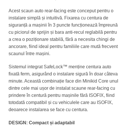
Acest scaun auto rear-facing este conceput pentru o
instalare simplă și intuitivă. Fixarea cu centura de
siguranță a mașinii în 3 puncte funcționează împreună
cu piciorul de sprijin și bara anti-recul reglabilă pentru
a crea o poziționare stabilă, fără a necesita chingi de
ancorare, fiind ideal pentru familiile care mută frecvent
scaunul între mașini.
Sistemul integrat SafeLock™ menține centura auto
fixată ferm, asigurând o instalare sigură în doar câteva
minute. Această combinație face din Minikid Core unul
dintre cele mai ușor de instalat scaune rear-facing cu
prindere în centură pentru mașinile fără ISOFIX, fiind
totodată compatibil și cu vehiculele care au ISOFIX,
deoarece instalarea se face cu centura.
DESIGN: Compact și adaptabil