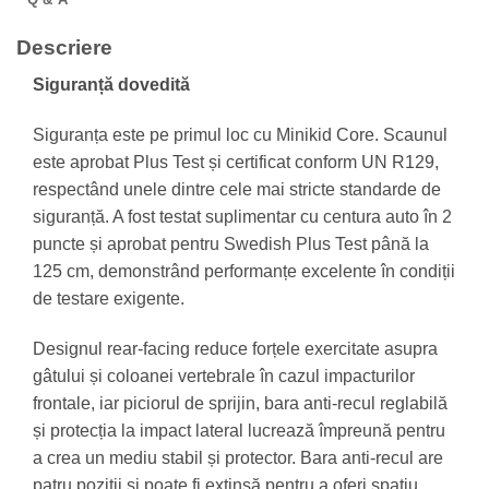
Descriere
Siguranță dovedită
Siguranța este pe primul loc cu Minikid Core. Scaunul
este aprobat Plus Test și certificat conform UN R129,
respectând unele dintre cele mai stricte standarde de
siguranță. A fost testat suplimentar cu centura auto în 2
puncte și aprobat pentru Swedish Plus Test până la
125 cm, demonstrând performanțe excelente în condiții
de testare exigente.
Designul rear-facing reduce forțele exercitate asupra
gâtului și coloanei vertebrale în cazul impacturilor
frontale, iar piciorul de sprijin, bara anti-recul reglabilă
și protecția la impact lateral lucrează împreună pentru
a crea un mediu stabil și protector. Bara anti-recul are
patru poziții și poate fi extinsă pentru a oferi spațiu