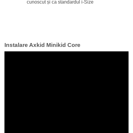
cunoscut și ca standardul i-Size
Instalare Axkid Minikid Core