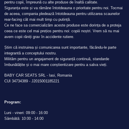
pentru copii, împreună cu alte produse de înaltă calitate.
fi
Siguranța este și va rămâne întotdeauna o prioritate pentru noi. Tocmai
alese
de aceea, compania pledează întotdeauna pentru utilizarea scaunelor
în
rear-facing cât mai mult timp cu putință.
pagina
Ce ne face sa comercializăm aceste produse este dorința de a proteja
produsului.
ceea ce este cel mai prețios pentru noi: copiii noștri. Vrem să nu mai
avem copii răniți grav în accidente rutiere.
Știm că instruirea și comunicarea sunt importante, făcându-le parte
integrantă a conceptului nostru.
Milităm pentru un angajament de siguranță continuă, standarde
îmbunătățite și o mai mare conștientizare pentru a salva vieți.
BABY CAR SEATS SRL - Iasi, Romania
CUI 34734389 - J2015001185221
Program:
Luni - vineri: 09:00 - 16:00
Sâmbătă: 10:00 - 14:00