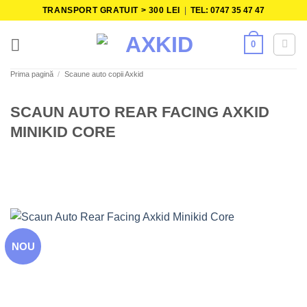
Skip
TRANSPORT GRATUIT > 300 LEI
|
TEL: 0747 35 47 47
to
content
0
Prima pagină
/
Scaune auto copii Axkid
SCAUN AUTO REAR FACING AXKID
MINIKID CORE
NOU