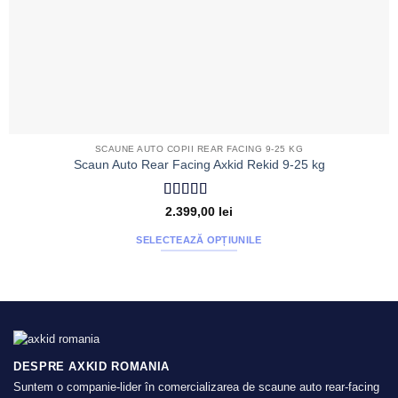
SCAUNE AUTO COPII REAR FACING 9-25 KG
Scaun Auto Rear Facing Axkid Rekid 9-25 kg
Evaluat la
5
2.399,00
lei
din 5
SELECTEAZĂ OPȚIUNILE
Acest
produs
are
mai
multe
variații.
DESPRE AXKID ROMANIA
Opțiunile
Suntem o companie-lider în comercializarea de scaune auto rear-facing
pot