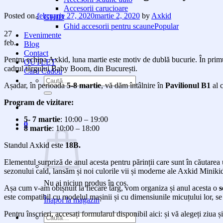
Accesorii carucioare
Posted on
februarie 27, 2020
martie 2, 2020
by
Axkid
GHID
Ghid accesorii pentru scaune
27
Evenimente
feb.
Blog
Contact
Pentru echipa Axkid, luna martie este motiv de dublă bucurie. În primul
OUTLET
cadrul târgului Baby Boom, din București.
Card Cadou
Caută
Așadar, în perioada
5-8 martie
, vă dăm întâlnire în
Pavilionul B1
al 
după:
Program de vizitare:
5- 7 martie
: 10:00 – 19:00
0
8 martie
: 10:00 – 18:00
Standul Axkid este
18B.
Elementul surpriză de anul acesta pentru părinții care sunt în căutarea
sezonului cald, lansăm și noi culorile vii și moderne ale Axkid Minikid
Nu ai niciun produs în coș.
Așa cum v-am obișnuit la fiecare târg, vom organiza și anul acesta o
s
este compatibil cu modelul mașinii și cu dimensiunile micuțului lor, se 
Înapoi la magazin
Pentru înscrieri, accesați formularul disponibil aici: și vă alegeți ziua și
Caută