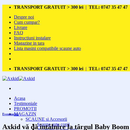
Skip
TRANSPORT GRATUIT > 300 lei
|
TEL: 0747 35 47 47
to
Despre noi
content
Cum cumpar?
Livrare
FAQ
Instructiuni instalare
Magazine in tara
Lista masini compatibile scaune auto
TRANSPORT GRATUIT > 300 lei
|
TEL: 0747 35 47 47
Acasa
Testimoniale
PROMOTII
MAGAZIN
Evenimente
SCAUNE si Accesorii
Scaune auto copii
Axkid vă dă întâlnire la târgul Baby Boom
Accesorii scaune auto