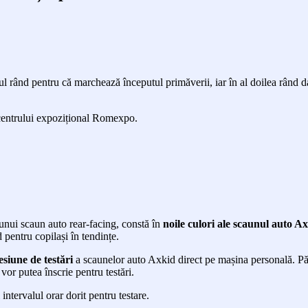
 rând pentru că marchează începutul primăverii, iar în al doilea rând dat
centrului expozițional Romexpo.
 unui scaun auto rear-facing, constă în
noile culori ale scaunul auto A
 pentru copilași în tendințe.
esiune de testări
a scaunelor auto Axkid direct pe mașina personală. Pă
vor putea înscrie pentru testări.
 intervalul orar dorit pentru testare.