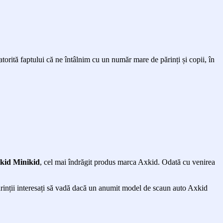
orită faptului că ne întâlnim cu un număr mare de părinți și copii, în
xkid Minikid
, cel mai îndrăgit produs marca Axkid. Odată cu venirea
rinții interesați să vadă dacă un anumit model de scaun auto Axkid