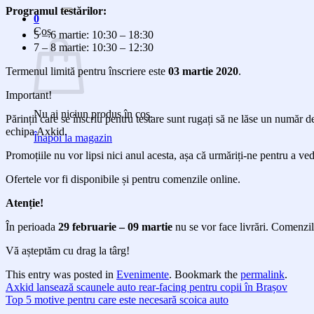
după:
Programul testărilor:
0
Coș
5 – 6 martie: 10:30 – 18:30
7 – 8 martie: 10:30 – 12:30
Termenul limită pentru înscriere este
03 martie 2020
.
Important!
Nu ai niciun produs în coș.
Părinții care se înscriu pentru testare sunt rugați să ne lăse un număr d
echipa Axkid.
Înapoi la magazin
Promoțiile nu vor lipsi nici anul acesta, așa că urmăriți-ne pentru a ve
Ofertele vor fi disponibile și pentru comenzile online.
Atenție!
În perioada
29 februarie – 09 martie
nu se vor face livrări. Comenzile
Vă așteptăm cu drag la târg!
This entry was posted in
Evenimente
. Bookmark the
permalink
.
Axkid lansează scaunele auto rear-facing pentru copii în Brașov
Top 5 motive pentru care este necesară scoica auto