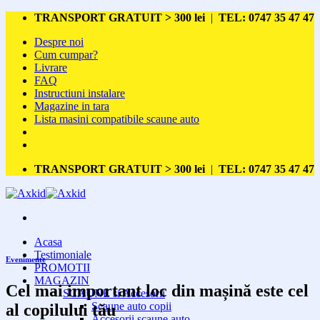
Skip
TRANSPORT GRATUIT > 300 lei
|
TEL: 0747 35 47 47
to
Despre noi
content
Cum cumpar?
Livrare
FAQ
Instructiuni instalare
Magazine in tara
Lista masini compatibile scaune auto
TRANSPORT GRATUIT > 300 lei
|
TEL: 0747 35 47 47
Acasa
Testimoniale
Evenimente
PROMOTII
MAGAZIN
Cel mai important loc din mașină este cel
SCAUNE si Accesorii
Scaune auto copii
al copilului tău
Accesorii scaune auto