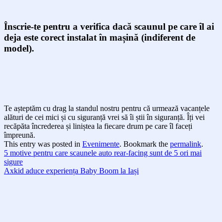
Înscrie-te pentru a verifica dacă scaunul pe care îl ai
deja este corect instalat în mașină (indiferent de
model).
Te așteptăm cu drag la standul nostru pentru că urmează vacanțele
alături de cei mici și cu siguranță vrei să îi știi în siguranță. Îți vei
recăpăta încrederea și liniștea la fiecare drum pe care îl faceți
împreună.
This entry was posted in
Evenimente
. Bookmark the
permalink
.
5 motive pentru care scaunele auto rear-facing sunt de 5 ori mai
sigure
Axkid aduce experiența Baby Boom la Iași