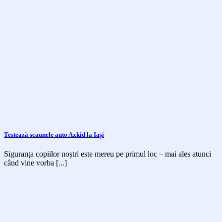
Testează scaunele auto Axkid la Iași
Siguranța copiilor noștri este mereu pe primul loc – mai ales atunci
când vine vorba [...]