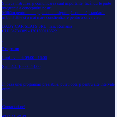
Știm că instruirea și comunicarea sunt importante, făcându-le parte
integrantă a conceptului nostru.
Milităm pentru un angajament de siguranță continuă, standarde
îmbunătățite și o mai mare conștientizare pentru a salva vieți.
BABY CAR SEATS SRL - Iasi, Romania
CUI 34734389 - J2015001185221
Program:
Luni - vineri: 09:00 - 16:00
Sâmbătă: 10:00 - 14:00
În baza unei programări prealabile, puteți opta și pentru alte intervale
orare.
Contactati-ne!
0747 35 47 47