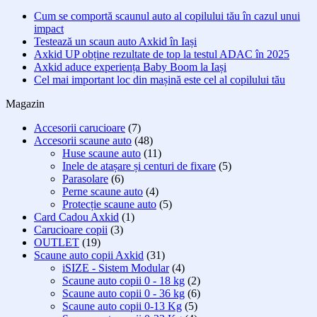
Cum se comportă scaunul auto al copilului tău în cazul unui
impact
Testează un scaun auto Axkid în Iași
Axkid UP obține rezultate de top la testul ADAC în 2025
Axkid aduce experiența Baby Boom la Iași
Cel mai important loc din mașină este cel al copilului tău
Magazin
Accesorii carucioare
(7)
Accesorii scaune auto
(48)
Huse scaune auto
(11)
Inele de atașare și centuri de fixare
(5)
Parasolare
(6)
Perne scaune auto
(4)
Protecție scaune auto
(5)
Card Cadou Axkid
(1)
Carucioare copii
(3)
OUTLET
(19)
Scaune auto copii Axkid
(31)
iSIZE - Sistem Modular
(4)
Scaune auto copii 0 - 18 kg
(2)
Scaune auto copii 0 - 36 kg
(6)
Scaune auto copii 0-13 Kg
(5)