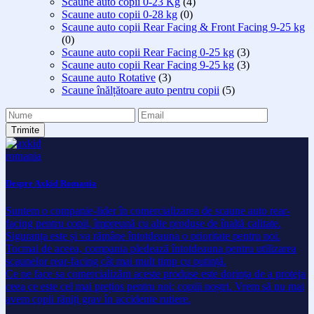
Scaune auto copii 0-23 Kg
(4)
Scaune auto copii 0-28 kg
(0)
Scaune auto copii Rear Facing & Front Facing 9-25 kg
(0)
Scaune auto copii Rear Facing 0-25 kg
(3)
Scaune auto copii Rear Facing 9-25 kg
(3)
Scaune auto Rotative
(3)
Scaune înălțătoare auto pentru copii
(5)
Despre Axkid Romania
Suntem o companie-lider în comercializarea de scaune auto rear-
facing pentru copii, împreună cu alte produse de înaltă calitate.
Siguranța este și va rămâne întotdeauna o prioritate pentru noi.
Tocmai de aceea, compania pledează întotdeauna pentru utilizarea
scaunelor rear-facing cât mai mult timp cu putință.
Ce ne face sa comercializăm aceste produse este dorința de a proteja
ceea ce este cel mai prețios pentru noi: copiii noștri. Vrem să nu mai
avem copii răniți grav în accidente rutiere.