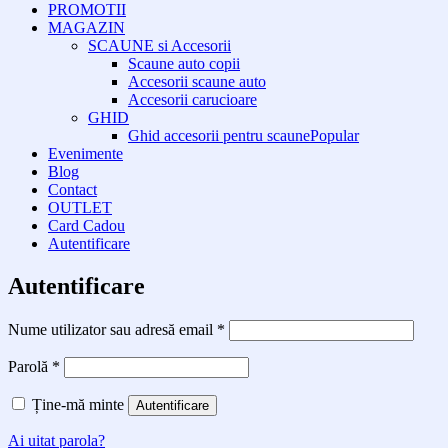
PROMOTII
MAGAZIN
SCAUNE si Accesorii
Scaune auto copii
Accesorii scaune auto
Accesorii carucioare
GHID
Ghid accesorii pentru scaune
Evenimente
Blog
Contact
OUTLET
Card Cadou
Autentificare
Autentificare
Obligatoriu
Nume utilizator sau adresă email
*
Obligatoriu
Parolă
*
Ține-mă minte
Autentificare
Ai uitat parola?