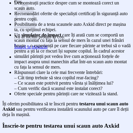
Coș
Demonstrații practice despre cum se montează corect un
scaun auto.⁣
Recomandări oferite de specialiști certificați în siguranță auto
pentru copii.⁣
Posibilitatea de a testa scaunele auto Axkid direct pe mașina
ta, cu sprijinul echipei.⁣
Un
simulator de impact
care îți arată cum se comportă un
Nu ai niciun produs în coș.
scaun montat cu fața la sensul de mers în cazul unei frânări
bruște – o experiență pe care fiecare părinte ar trebui să o vadă
Înapoi la magazin
pentru a ști la ce riscuri își supune copilul. În cadrul acestor
simulări părinții pot vedea live cum acționează forțele de
impact asupra unui manechin aflat într-un scaun auto montat
cu fața la sensul de mers.
Răspunsuri clare la cele mai frecvente întrebări:⁣
– Cât timp trebuie să stea copilul rear-facing?⁣
– Ce scaun este potrivit pentru vârsta și înălțimea lui?⁣
– Cum verific dacă scaunul este instalat corect?⁣
Oferte speciale pentru părinții care ne vizitează la stand.
⁣Îți oferim posibilitatea să te înscrii pentru
testarea unui scaun auto
Axkid
sau pentru verificarea instalării scaunului auto pe care îl deții
deja în mașină.
Înscrie-te pentru testarea unui scaun auto Axkid