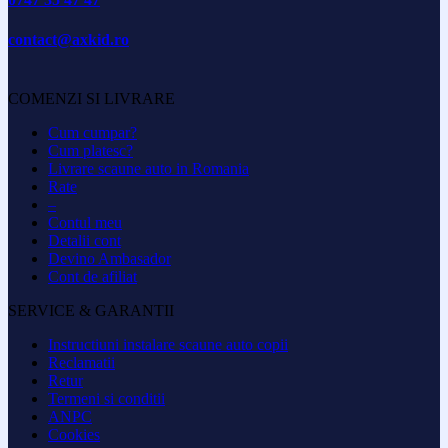
contact@axkid.ro
COMENZI SI LIVRARE
Cum cumpar?
Cum platesc?
Livrare scaune auto in Romania
Rate
–
Contul meu
Detalii cont
Devino Ambasador
Cont de afiliat
SERVICE & GARANTII
Instructiuni instalare scaune auto copii
Reclamatii
Retur
Termeni si conditii
ANPC
Cookies