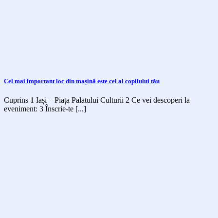
Cel mai important loc din mașină este cel al copilului tău
Cuprins 1 Iași – Piața Palatului Culturii 2 Ce vei descoperi la
eveniment:⁣ 3 Înscrie-te [...]