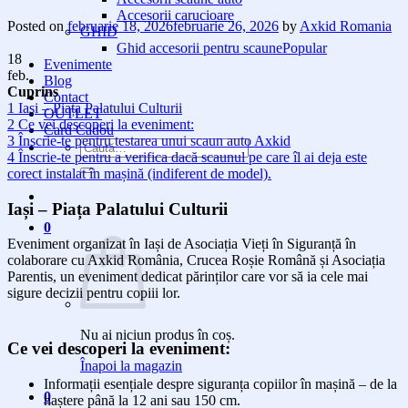
Accesorii carucioare
Posted on
februarie 18, 2026
februarie 26, 2026
by
Axkid Romania
GHID
Ghid accesorii pentru scaune
18
Evenimente
feb.
Blog
Cuprins
Contact
1
Iași – Piața Palatului Culturii
OUTLET
2
Ce vei descoperi la eveniment:⁣
Card Cadou
3
Înscrie-te pentru testarea unui scaun auto Axkid
Caută
4
Înscrie-te pentru a verifica dacă scaunul pe care îl ai deja este
după:
corect instalat în mașină (indiferent de model).
Iași – Piața Palatului Culturii
0
Eveniment organizat în Iași de Asociația Vieți în Siguranță în
colaborare cu Axkid România, Crucea Roșie Română și Asociația
Parentis, un eveniment dedicat părinților care vor să ia cele mai
sigure decizii pentru copiii lor.⁣
Nu ai niciun produs în coș.
Ce vei descoperi la eveniment:⁣
Înapoi la magazin
Informații esențiale despre siguranța copiilor în mașină – de la
0
naștere până la 12 ani sau 150 cm.⁣