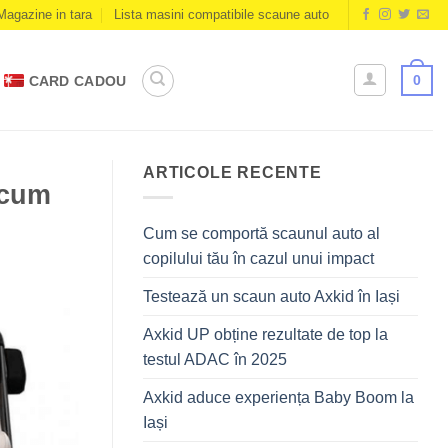
Magazine in tara
Lista masini compatibile scaune auto
0
CARD CADOU
ARTICOLE RECENTE
acum
Cum se comportă scaunul auto al
copilului tău în cazul unui impact
Testează un scaun auto Axkid în Iași
Axkid UP obține rezultate de top la
testul ADAC în 2025
Axkid aduce experiența Baby Boom la
Iași