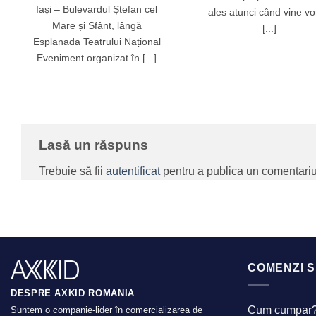
Iași – Bulevardul Ștefan cel
ales atunci când vine v
Mare și Sfânt, lângă
[...]
Esplanada Teatrului Național
Eveniment organizat în [...]
Lasă un răspuns
Trebuie să fii
autentificat
pentru a publica un comentariu
COMENZI S
DESPRE AXKID ROMANIA
Cum cumpar
Suntem o companie-lider în comercializarea de