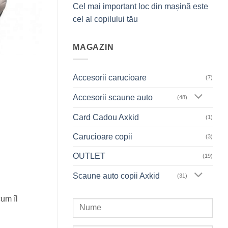
Cel mai important loc din mașină este
cel al copilului tău
MAGAZIN
Accesorii carucioare
(7)
Accesorii scaune auto
(48)
Card Cadou Axkid
(1)
Carucioare copii
(3)
OUTLET
(19)
Scaune auto copii Axkid
(31)
cum îl