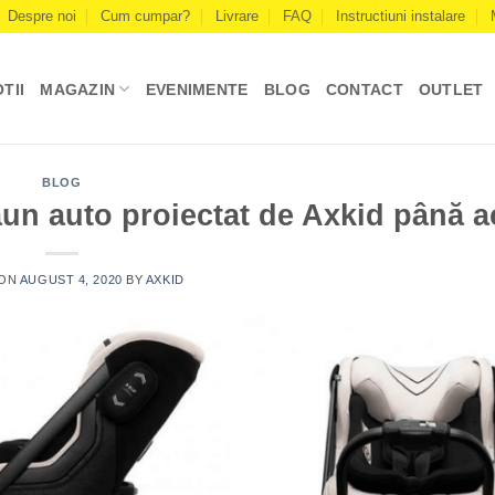
Despre noi
Cum cumpar?
Livrare
FAQ
Instructiuni instalare
TII
MAGAZIN
EVENIMENTE
BLOG
CONTACT
OUTLET
BLOG
aun auto proiectat de Axkid până 
 ON
AUGUST 4, 2020
BY
AXKID