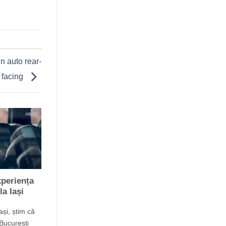
un auto rear-
facing
periența
a Iași
ași, știm că
București