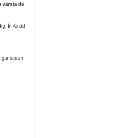
a vârsta de
kg. În Axkid
sigur scaun