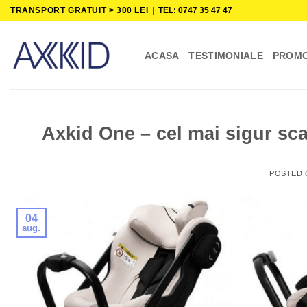
Skip
TRANSPORT GRATUIT > 300 LEI
|
TEL: 0747 35 47 47
to
content
ACASA
TESTIMONIALE
PROMO
Axkid One – cel mai sigur sc
POSTED
04
aug.