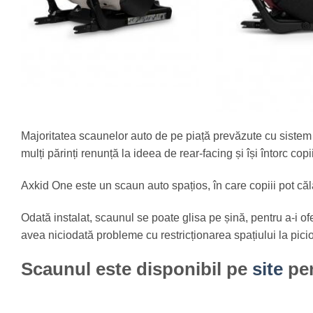
Majoritatea scaunelor auto de pe piață prevăzute cu sistem
mulți părinți renunță la ideea de rear-facing și își întorc cop
Axkid One este un scaun auto spațios, în care copiii pot călă
Odată instalat, scaunul se poate glisa pe șină, pentru a-i of
avea niciodată probleme cu restricționarea spațiului la pici
Scaunul este disponibil pe
site
pe