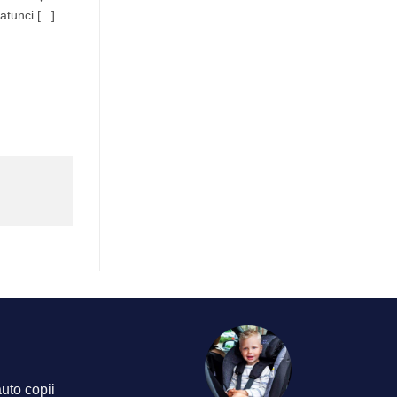
atunci [...]
auto copii