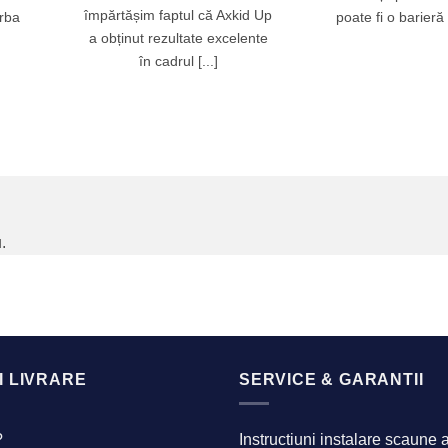
împărtășim faptul că Axkid Up
orba
poate fi o barieră 
a obținut rezultate excelente
în cadrul [...]
.
I LIVRARE
SERVICE & GARANTII
?
Instructiuni instalare scaune 