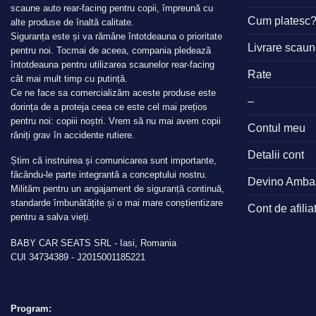
scaune auto rear-facing pentru copii, împreună cu
Cum platesc
alte produse de înaltă calitate.
Siguranța este și va rămâne întotdeauna o prioritate
Livrare scau
pentru noi. Tocmai de aceea, compania pledează
întotdeauna pentru utilizarea scaunelor rear-facing
Rate
cât mai mult timp cu putință.
Ce ne face sa comercializăm aceste produse este
–
dorința de a proteja ceea ce este cel mai prețios
pentru noi: copiii noștri. Vrem să nu mai avem copii
Contul meu
răniți grav în accidente rutiere.
Detalii cont
Știm că instruirea și comunicarea sunt importante,
făcându-le parte integrantă a conceptului nostru.
Devino Amba
Milităm pentru un angajament de siguranță continuă,
standarde îmbunătățite și o mai mare conștientizare
Cont de afilia
pentru a salva vieți.
BABY CAR SEATS SRL - Iasi, Romania
CUI 34734389 - J2015001185221
Program: