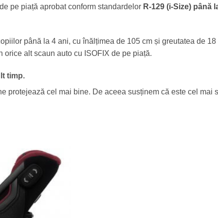
 de pe piață aprobat conform standardelor
R-129 (i-Size) până l
iilor până la 4 ani, cu înălțimea de 105 cm și greutatea de 18 
în orice alt scaun auto cu ISOFIX de pe piață.
t timp.
ne protejează cel mai bine. De aceea susținem că este cel mai 