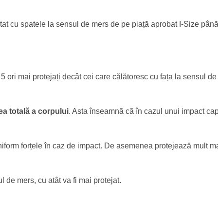
at cu spatele la sensul de mers de pe piață aprobat I-Size până
5 ori mai protejați decât cei care călătoresc cu fața la sensul de
a totală a corpului
. Asta înseamnă că în cazul unui impact cap
uniform forțele în caz de impact. De asemenea protejează mult m
l de mers, cu atât va fi mai protejat.