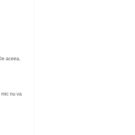
 De aceea,
l mic nu va