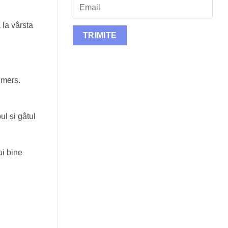
 la vârsta
 mers.
ul și gâtul
ai bine