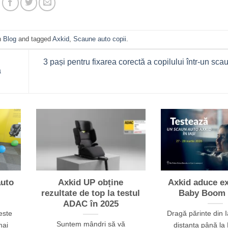
n
Blog
and tagged
Axkid
,
Scaune auto copii
.
3 pași pentru fixarea corectă a copilului într-un sca
a
auto
Axkid UP obține
Axkid aduce ex
rezultate de top la testul
Baby Boom l
ADAC în 2025
este
Dragă părinte din I
Suntem mândri să vă
mai
distanța până la 