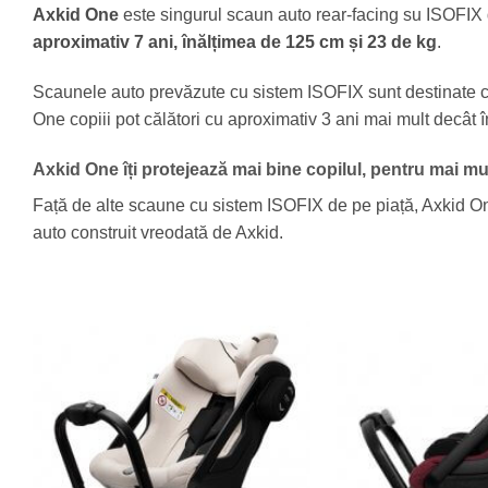
Axkid One
este singurul scaun auto rear-facing su ISOFIX
aproximativ 7 ani, înălțimea de 125 cm și 23 de kg
.
Scaunele auto prevăzute cu sistem ISOFIX sunt destinate cop
One copiii pot călători cu aproximativ 3 ani mai mult decât 
Axkid One îți protejează mai bine copilul, pentru mai mul
Față de alte scaune cu sistem ISOFIX de pe piață, Axkid O
auto construit vreodată de Axkid.