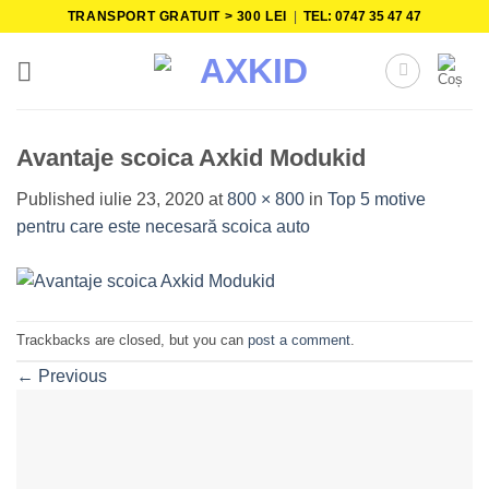
Skip
TRANSPORT GRATUIT > 300 LEI
|
TEL: 0747 35 47 47
to
content
Avantaje scoica Axkid Modukid
Published
iulie 23, 2020
at
800 × 800
in
Top 5 motive
pentru care este necesară scoica auto
Trackbacks are closed, but you can
post a comment
.
←
Previous