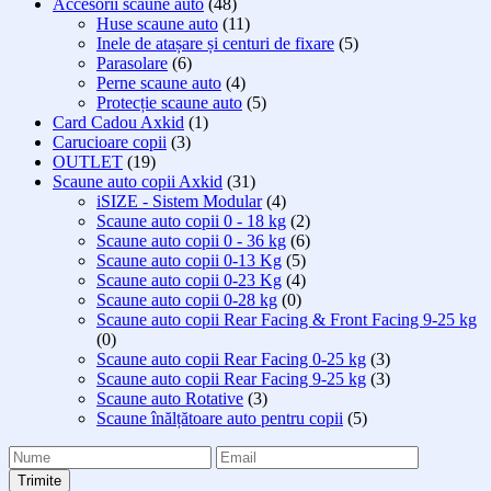
Accesorii scaune auto
(48)
Huse scaune auto
(11)
Inele de atașare și centuri de fixare
(5)
Parasolare
(6)
Perne scaune auto
(4)
Protecție scaune auto
(5)
Card Cadou Axkid
(1)
Carucioare copii
(3)
OUTLET
(19)
Scaune auto copii Axkid
(31)
iSIZE - Sistem Modular
(4)
Scaune auto copii 0 - 18 kg
(2)
Scaune auto copii 0 - 36 kg
(6)
Scaune auto copii 0-13 Kg
(5)
Scaune auto copii 0-23 Kg
(4)
Scaune auto copii 0-28 kg
(0)
Scaune auto copii Rear Facing & Front Facing 9-25 kg
(0)
Scaune auto copii Rear Facing 0-25 kg
(3)
Scaune auto copii Rear Facing 9-25 kg
(3)
Scaune auto Rotative
(3)
Scaune înălțătoare auto pentru copii
(5)