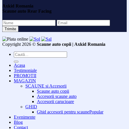
Axkid Romania
Scaune auto Rear Facing
Copyright 2026 ©
Scaune auto copii | Axkid Romania
Caută
după:
Acasa
Testimoniale
PROMOTII
MAGAZIN
SCAUNE si Accesorii
Scaune auto copii
Accesorii scaune auto
Accesorii carucioare
GHID
Ghid accesorii pentru scaune
Evenimente
Blog
Contact