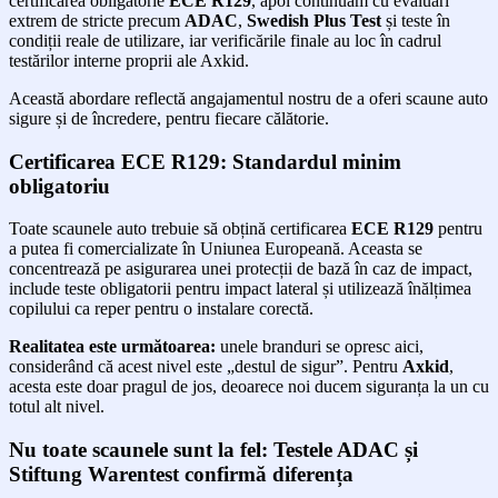
certificarea obligatorie
ECE R129
, apoi continuăm cu evaluări
extrem de stricte precum
ADAC
,
Swedish Plus Test
și teste în
condiții reale de utilizare, iar verificările finale au loc în cadrul
testărilor interne proprii ale Axkid.
Această abordare reflectă angajamentul nostru de a oferi scaune auto
sigure și de încredere, pentru fiecare călătorie.
Certificarea ECE R129: Standardul minim
obligatoriu
Toate scaunele auto trebuie să obțină certificarea
ECE R129
pentru
a putea fi comercializate în Uniunea Europeană. Aceasta se
concentrează pe asigurarea unei protecții de bază în caz de impact,
include teste obligatorii pentru impact lateral și utilizează înălțimea
copilului ca reper pentru o instalare corectă.
Realitatea este următoarea:
unele branduri se opresc aici,
considerând că acest nivel este „destul de sigur”. Pentru
Axkid
,
acesta este doar pragul de jos, deoarece noi ducem siguranța la un cu
totul alt nivel.
Nu toate scaunele sunt la fel: Testele ADAC și
Stiftung Warentest confirmă diferența