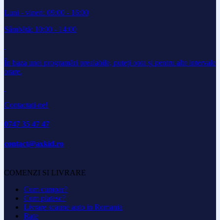
Luni - vineri: 09:00 - 16:00
Sâmbătă: 10:00 - 14:00
În baza unei programări prealabile, puteți opta și pentru alte intervale
orare.
Contactati-ne!
0747 35 47 47
contact@axkid.ro
COMENZI SI LIVRARE
Cum cumpar?
Cum platesc?
Livrare scaune auto in Romania
Rate