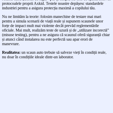
protocoalele proprii Axkid. Testele noastre depășesc standardele
industriei pentru a asigura protecția maximă a copilului tău.
Nu ne limităm la teorie: folosim manechine de testare mai mari
pentru a simula scenarii de viață reale și supunem scaunele unor
forțe de impact mult mai violente decât prevăd reglementările
oficiale. Mai mult, realizăm teste de uzură și de „utilizare incorectă”
(misuse testing), pentru a ne asigura că scaunul oferă siguranță chiar
și atunci când instalarea nu este perfectă sau apar erori de
manevrare.
Realitatea:
un scaun auto trebuie să salveze vieți în condiții reale,
nu doar în condițiile ideale dintr-un laborator.