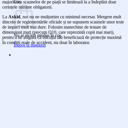
Coș
majoritatea scaunelor de pe piață se limitează la a îndeplini doar
cerințele minime obligatorii.
La
Axkid
, noi nu ne mulțumim cu minimul necesar. Mergem mult
dincolo de reglementările oficiale și ne supunem scaunele unor teste
de impact mult mai dure. Folosim manechine de testare de
dimensiuni mari (precum Q10, care reprezintă copii mai mari),
Nu ai niciun produs în coș.
pentru a ne asigura că micuțul tău beneficiază de protecție maximă
în condiții reale de accident, nu doar în laborator.
Înapoi la magazin