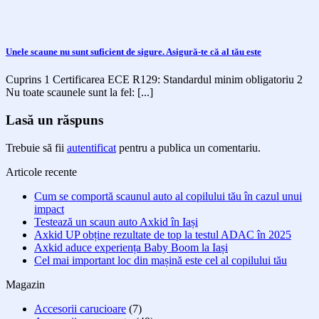
Unele scaune nu sunt suficient de sigure. Asigură-te că al tău este
Cuprins 1 Certificarea ECE R129: Standardul minim obligatoriu 2
Nu toate scaunele sunt la fel: [...]
Lasă un răspuns
Trebuie să fii
autentificat
pentru a publica un comentariu.
Articole recente
Cum se comportă scaunul auto al copilului tău în cazul unui
impact
Testează un scaun auto Axkid în Iași
Axkid UP obține rezultate de top la testul ADAC în 2025
Axkid aduce experiența Baby Boom la Iași
Cel mai important loc din mașină este cel al copilului tău
Magazin
Accesorii carucioare
(7)