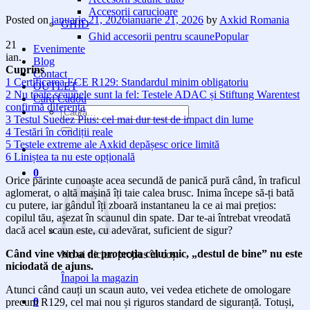
Accesorii carucioare
Posted on
ianuarie 21, 2026
ianuarie 21, 2026
by
Axkid Romania
GHID
Ghid accesorii pentru scaune
21
Evenimente
ian.
Blog
Cuprins
Contact
1
Certificarea ECE R129: Standardul minim obligatoriu
OUTLET
2
Nu toate scaunele sunt la fel: Testele ADAC și Stiftung Warentest
Card Cadou
confirmă diferența
Caută
3
Testul Suedez Plus: cel mai dur test de impact din lume
după:
4
Testări în condiții reale
5
Testele extreme ale Axkid depășesc orice limită
6
Liniștea ta nu este opțională
0
Orice părinte cunoaște acea secundă de panică pură când, în traficul
aglomerat, o altă mașină îți taie calea brusc. Inima începe să-ți bată
cu putere, iar gândul îți zboară instantaneu la ce ai mai prețios:
copilul tău, așezat în scaunul din spate. Dar te-ai întrebat vreodată
dacă acel scaun este, cu adevărat, suficient de sigur?
Când vine vorba de protecția celui mic, „destul de bine” nu este
Nu ai niciun produs în coș.
niciodată de ajuns.
Înapoi la magazin
Atunci când cauți un scaun auto, vei vedea etichete de omologare
0
precum R129, cel mai nou și riguros standard de siguranță. Totuși,