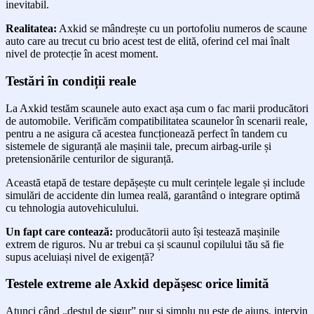
inevitabil.
Realitatea:
Axkid se mândrește cu un portofoliu numeros de scaune
auto care au trecut cu brio acest test de elită, oferind cel mai înalt
nivel de protecție în acest moment.
Testări în condiții reale
La Axkid testăm scaunele auto exact așa cum o fac marii producători
de automobile. Verificăm compatibilitatea scaunelor în scenarii reale,
pentru a ne asigura că acestea funcționează perfect în tandem cu
sistemele de siguranță ale mașinii tale, precum airbag-urile și
pretensionările centurilor de siguranță.
Această etapă de testare depășește cu mult cerințele legale și include
simulări de accidente din lumea reală, garantând o integrare optimă
cu tehnologia autovehiculului.
Un fapt care contează:
producătorii auto își testează mașinile
extrem de riguros. Nu ar trebui ca și scaunul copilului tău să fie
supus aceluiași nivel de exigență?
Testele extreme ale Axkid depășesc orice limită
Atunci când „destul de sigur” pur și simplu nu este de ajuns, intervin