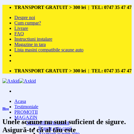
Skip
TRANSPORT GRATUIT > 300 lei
|
TEL: 0747 35 47 47
to
Despre noi
content
Cum cumpar?
Livrare
FAQ
Instructiuni instalare
Magazine in tara
Lista masini compatibile scaune auto
TRANSPORT GRATUIT > 300 lei
|
TEL: 0747 35 47 47
Acasa
Testimoniale
Blog
PROMOTII
MAGAZIN
Unele scaune nu sunt suficient de sigure.
SCAUNE si Accesorii
Scaune auto copii
Asigură-te că al tău este
Accesorii scaune auto