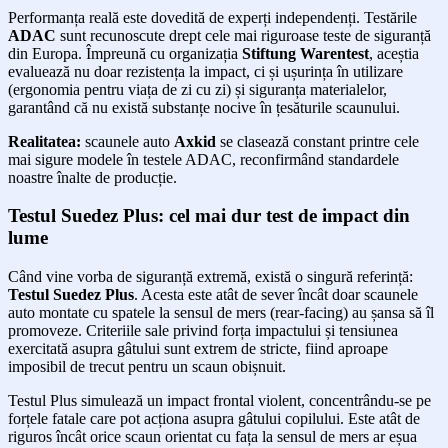
Performanța reală este dovedită de experți independenți. Testările
ADAC
sunt recunoscute drept cele mai riguroase teste de siguranță
din Europa. Împreună cu organizația
Stiftung Warentest
, aceștia
evaluează nu doar rezistența la impact, ci și ușurința în utilizare
(ergonomia pentru viața de zi cu zi) și siguranța materialelor,
garantând că nu există substanțe nocive în țesăturile scaunului.
Realitatea:
scaunele auto
Axkid
se clasează constant printre cele
mai sigure modele în testele ADAC, reconfirmând standardele
noastre înalte de producție.
Testul Suedez Plus: cel mai dur test de impact din
lume
Când vine vorba de siguranță extremă, există o singură referință:
Testul Suedez Plus
. Acesta este atât de sever încât doar scaunele
auto montate cu spatele la sensul de mers (rear-facing) au șansa să îl
promoveze. Criteriile sale privind forța impactului și tensiunea
exercitată asupra gâtului sunt extrem de stricte, fiind aproape
imposibil de trecut pentru un scaun obișnuit.
Testul Plus simulează un impact frontal violent, concentrându-se pe
forțele fatale care pot acționa asupra gâtului copilului. Este atât de
riguros încât orice scaun orientat cu fața la sensul de mers ar eșua