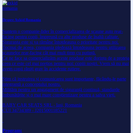
Despre Axkid Romania
Suntem o companie-lider în comercializarea de scaune auto rear-
facing pentru copii, împreună cu alte produse de înaltă calitate.
Siguranța este și va rămâne întotdeauna o prioritate pentru noi.
Tocmai de aceea, compania pledează întotdeauna pentru utilizarea
scaunelor rear-facing cât mai mult timp cu putință.
Ce ne face sa comercializăm aceste produse este dorința de a proteja
ceea ce este cel mai prețios pentru noi: copiii noștri. Vrem să nu mai
avem copii răniți grav în accidente rutiere.
Știm că instruirea și comunicarea sunt importante, făcându-le parte
integrantă a conceptului nostru.
Milităm pentru un angajament de siguranță continuă, standarde
îmbunătățite și o mai mare conștientizare pentru a salva vieți.
BABY CAR SEATS SRL - Iasi, Romania
CUI 34734389 - J2015001185221
Program: