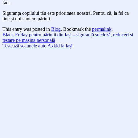
faci.
Siguranța copilului tău este prioritatea noastră. Pentru că, la fel ca
tine și noi suntem părinți.
This entry was posted in
Blog
. Bookmark the
permalink
.
Black Friday pentru părinții din Iași – siguranță suedeză, reduceri și
testare pe mașina personală
Testează scaunele auto Axkid la Iași