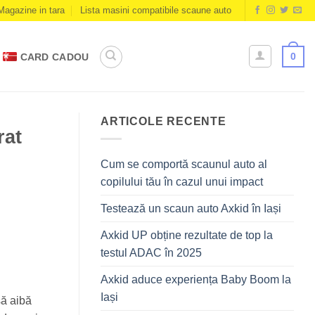
Magazine in tara
Lista masini compatibile scaune auto
0
CARD CADOU
ARTICOLE RECENTE
rat
Cum se comportă scaunul auto al
copilului tău în cazul unui impact
Testează un scaun auto Axkid în Iași
Axkid UP obține rezultate de top la
testul ADAC în 2025
Axkid aduce experiența Baby Boom la
Iași
să aibă