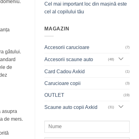
n domeniu.
Cel mai important loc din mașină este
cel al copilului tău
MAGAZIN
vanța
Accesorii carucioare
(7)
a gâtului.
Accesorii scaune auto
tandard
(48)
ele de
Card Cadou Axkid
(1)
edez
Carucioare copii
(3)
OUTLET
(19)
Scaune auto copii Axkid
(31)
ă asupra
ia de mers.
orită