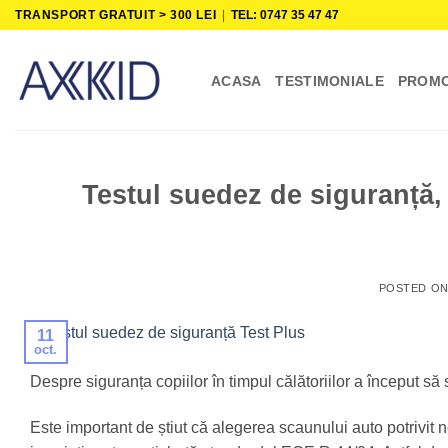
Skip
TRANSPORT GRATUIT > 300 LEI
|
TEL: 0747 35 47 47
to
content
ACASA
TESTIMONIALE
PROMO
Testul suedez de siguranță, 
POSTED O
11
oct.
Despre siguranța copiilor în timpul călătoriilor a început să
Este important de știut că alegerea scaunului auto potrivit 