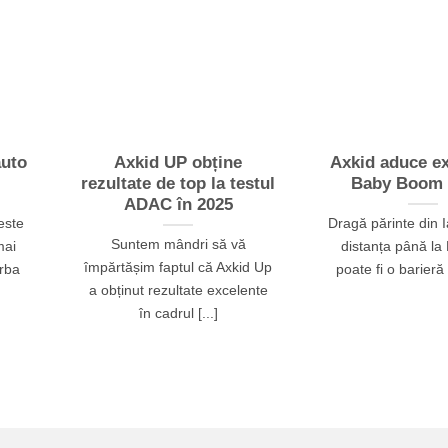
auto
Axkid UP obține
Axkid aduce ex
rezultate de top la testul
Baby Boom l
ADAC în 2025
este
Dragă părinte din I
Suntem mândri să vă
mai
distanța până la 
împărtășim faptul că Axkid Up
orba
poate fi o barieră 
a obținut rezultate excelente
în cadrul [...]