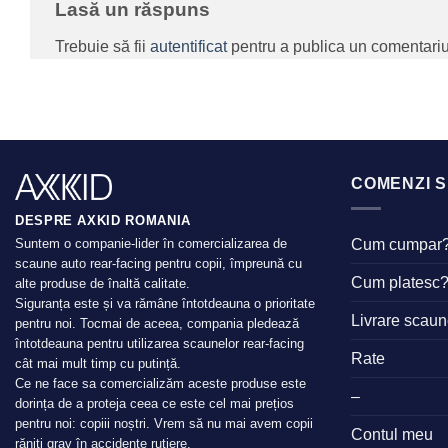
Lasă un răspuns
Trebuie să fii
autentificat
pentru a publica un comentariu
COMENZI S
DESPRE AXKID ROMANIA
Cum cumpar
Suntem o companie-lider în comercializarea de
scaune auto rear-facing pentru copii, împreună cu
Cum platesc
alte produse de înaltă calitate.
Siguranța este și va rămâne întotdeauna o prioritate
Livrare scau
pentru noi. Tocmai de aceea, compania pledează
întotdeauna pentru utilizarea scaunelor rear-facing
Rate
cât mai mult timp cu putință.
Ce ne face sa comercializăm aceste produse este
–
dorința de a proteja ceea ce este cel mai prețios
pentru noi: copiii noștri. Vrem să nu mai avem copii
Contul meu
răniți grav în accidente rutiere.