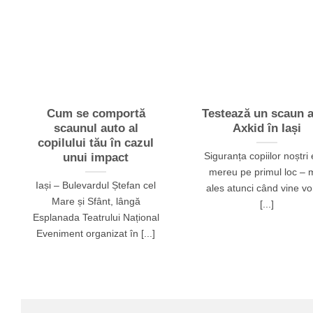
Cum se comportă
Testează un scaun 
scaunul auto al
Axkid în Iași
copilului tău în cazul
Siguranța copiilor noștri 
unui impact
mereu pe primul loc – 
Iași – Bulevardul Ștefan cel
ales atunci când vine v
Mare și Sfânt, lângă
[...]
Esplanada Teatrului Național
Eveniment organizat în [...]