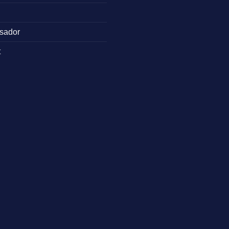
sador
t