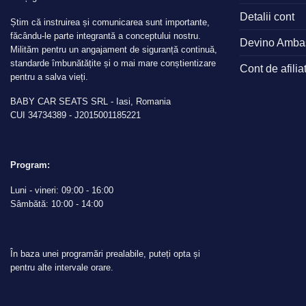
Detalii cont
Știm că instruirea și comunicarea sunt importante,
făcându-le parte integrantă a conceptului nostru.
Devino Amba
Milităm pentru un angajament de siguranță continuă,
standarde îmbunătățite și o mai mare conștientizare
Cont de afilia
pentru a salva vieți.
BABY CAR SEATS SRL - Iasi, Romania
CUI 34734389 - J2015001185221
Program:
Luni - vineri: 09:00 - 16:00
Sâmbătă: 10:00 - 14:00
În baza unei programări prealabile, puteți opta și
pentru alte intervale orare.