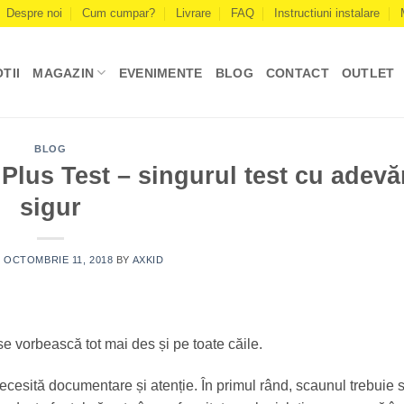
Despre noi
Cum cumpar?
Livrare
FAQ
Instructiuni instalare
TII
MAGAZIN
EVENIMENTE
BLOG
CONTACT
OUTLET
BLOG
Plus Test – singurul test cu adevă
sigur
N
OCTOMBRIE 11, 2018
BY
AXKID
 se vorbească tot mai des și pe toate căile.
necesită documentare și atenție. În primul rând, scaunul trebuie 