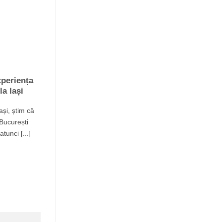
periența
a Iași
ași, știm că
București
atunci [...]