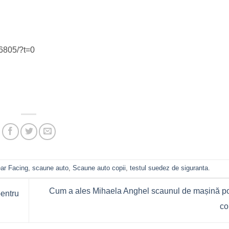
6805/?t=0
ar Facing
,
scaune auto
,
Scaune auto copii
,
testul suedez de siguranta
.
Cum a ales Mihaela Anghel scaunul de mașină pot
entru
co