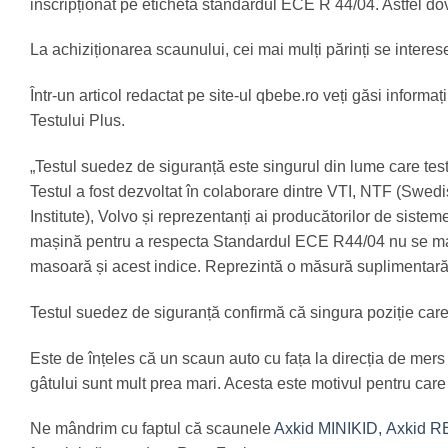
inscripționat pe etichetă standardul ECE R 44/04. Astfel do
La achiziționarea scaunului, cei mai mulți părinți se interes
Într-un articol redactat pe site-ul qbebe.ro veți găsi informa
Testului Plus.
„Testul suedez de siguranță este singurul din lume care te
Testul a fost dezvoltat în colaborare dintre VTI, NTF (Swe
Institute), Volvo și reprezentanți ai producătorilor de siste
mașină pentru a respecta Standardul ECE R44/04 nu se maso
masoară și acest indice. Reprezintă o măsură suplimentară 
Testul suedez de siguranță confirmă că singura poziție car
Este de înțeles că un scaun auto cu fața la direcția de mer
gâtului sunt mult prea mari. Acesta este motivul pentru care
Ne mândrim cu faptul că scaunele
Axkid MINIKID,
Axkid R