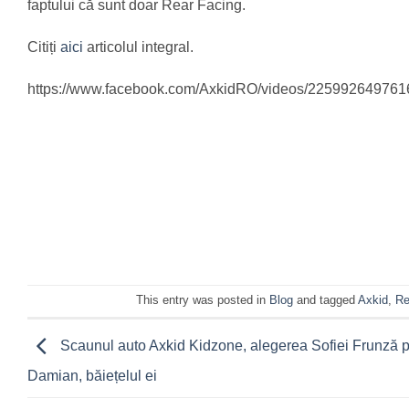
faptului că sunt doar Rear Facing.
Citiți
aici
articolul integral.
https://www.facebook.com/AxkidRO/videos/225992649761
This entry was posted in
Blog
and tagged
Axkid
,
Re
Scaunul auto Axkid Kidzone, alegerea Sofiei Frunză p
Damian, băiețelul ei