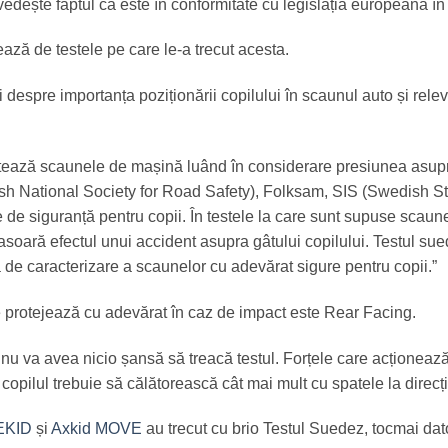
vedește faptul că este în conformitate cu legislația europeană î
ează de testele pe care le-a trecut acesta.
ții despre importanța poziționării copilului în scaunul auto și rele
stează scaunele de mașină luând în considerare presiunea asupr
dish National Society for Road Safety), Folksam, SIS (Swedish S
me de siguranță pentru copii. În testele la care sunt supuse scaun
ară efectul unui accident asupra gâtului copilului. Testul su
de caracterizare a scaunelor cu adevărat sigure pentru copii.”
e protejează cu adevărat în caz de impact este Rear Facing.
s nu va avea nicio șansă să treacă testul. Forțele care acționeaz
 copilul trebuie să călătorească cât mai mult cu spatele la direcț
EKID
și
Axkid MOVE
au trecut cu brio Testul Suedez, tocmai dat