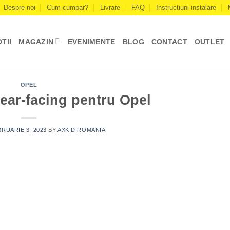
Despre noi
Cum cumpar?
Livrare
FAQ
Instructiuni instalare
TII
MAGAZIN
EVENIMENTE
BLOG
CONTACT
OUTLET
OPEL
ear-facing pentru Opel
RUARIE 3, 2023
BY
AXKID ROMANIA