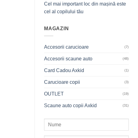
Cel mai important loc din mașină este
cel al copilului tău
MAGAZIN
Accesorii carucioare
(7)
Accesorii scaune auto
(48)
Card Cadou Axkid
(1)
Carucioare copii
(3)
OUTLET
(19)
Scaune auto copii Axkid
(31)