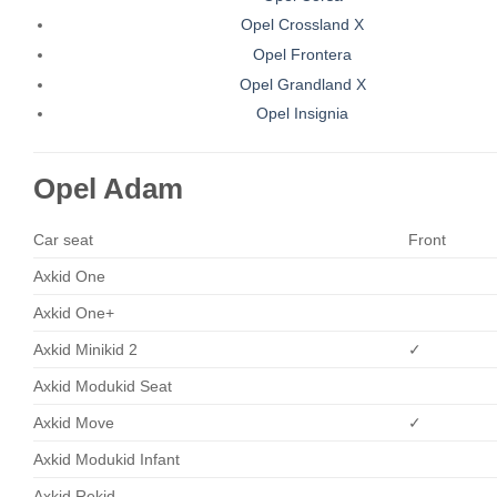
Opel Crossland X
Opel Frontera
Opel Grandland X
Opel Insignia
Opel Adam
Car seat
Front
Axkid One
Axkid One+
Axkid Minikid 2
✓
Axkid Modukid Seat
Axkid Move
✓
Axkid Modukid Infant
Axkid Rekid