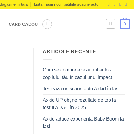
Magazine in tara
Lista masini compatibile scaune auto
0
CARD CADOU
ARTICOLE RECENTE
Cum se comportă scaunul auto al
copilului tău în cazul unui impact
Testează un scaun auto Axkid în Iași
Axkid UP obține rezultate de top la
testul ADAC în 2025
Axkid aduce experiența Baby Boom la
Iași