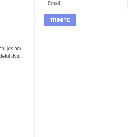
Mai jos am
delul dvs.