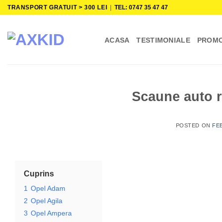
Skip
TRANSPORT GRATUIT > 300 LEI
|
TEL: 0747 35 47 47
to
content
ACASA
TESTIMONIALE
PROMO
Scaune auto r
POSTED ON
FEB
Cuprins
1
Opel Adam
2
Opel Agila
3
Opel Ampera