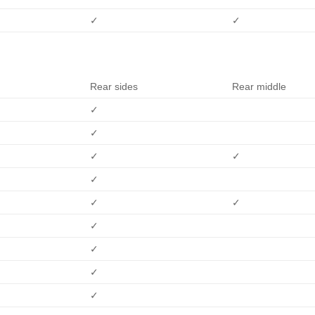
✓
✓
Rear sides
Rear middle
✓
✓
✓
✓
✓
✓
✓
✓
✓
✓
✓