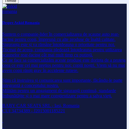
Despre Axkid Romania
Suntem o companie-lider în comercializarea de scaune auto rear-
facing pentru copii, împreună cu alte produse de înaltă calitate.
Siguranța este și va rămâne întotdeauna o prioritate pentru noi.
Tocmai de aceea, compania pledează întotdeauna pentru utilizarea
scaunelor rear-facing cât mai mult timp cu putință.
Ce ne face sa comercializăm aceste produse este dorința de a proteja
ceea ce este cel mai prețios pentru noi: copiii noștri. Vrem să nu mai
avem copii răniți grav în accidente rutiere.
Știm că instruirea și comunicarea sunt importante, făcându-le parte
integrantă a conceptului nostru.
Milităm pentru un angajament de siguranță continuă, standarde
îmbunătățite și o mai mare conștientizare pentru a salva vieți.
BABY CAR SEATS SRL - Iasi, Romania
CUI 34734389 - J2015001185221