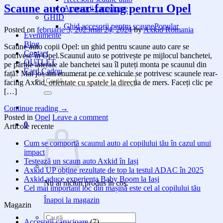
Scaune auto rear-facing pentru Opel
Accesorii carucioare
GHID
Ghid accesorii pentru scaune
Posted on
februarie 3, 2023
mai 24, 2024
by
Axkid Romania
Evenimente
Blog
Scaune auto copii Opel: un ghid pentru scaune auto care se
Contact
potrivesc în Opel.Scaunul auto se potrivește pe mijlocul banchetei,
OUTLET
pe părțile laterale ale banchetei sau îl puteți monta pe scaunul din
Card Cadou
față? Mai jos am enumerat pe ce vehicule se potrivesc scaunele rear-
Caută
facing Axkid, orientate cu spatele la directia de mers. Faceți clic pe
după:
[…]
Continue reading
→
Posted in
Opel
Leave a comment
0
Articole recente
Cum se comportă scaunul auto al copilului tău în cazul unui
impact
Testează un scaun auto Axkid în Iași
Axkid UP obține rezultate de top la testul ADAC în 2025
Axkid aduce experiența Baby Boom la Iași
Nu ai niciun produs în coș.
Cel mai important loc din mașină este cel al copilului tău
Înapoi la magazin
Magazin
Caută
Accesorii carucioare
(7)