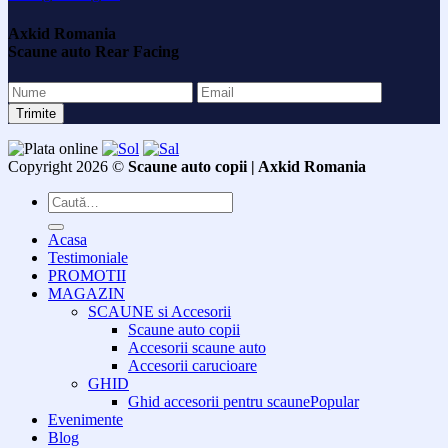
Axkid Romania
Scaune auto Rear Facing
Copyright 2026 ©
Scaune auto copii | Axkid Romania
Caută
după:
Acasa
Testimoniale
PROMOTII
MAGAZIN
SCAUNE si Accesorii
Scaune auto copii
Accesorii scaune auto
Accesorii carucioare
GHID
Ghid accesorii pentru scaune
Evenimente
Blog