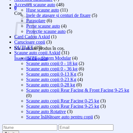
după:
Accesorii scaune auto
(48)
0
Huse scaune auto
(11)
Coș
Inele de atașare și centuri de fixare
(5)
Parasolare
(6)
Perne scaune auto
(4)
Protecție scaune auto
(5)
Card Cadou Axkid
(1)
Carucioare copii
(3)
OUTLET
(19)
Nu ai niciun produs în coș.
Scaune auto copii Axkid
(31)
iSIZE - Sistem Modular
(4)
Înapoi la magazin
Scaune auto copii 0 - 18 kg
(2)
Scaune auto copii 0 - 36 kg
(6)
Scaune auto copii 0-13 Kg
(5)
Scaune auto copii 0-23 Kg
(4)
Scaune auto copii 0-28 kg
(0)
Scaune auto copii Rear Facing & Front Facing 9-25 kg
(0)
Scaune auto copii Rear Facing 0-25 kg
(3)
Scaune auto copii Rear Facing 9-25 kg
(3)
Scaune auto Rotative
(3)
Scaune înălțătoare auto pentru copii
(5)