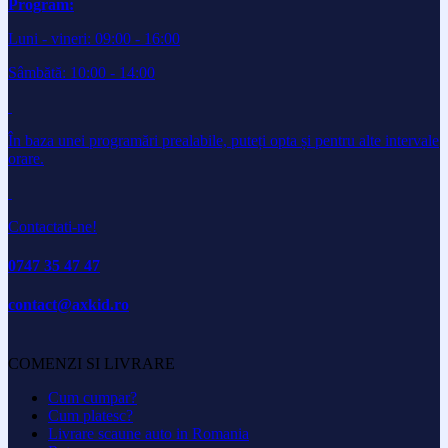
Program:
Luni - vineri: 09:00 - 16:00
Sâmbătă: 10:00 - 14:00
În baza unei programări prealabile, puteți opta și pentru alte intervale
orare.
Contactati-ne!
0747 35 47 47
contact@axkid.ro
COMENZI SI LIVRARE
Cum cumpar?
Cum platesc?
Livrare scaune auto in Romania