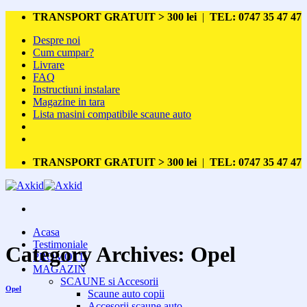
Skip
TRANSPORT GRATUIT > 300 lei
|
TEL: 0747 35 47 47
to
Despre noi
content
Cum cumpar?
Livrare
FAQ
Instructiuni instalare
Magazine in tara
Lista masini compatibile scaune auto
TRANSPORT GRATUIT > 300 lei
|
TEL: 0747 35 47 47
Acasa
Testimoniale
Category Archives:
Opel
PROMOTII
MAGAZIN
SCAUNE si Accesorii
Opel
Scaune auto copii
Accesorii scaune auto