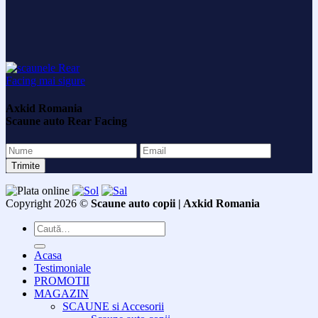
Axkid Romania
Scaune auto Rear Facing
Copyright 2026 ©
Scaune auto copii | Axkid Romania
Caută
după:
Acasa
Testimoniale
PROMOTII
MAGAZIN
SCAUNE si Accesorii