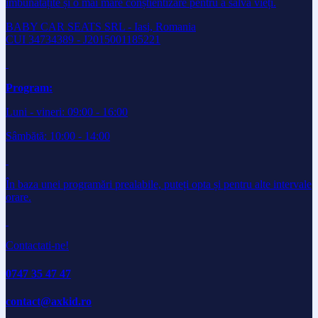
îmbunătățite și o mai mare conștientizare pentru a salva vieți.
BABY CAR SEATS SRL - Iasi, Romania
CUI 34734389 - J2015001185221
Program:
Luni - vineri: 09:00 - 16:00
Sâmbătă: 10:00 - 14:00
În baza unei programări prealabile, puteți opta și pentru alte intervale
orare.
Contactati-ne!
0747 35 47 47
contact@axkid.ro