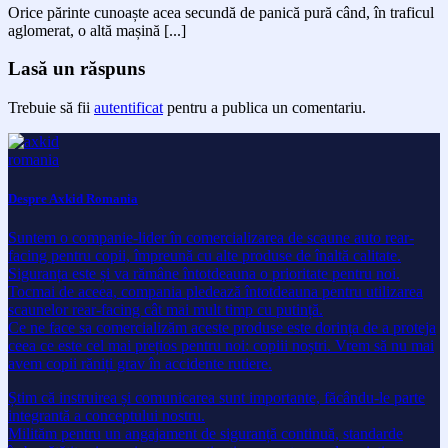
Orice părinte cunoaște acea secundă de panică pură când, în traficul
aglomerat, o altă mașină [...]
Lasă un răspuns
Trebuie să fii
autentificat
pentru a publica un comentariu.
Despre Axkid Romania
Suntem o companie-lider în comercializarea de scaune auto rear-
facing pentru copii, împreună cu alte produse de înaltă calitate.
Siguranța este și va rămâne întotdeauna o prioritate pentru noi.
Tocmai de aceea, compania pledează întotdeauna pentru utilizarea
scaunelor rear-facing cât mai mult timp cu putință.
Ce ne face sa comercializăm aceste produse este dorința de a proteja
ceea ce este cel mai prețios pentru noi: copiii noștri. Vrem să nu mai
avem copii răniți grav în accidente rutiere.
Știm că instruirea și comunicarea sunt importante, făcându-le parte
integrantă a conceptului nostru.
Milităm pentru un angajament de siguranță continuă, standarde