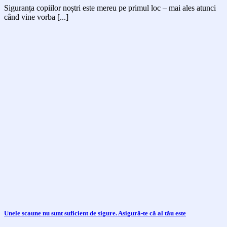
Siguranța copiilor noștri este mereu pe primul loc – mai ales atunci
când vine vorba [...]
Unele scaune nu sunt suficient de sigure. Asigură-te că al tău este