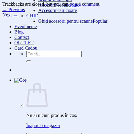
Trackbacks are closed, but you can
post a comment
.
Accesorii scaune auto
←
Previous
Accesorii carucioare
Next
→
GHID
Ghid accesorii pentru scaune
Evenimente
Blog
Contact
OUTLET
Card Cadou
Caută
după:
Nu ai niciun produs în coș.
Înapoi la magazin