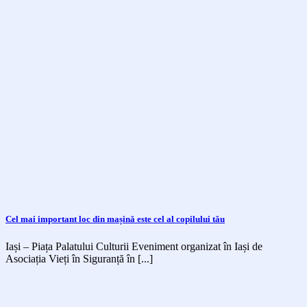
Cel mai important loc din mașină este cel al copilului tău
Iași – Piața Palatului Culturii Eveniment organizat în Iași de
Asociația Vieți în Siguranță în [...]