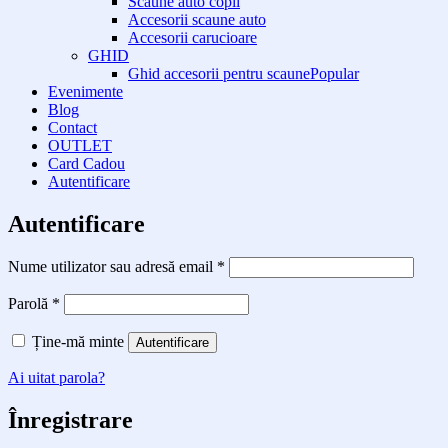
Scaune auto copii
Accesorii scaune auto
Accesorii carucioare
GHID
Ghid accesorii pentru scaune
Evenimente
Blog
Contact
OUTLET
Card Cadou
Autentificare
Autentificare
Obligatoriu
Nume utilizator sau adresă email
*
Obligatoriu
Parolă
*
Ține-mă minte
Autentificare
Ai uitat parola?
Înregistrare