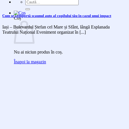
Caută
după:
Cum se comportă scaunul auto al copilului tău în cazul unui impact
Coș
Iași – Bulevardul Ștefan cel Mare și Sfânt, lângă Esplanada
Teatrului Național Eveniment organizat în [...]
Nu ai niciun produs în coș.
Înapoi la magazin