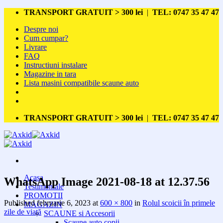
Skip
TRANSPORT GRATUIT > 300 lei
|
TEL: 0747 35 47 47
to
Despre noi
content
Cum cumpar?
Livrare
FAQ
Instructiuni instalare
Magazine in tara
Lista masini compatibile scaune auto
TRANSPORT GRATUIT > 300 lei
|
TEL: 0747 35 47 47
Acasa
WhatsApp Image 2021-08-18 at 12.37.56
Testimoniale
PROMOTII
Published
februarie 6, 2023
at
600 × 800
in
Rolul scoicii în primele
MAGAZIN
zile de viață
SCAUNE si Accesorii
Scaune auto copii