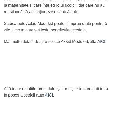
la maternitate și care înțeleg rolul scoicii, dar care nu au
reușit încă să achiziționeze o scoică auto.
Scoica auto Axkid Modukid poate fi împrumutată pentru 5
zile, timp în care vei testa beneficiile acesteia.
Mai multe detalii despre scoica Axkid Modukid, află
AICI
.
Află toate detaliile proiectului și condițiile în care poți intra
în posesia scoicii auto
AICI.