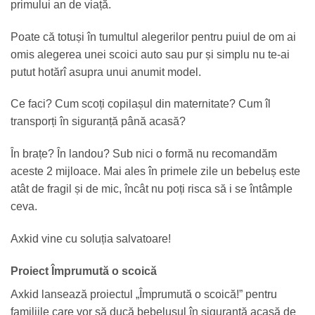
primului an de viață.
Poate că totuși în tumultul alegerilor pentru puiul de om ai
omis alegerea unei scoici auto sau pur și simplu nu te-ai
putut hotărî asupra unui anumit model.
Ce faci? Cum scoți copilașul din maternitate? Cum îl
transporți în siguranță până acasă?
În brațe? În landou? Sub nici o formă nu recomandăm
aceste 2 mijloace. Mai ales în primele zile un bebeluș este
atât de fragil și de mic, încât nu poți risca să i se întâmple
ceva.
Axkid vine cu soluția salvatoare!
Proiect Împrumută o scoică
Axkid lansează proiectul „Împrumută o scoică!” pentru
familiile care vor să ducă bebelușul în siguranță acasă de