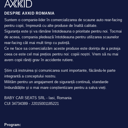
DESPRE AXKID ROMANIA
Suntem o companie-lider în comercializarea de scaune auto rear-facing
pentru copii, împreună cu alte produse de înaltă calitate.
Siguranța este și va rămâne întotdeauna o prioritate pentru noi. Tocmai
de aceea, compania pledează întotdeauna pentru utilizarea scaunelor
rear-facing cât mai mult timp cu putință.
Ce ne face sa comercializăm aceste produse este dorința de a proteja
ceea ce este cel mai prețios pentru noi: copiii noștri. Vrem să nu mai
avem copii răniți grav în accidente rutiere.
Știm că instruirea și comunicarea sunt importante, făcându-le parte
integrantă a conceptului nostru.
Milităm pentru un angajament de siguranță continuă, standarde
îmbunătățite și o mai mare conștientizare pentru a salva vieți.
BABY CAR SEATS SRL - Iasi, Romania
CUI 34734389 - J2015001185221
Program: