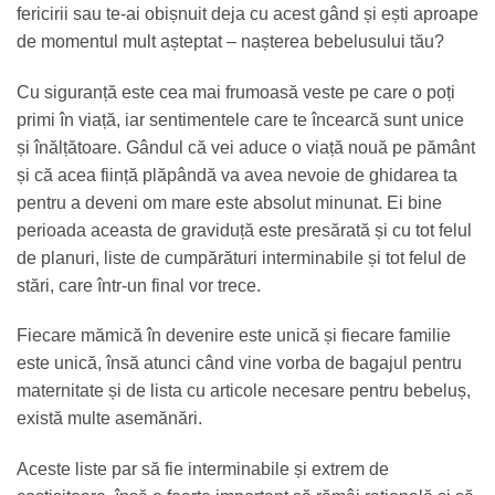
fericirii sau te-ai obișnuit deja cu acest gând și ești aproape
de momentul mult așteptat – nașterea bebelusului tău?
Cu siguranță este cea mai frumoasă veste pe care o poți
primi în viață, iar sentimentele care te încearcă sunt unice
și înălțătoare. Gândul că vei aduce o viață nouă pe pământ
și că acea ființă plăpândă va avea nevoie de ghidarea ta
pentru a deveni om mare este absolut minunat. Ei bine
perioada aceasta de graviduță este presărată și cu tot felul
de planuri, liste de cumpărături interminabile și tot felul de
stări, care într-un final vor trece.
Fiecare mămică în devenire este unică și fiecare familie
este unică, însă atunci când vine vorba de bagajul pentru
maternitate și de lista cu articole necesare pentru bebeluș,
există multe asemănări.
Aceste liste par să fie interminabile și extrem de