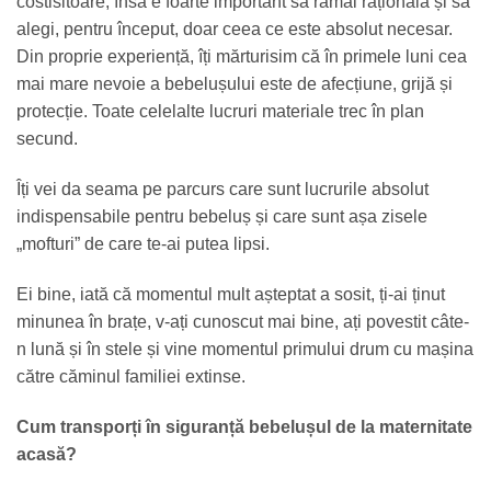
costisitoare, însă e foarte important să rămâi rațională și să
alegi, pentru început, doar ceea ce este absolut necesar.
Din proprie experiență, îți mărturisim că în primele luni cea
mai mare nevoie a bebelușului este de afecțiune, grijă și
protecție. Toate celelalte lucruri materiale trec în plan
secund.
Îți vei da seama pe parcurs care sunt lucrurile absolut
indispensabile pentru bebeluș și care sunt așa zisele
„mofturi” de care te-ai putea lipsi.
Ei bine, iată că momentul mult așteptat a sosit, ți-ai ținut
minunea în brațe, v-ați cunoscut mai bine, ați povestit câte-
n lună și în stele și vine momentul primului drum cu mașina
către căminul familiei extinse.
Cum transporți în siguranță bebelușul de la maternitate
acasă?