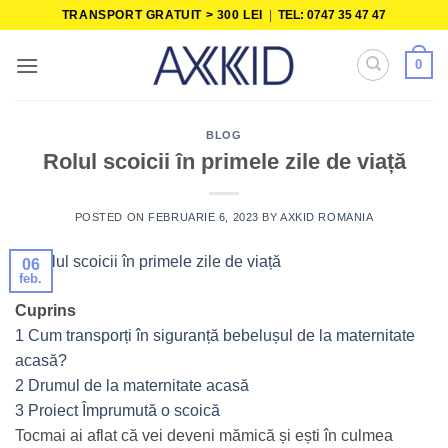
Skip
TRANSPORT GRATUIT > 300 LEI
|
TEL: 0747 35 47 47
to
content
0
BLOG
Rolul scoicii în primele zile de viață
POSTED ON
FEBRUARIE 6, 2023
BY
AXKID ROMANIA
06
feb.
Cuprins
1
Cum transporți în siguranță bebelușul de la maternitate
acasă?
2
Drumul de la maternitate acasă
3
Proiect Împrumută o scoică
Tocmai ai aflat că vei deveni mămică și ești în culmea