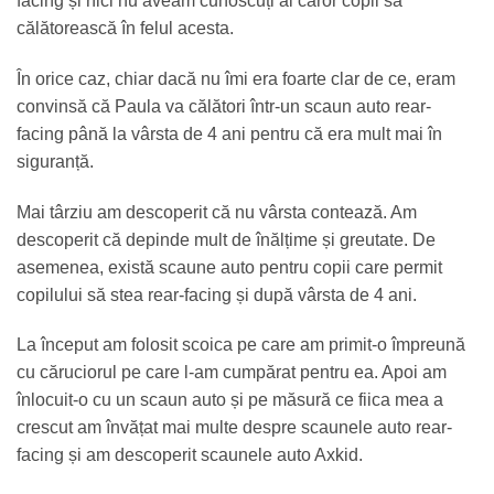
facing și nici nu aveam cunoscuți ai căror copii să
călătorească în felul acesta.
În orice caz, chiar dacă nu îmi era foarte clar de ce, eram
convinsă că Paula va călători într-un scaun auto rear-
facing până la vârsta de 4 ani pentru că era mult mai în
siguranță.
Mai târziu am descoperit că nu vârsta contează. Am
descoperit că depinde mult de înălțime și greutate. De
asemenea, există scaune auto pentru copii care permit
copilului să stea rear-facing și după vârsta de 4 ani.
La început am folosit scoica pe care am primit-o împreună
cu căruciorul pe care l-am cumpărat pentru ea. Apoi am
înlocuit-o cu un scaun auto și pe măsură ce fiica mea a
crescut am învățat mai multe despre scaunele auto rear-
facing și am descoperit scaunele auto Axkid.