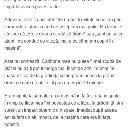
împărtășească povestea lor.
Adevărul este că accidentele nu pot fi evitate și ne iau prin
surprindere atunci când ne așteptăm mai puțin. Nu trebuie
să spui că „Eh, e doar o scurtă călătorie” sau „sunt un șofer
atent , nu conduc cu viteză, mai ales când am copiii în
mașină”.
Asta nu contează. Călătoria mea nu putea fi mai scurtă de
atât și nu aș fi putut merge mai încet de atât. Tocmai îmi
luasem fiica de la grădiniță și mergeam acasă la prânz,
drum pe care de obicei îl parcurgem în 10 minute.
Eram oprite la semafor cu o mașină în față și una în spate.
În timp ce fiica mea îmi povestea ce a făcut la grădiniță, am
suferit un impact puternic din spate. Imediat după aceea
am suferit un alt impact, de la mașina care era în fața
noastră.