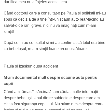
dar fiica mea nu a înțeles acest lucru.
Când doctorul care a consultat-o pe Paula și polițiștii mi-au
spus că decizia de a ține într-un scaun auto rear-facing au
salvat-o de răni grave, nici nu vă imaginați cum m-am
simțit!
După ce m-au consultat și mi-au confirmat că totul era bine
cu bebelușul, m-am simțit foarte recunoscătoare.
Paula si Izaskun dupa accident
M-am documentat mult despre
scaune auto pentru
copii
Când am rămas însărcinată, am căutat multe informații
despre bebeluși. Unul dintre subiectele despre care am
citit a fost siguranța copilului. Nu știam nimic despre rear-