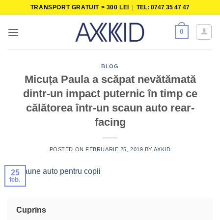
Skip
TRANSPORT GRATUIT > 300 LEI
|
TEL: 0747 35 47 47
to
content
0
BLOG
Micuța Paula a scăpat nevătămată
dintr-un impact puternic în timp ce
călătorea într-un scaun auto rear-
facing
POSTED ON
FEBRUARIE 25, 2019
BY
AXKID
25
feb.
Cuprins