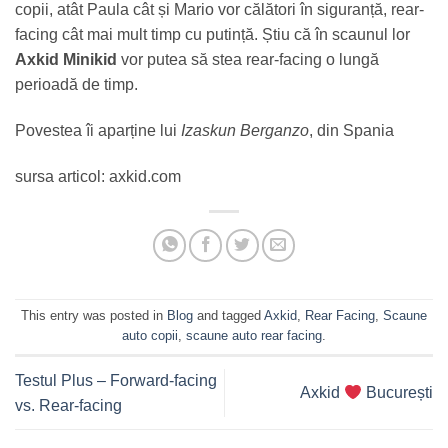
copii, atât Paula cât și Mario vor călători în siguranță, rear-
facing cât mai mult timp cu putință. Știu că în scaunul lor
Axkid Minikid
vor putea să stea rear-facing o lungă
perioadă de timp.
Povestea îi aparține lui
Izaskun Berganzo
, din Spania
sursa articol: axkid.com
This entry was posted in
Blog
and tagged
Axkid
,
Rear Facing
,
Scaune
auto copii
,
scaune auto rear facing
.
Testul Plus – Forward-facing
Axkid
București
vs. Rear-facing