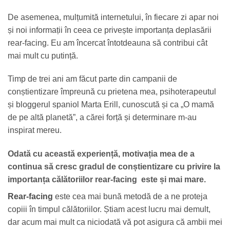
De asemenea, mulțumită internetului, în fiecare zi apar noi
și noi informații în ceea ce privește importanța deplasării
rear-facing. Eu am încercat întotdeauna să contribui cât
mai mult cu putință.
Timp de trei ani am făcut parte din campanii de
conștientizare împreună cu prietena mea, psihoterapeutul
și bloggerul spaniol Marta Erill, cunoscută și ca „O mamă
de pe altă planetă”, a cărei forță și determinare m-au
inspirat mereu.
Odată cu această experiență, motivația mea de a
continua să cresc gradul de conștientizare cu privire la
importanța călătoriilor rear-facing este și mai mare.
Rear-facing
este cea mai bună metodă de a ne proteja
copiii în timpul călătoriilor. Știam acest lucru mai demult,
dar acum mai mult ca niciodată vă pot asigura că ambii mei