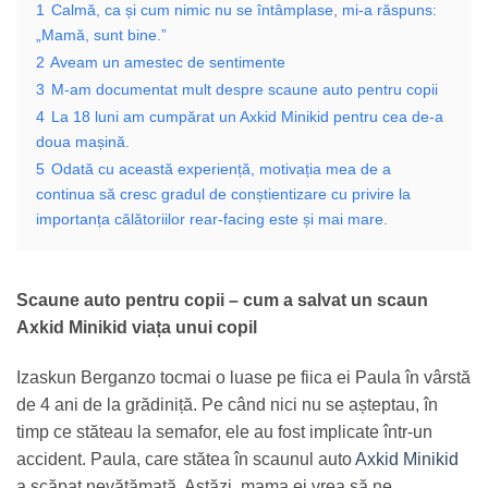
1
Calmă, ca și cum nimic nu se întâmplase, mi-a răspuns:
„Mamă, sunt bine.”
2
Aveam un amestec de sentimente
3
M-am documentat mult despre scaune auto pentru copii
4
La 18 luni am cumpărat un Axkid Minikid pentru cea de-a
doua mașină.
5
Odată cu această experiență, motivația mea de a
continua să cresc gradul de conștientizare cu privire la
importanța călătoriilor rear-facing este și mai mare.
Scaune auto pentru copii – cum a salvat un scaun
Axkid Minikid viața unui copil
Izaskun Berganzo tocmai o luase pe fiica ei Paula în vârstă
de 4 ani de la grădiniță. Pe când nici nu se așteptau, în
timp ce stăteau la semafor, ele au fost implicate într-un
accident. Paula, care stătea în scaunul auto
Axkid Minikid
a scăpat nevătămată. Astăzi, mama ei vrea să ne