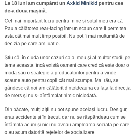
La 18 luni am cumpărat un
Axkid Minikid
pentru cea
de-a doua mașină.
Cel mai important lucru pentru mine și soțul meu era că
Paula călătorea rear-facing într-un scaun care îi permitea
asta cât mai mult timp posibil. Nu pot fi mai mulțumită de
decizia pe care am luat-o.
Știu că, în ciuda unor cazuri ca al meu și al multor studii pe
tema aceasta, încă există oameni care cred că este doar o
modă sau o strategie a producătorilor pentru a vinde
scaune auto pentru copii cât mai scumpe. Mai rău, se
gândesc că noi am călătorit dintotdeauna cu fața la direcția
de mers și nu s- aîntâmplat nimic niciodată.
Din păcate, mulți alții nu pot spune același lucru. Desigur,
erau accidente și în trecut, dar nu se răspândeau cum se
întâmplă acum și nici nu aveau amploarea socială pe care
o au acum datorită rețelelor de socializare.