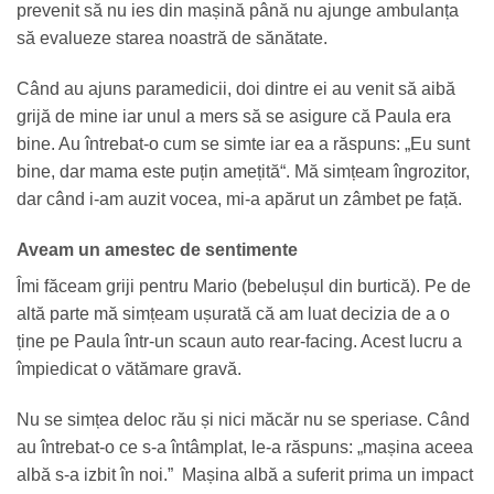
prevenit să nu ies din mașină până nu ajunge ambulanța
să evalueze starea noastră de sănătate.
Când au ajuns paramedicii, doi dintre ei au venit să aibă
grijă de mine iar unul a mers să se asigure că Paula era
bine. Au întrebat-o cum se simte iar ea a răspuns: „Eu sunt
bine, dar mama este puțin amețită“. Mă simțeam îngrozitor,
dar când i-am auzit vocea, mi-a apărut un zâmbet pe față.
Aveam un amestec de sentimente
Îmi făceam griji pentru Mario (bebelușul din burtică). Pe de
altă parte mă simțeam ușurată că am luat decizia de a o
ține pe Paula într-un scaun auto rear-facing. Acest lucru a
împiedicat o vătămare gravă.
Nu se simțea deloc rău și nici măcăr nu se speriase. Când
au întrebat-o ce s-a întâmplat, le-a răspuns: „mașina aceea
albă s-a izbit în noi.” Mașina albă a suferit prima un impact