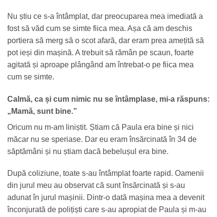
Nu știu ce s-a întâmplat, dar preocuparea mea imediată a
fost să văd cum se simte fiica mea. Așa că am deschis
portiera să merg să o scot afară, dar eram prea amețită să
pot ieși din mașină. A trebuit să rămân pe scaun, foarte
agitată și aproape plângând am întrebat-o pe fiica mea
cum se simte.
Calmă, ca și cum nimic nu se întâmplase, mi-a răspuns:
„Mamă, sunt bine.”
Oricum nu m-am liniștit. Știam că Paula era bine și nici
măcar nu se speriase. Dar eu eram însărcinată în 34 de
săptămâni și nu știam dacă bebelușul era bine.
După coliziune, toate s-au întâmplat foarte rapid. Oamenii
din jurul meu au observat că sunt însărcinată și s-au
adunat în jurul mașinii. Dintr-o dată mașina mea a devenit
înconjurată de polițiști care s-au apropiat de Paula și m-au