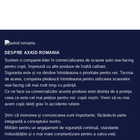
DESPRE AXKID ROMANIA
Suntem o companie-lider în comercializarea de scaune auto rear-facing
pentru copii, împreună cu alte produse de înaltă calitate.
Siguranța este și va rămâne întotdeauna o prioritate pentru noi. Tocmai
de aceea, compania pledează întotdeauna pentru utilizarea scaunelor
rear-facing cât mai mult timp cu putință.
Ce ne face sa comercializăm aceste produse este dorința de a proteja
ceea ce este cel mai prețios pentru noi: copiii noștri. Vrem să nu mai
avem copii răniți grav în accidente rutiere.
Știm că instruirea și comunicarea sunt importante, făcându-le parte
integrantă a conceptului nostru.
Milităm pentru un angajament de siguranță continuă, standarde
îmbunătățite și o mai mare conștientizare pentru a salva vieți.