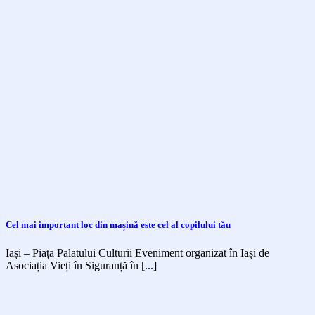
Cel mai important loc din mașină este cel al copilului tău
Iași – Piața Palatului Culturii Eveniment organizat în Iași de
Asociația Vieți în Siguranță în [...]