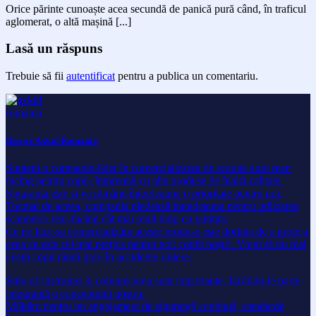
Orice părinte cunoaște acea secundă de panică pură când, în traficul
aglomerat, o altă mașină [...]
Lasă un răspuns
Trebuie să fii
autentificat
pentru a publica un comentariu.
Despre Axkid Romania
Suntem o companie-lider în comercializarea de scaune auto rear-
facing pentru copii, împreună cu alte produse de înaltă calitate.
Siguranța este și va rămâne întotdeauna o prioritate pentru noi.
Tocmai de aceea, compania pledează întotdeauna pentru utilizarea
scaunelor rear-facing cât mai mult timp cu putință.
Ce ne face sa comercializăm aceste produse este dorința de a proteja
ceea ce este cel mai prețios pentru noi: copiii noștri. Vrem să nu mai
avem copii răniți grav în accidente rutiere.
Știm că instruirea și comunicarea sunt importante, făcându-le parte
integrantă a conceptului nostru.
Milităm pentru un angajament de siguranță continuă, standarde