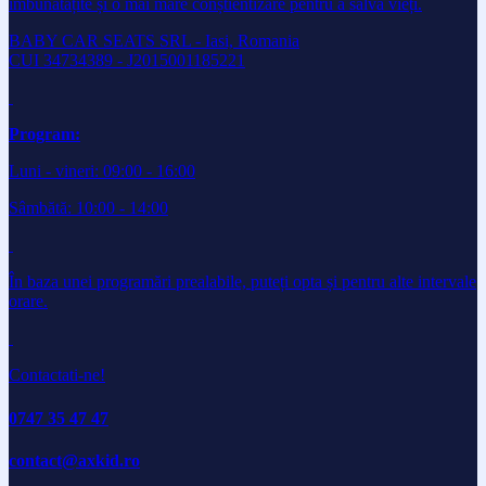
îmbunătățite și o mai mare conștientizare pentru a salva vieți.
BABY CAR SEATS SRL - Iasi, Romania
CUI 34734389 - J2015001185221
Program:
Luni - vineri: 09:00 - 16:00
Sâmbătă: 10:00 - 14:00
În baza unei programări prealabile, puteți opta și pentru alte intervale
orare.
Contactati-ne!
0747 35 47 47
contact@axkid.ro