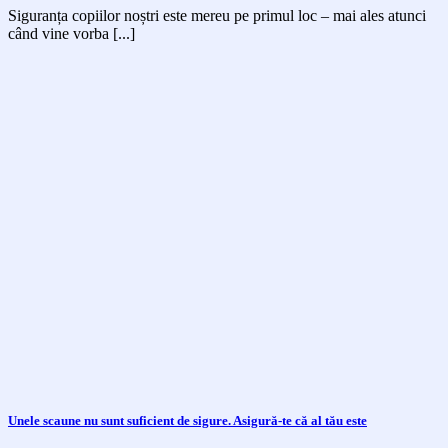
Siguranța copiilor noștri este mereu pe primul loc – mai ales atunci
când vine vorba [...]
Unele scaune nu sunt suficient de sigure. Asigură-te că al tău este