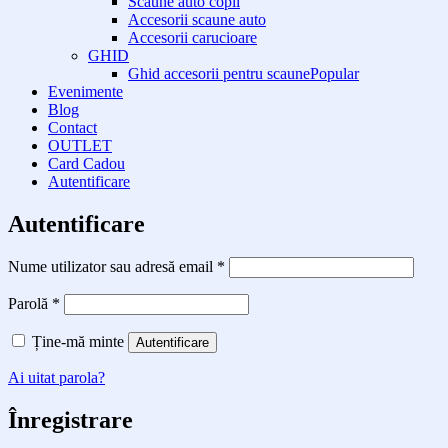
Scaune auto copii
Accesorii scaune auto
Accesorii carucioare
GHID
Ghid accesorii pentru scaune
Evenimente
Blog
Contact
OUTLET
Card Cadou
Autentificare
Autentificare
Obligatoriu
Nume utilizator sau adresă email
*
Obligatoriu
Parolă
*
Alternative:
Ține-mă minte
Autentificare
Ai uitat parola?
Înregistrare