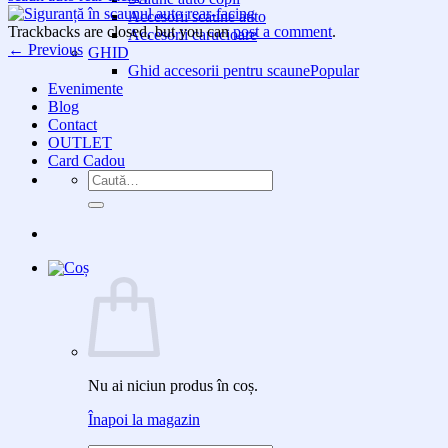
Accesorii scaune auto
Trackbacks are closed, but you can
post a comment
.
Accesorii carucioare
←
Previous
GHID
Ghid accesorii pentru scaune
Evenimente
Blog
Contact
OUTLET
Card Cadou
Caută
după:
Nu ai niciun produs în coș.
Înapoi la magazin