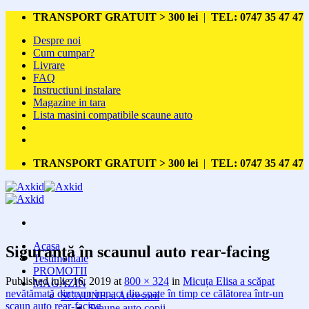
Skip
TRANSPORT GRATUIT > 300 lei
|
TEL: 0747 35 47 47
to
Despre noi
content
Cum cumpar?
Livrare
FAQ
Instructiuni instalare
Magazine in tara
Lista masini compatibile scaune auto
TRANSPORT GRATUIT > 300 lei
|
TEL: 0747 35 47 47
Acasa
Siguranță în scaunul auto rear-facing
Testimoniale
PROMOTII
Published
iulie 16, 2019
at
800 × 324
in
Micuța Elisa a scăpat
MAGAZIN
nevătămată dintr-un impact din spate în timp ce călătorea într-un
SCAUNE si Accesorii
scaun auto rear-facing
Scaune auto copii