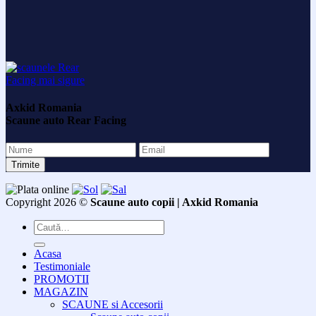
Axkid Romania
Scaune auto Rear Facing
Copyright 2026 ©
Scaune auto copii | Axkid Romania
Caută
după:
Acasa
Testimoniale
PROMOTII
MAGAZIN
SCAUNE si Accesorii