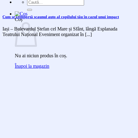
Caută
după:
Cum se comportă scaunul auto al copilului tău în cazul unui impact
Coș
Iași – Bulevardul Ștefan cel Mare și Sfânt, lângă Esplanada
Teatrului Național Eveniment organizat în [...]
Nu ai niciun produs în coș.
Înapoi la magazin