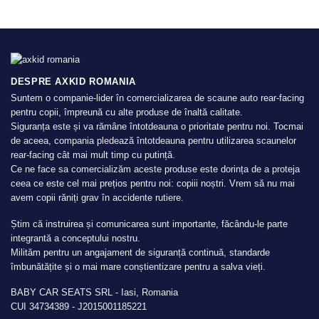
DESPRE AXKID ROMANIA
Suntem o companie-lider în comercializarea de scaune auto rear-facing
pentru copii, împreună cu alte produse de înaltă calitate.
Siguranța este și va rămâne întotdeauna o prioritate pentru noi. Tocmai
de aceea, compania pledează întotdeauna pentru utilizarea scaunelor
rear-facing cât mai mult timp cu putință.
Ce ne face sa comercializăm aceste produse este dorința de a proteja
ceea ce este cel mai prețios pentru noi: copiii noștri. Vrem să nu mai
avem copii răniți grav în accidente rutiere.
Știm că instruirea și comunicarea sunt importante, făcându-le parte
integrantă a conceptului nostru.
Milităm pentru un angajament de siguranță continuă, standarde
îmbunătățite și o mai mare conștientizare pentru a salva vieți.
BABY CAR SEATS SRL - Iasi, Romania
CUI 34734389 - J2015001185221