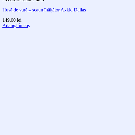
Husă de vară – scaun înălțător Axkid Dallas
149,00
lei
Adaugă în coș