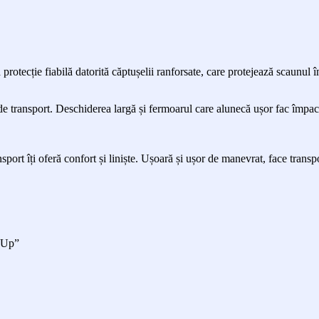
otecție fiabilă datorită căptușelii ranforsate, care protejează scaunul î
 de transport. Deschiderea largă și fermoarul care alunecă ușor fac împac
sport îți oferă confort și liniște. Ușoară și ușor de manevrat, face tran
d Up”