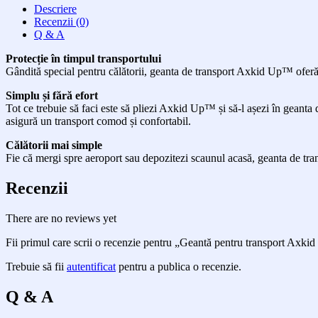
Descriere
Recenzii (0)
Q & A
Protecție în timpul transportului
Gândită special pentru călătorii, geanta de transport Axkid Up™ oferă pr
Simplu și fără efort
Tot ce trebuie să faci este să pliezi Axkid Up™ și să-l așezi în geanta
asigură un transport comod și confortabil.
Călătorii mai simple
Fie că mergi spre aeroport sau depozitezi scaunul acasă, geanta de tran
Recenzii
There are no reviews yet
Fii primul care scrii o recenzie pentru „Geantă pentru transport Axki
Trebuie să fii
autentificat
pentru a publica o recenzie.
Q & A