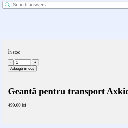
În stoc
Cantitate
Geantă
Adaugă în coș
pentru
transport
Axkid
Up
Geantă pentru transport Axki
499,00
lei