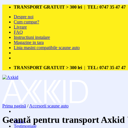
Skip
TRANSPORT GRATUIT > 300 lei
|
TEL: 0747 35 47 47
to
Despre noi
content
Cum cumpar?
Livrare
FAQ
Instructiuni instalare
Magazine in tara
Lista masini compatibile scaune auto
TRANSPORT GRATUIT > 300 lei
|
TEL: 0747 35 47 47
Prima pagină
/
Accesorii scaune auto
Geantă pentru transport Axkid
Acasa
Testimoniale