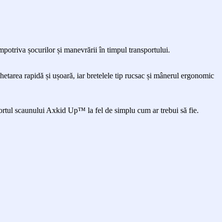
mpotriva șocurilor și manevrării în timpul transportului.
hetarea rapidă și ușoară, iar bretelele tip rucsac și mânerul ergonomic
sportul scaunului Axkid Up™ la fel de simplu cum ar trebui să fie.