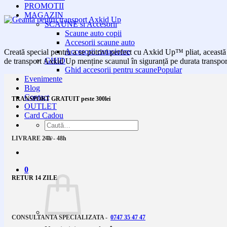
PROMOTII
MAGAZIN
SCAUNE si Accesorii
Scaune auto copii
Accesorii scaune auto
Accesorii carucioare
Creată special pentru a se potrivi perfect cu Axkid Up™ pliat, această 
GHID
de transport Axkid Up menține scaunul în siguranță pe durata transpor
Ghid accesorii pentru scaune
Evenimente
Blog
Contact
TRANSPORT GRATUIT peste 300lei
OUTLET
Card Cadou
Caută
după:
LIVRARE 24h - 48h
0
RETUR 14 ZILE
CONSULTANTA SPECIALIZATA -
0747 35 47 47