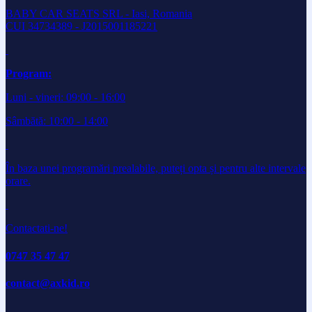
BABY CAR SEATS SRL - Iasi, Romania
CUI 34734389 - J2015001185221
Program:
Luni - vineri: 09:00 - 16:00
Sâmbătă: 10:00 - 14:00
În baza unei programări prealabile, puteți opta și pentru alte intervale
orare.
Contactati-ne!
0747 35 47 47
contact@axkid.ro