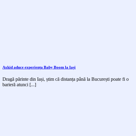
Axkid aduce experiența Baby Boom la Iași
Dragă părinte din Iași, știm că distanța până la București poate fi o
barieră atunci [...]