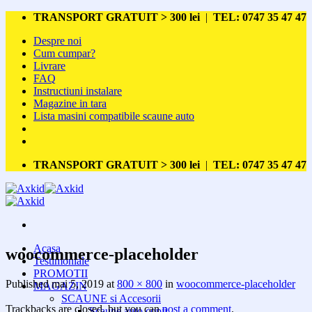
Skip
TRANSPORT GRATUIT > 300 lei
|
TEL: 0747 35 47 47
to
Despre noi
content
Cum cumpar?
Livrare
FAQ
Instructiuni instalare
Magazine in tara
Lista masini compatibile scaune auto
TRANSPORT GRATUIT > 300 lei
|
TEL: 0747 35 47 47
Acasa
woocommerce-placeholder
Testimoniale
PROMOTII
Published
mai 5, 2019
at
800 × 800
in
woocommerce-placeholder
MAGAZIN
SCAUNE si Accesorii
Trackbacks are closed, but you can
post a comment
.
Scaune auto copii