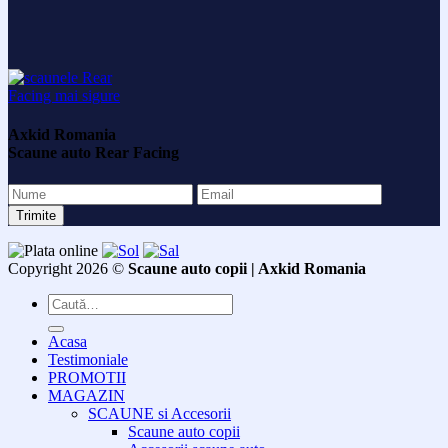
Axkid Romania
Scaune auto Rear Facing
Copyright 2026 ©
Scaune auto copii | Axkid Romania
Caută
după:
Acasa
Testimoniale
PROMOTII
MAGAZIN
SCAUNE si Accesorii
Scaune auto copii