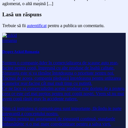
aglomerat, o altă mașină [...]
Lasă un răspuns
Trebuie să fii
autentificat
pentru a publica un comentariu.
Despre Axkid Romania
Suntem o companie-lider în comercializarea de scaune auto rear-
facing pentru copii, împreună cu alte produse de înaltă calitate.
Siguranța este și va rămâne întotdeauna o prioritate pentru noi.
Tocmai de aceea, compania pledează întotdeauna pentru utilizarea
scaunelor rear-facing cât mai mult timp cu putință.
Ce ne face sa comercializăm aceste produse este dorința de a proteja
ceea ce este cel mai prețios pentru noi: copiii noștri. Vrem să nu mai
avem copii răniți grav în accidente rutiere.
Știm că instruirea și comunicarea sunt importante, făcându-le parte
integrantă a conceptului nostru.
Milităm pentru un angajament de siguranță continuă, standarde
îmbunătățite și o mai mare conștientizare pentru a salva vieți.