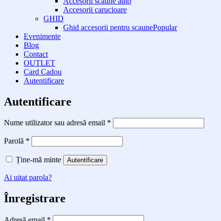
Accesorii scaune auto
Accesorii carucioare
GHID
Ghid accesorii pentru scaune
Evenimente
Blog
Contact
OUTLET
Card Cadou
Autentificare
Autentificare
Obligatoriu
Nume utilizator sau adresă email
*
Obligatoriu
Parolă
*
Ține-mă minte
Autentificare
Ai uitat parola?
Înregistrare
Obligatoriu
Adresă email
*