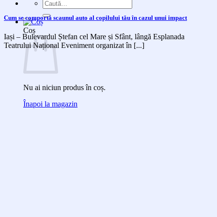
Caută
după:
Cum se comportă scaunul auto al copilului tău în cazul unui impact
Coș
Iași – Bulevardul Ștefan cel Mare și Sfânt, lângă Esplanada
Teatrului Național Eveniment organizat în [...]
Nu ai niciun produs în coș.
Înapoi la magazin