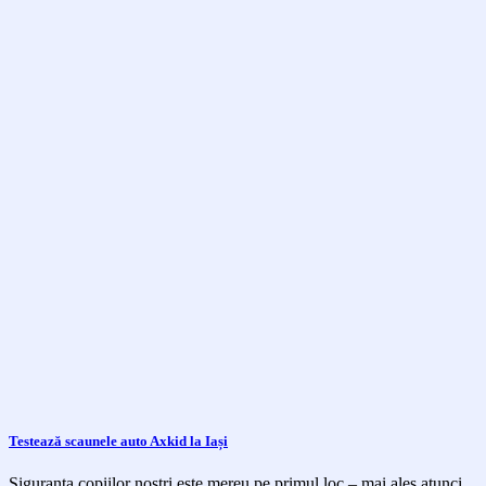
Testează scaunele auto Axkid la Iași
Siguranța copiilor noștri este mereu pe primul loc – mai ales atunci