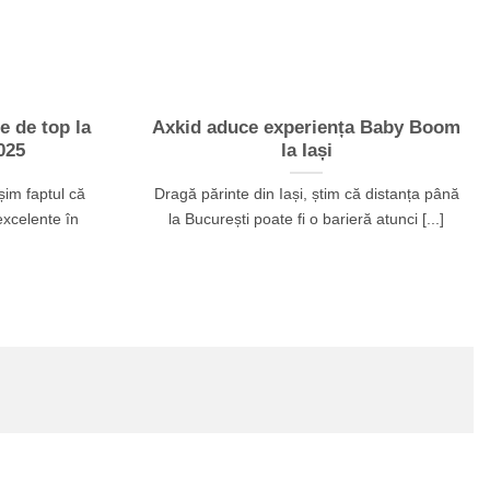
e de top la
Axkid aduce experiența Baby Boom
025
la Iași
im faptul că
Dragă părinte din Iași, știm că distanța până
excelente în
la București poate fi o barieră atunci [...]