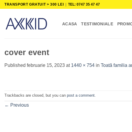
Skip
TRANSPORT GRATUIT > 300 LEI
|
TEL: 0747 35 47 47
to
content
ACASA
TESTIMONIALE
PROMO
cover event
Published
februarie 15, 2023
at
1440 × 754
in
Toată familia a
Trackbacks are closed, but you can
post a comment
.
←
Previous