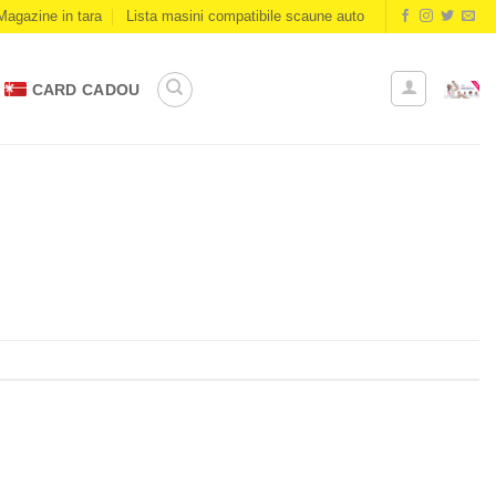
Magazine in tara
Lista masini compatibile scaune auto
CARD CADOU