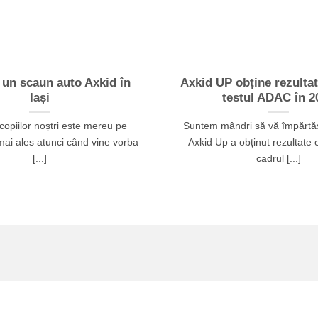
 un scaun auto Axkid în
Axkid UP obține rezultat
Iași
testul ADAC în 2
copiilor noștri este mereu pe
Suntem mândri să vă împărtăș
mai ales atunci când vine vorba
Axkid Up a obținut rezultate 
[...]
cadrul [...]