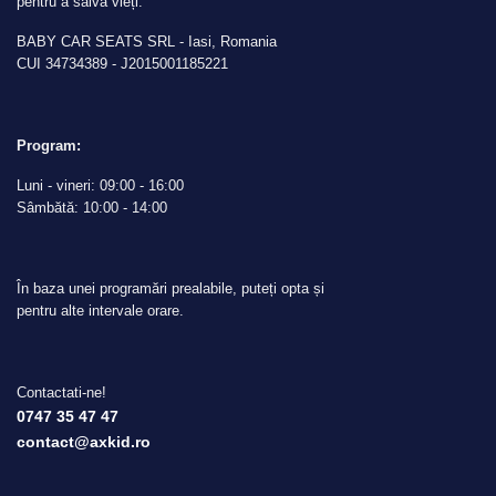
pentru a salva vieți.
BABY CAR SEATS SRL - Iasi, Romania
CUI 34734389 - J2015001185221
Program:
Luni - vineri: 09:00 - 16:00
Sâmbătă: 10:00 - 14:00
În baza unei programări prealabile, puteți opta și
pentru alte intervale orare.
Contactati-ne!
0747 35 47 47
contact@axkid.ro