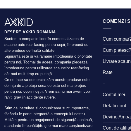
COMENZI S
DESPRE AXKID ROMANIA
Cum cumpar
Suntem o companie-lider în comercializarea de
scaune auto rear-facing pentru copii, împreună cu
Cum platesc
alte produse de înaltă calitate.
Siguranța este și va rămâne întotdeauna o prioritate
Livrare scau
pentru noi. Tocmai de aceea, compania pledează
întotdeauna pentru utilizarea scaunelor rear-facing
Rate
cât mai mult timp cu putință.
Ce ne face sa comercializăm aceste produse este
–
dorința de a proteja ceea ce este cel mai prețios
pentru noi: copiii noștri. Vrem să nu mai avem copii
Contul meu
răniți grav în accidente rutiere.
Detalii cont
Știm că instruirea și comunicarea sunt importante,
făcându-le parte integrantă a conceptului nostru.
Devino Amba
Milităm pentru un angajament de siguranță continuă,
standarde îmbunătățite și o mai mare conștientizare
Cont de afilia