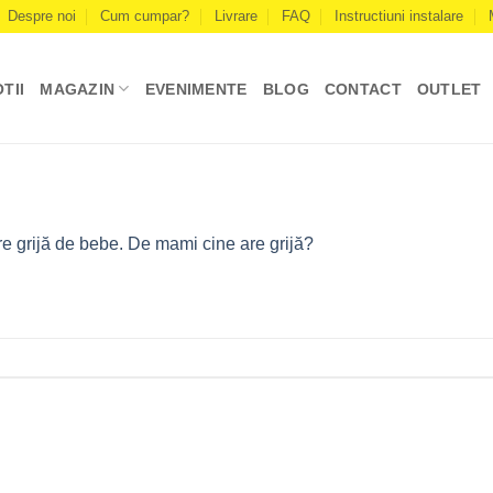
Despre noi
Cum cumpar?
Livrare
FAQ
Instructiuni instalare
TII
MAGAZIN
EVENIMENTE
BLOG
CONTACT
OUTLET
re grijă de bebe. De mami cine are grijă?