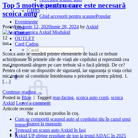
Top 5 motive pentru care este necesară
Accesorii carucioare
GHID
scoica auto
Ghid accesorii pentru scaune
Evenimente
Posted on
iunie 12, 2020
iunie 28, 2024
by
Axkid
Blog
Contact
12
OUTLET
iun.
Card Cadou
Caută
Scoica auto se numără printre elementele de bază ce trebuie
după:
achiziționate în primele zile de viață ale copilului și reprezintă cea
mai importantă alegere pe care trebuie să o facă părinții. De ce?
Pentru că este un dispozitiv de siguranță, iar siguranța și viața celui
mic trebuie să constituie întotdeauna o prioritate pentru părinți. 1.
0
[…]
Continue reading
→
Posted in
Blog
|
Tagged
rear-facing
,
scoica auto copii
,
scoica
Axkid
Leave a comment
Articole recente
Nu ai niciun produs în coș.
Cum se comportă scaunul auto al copilului tău în cazul unui
Înapoi la magazin
impact
Testează un scaun auto Axkid în Iași
0
Axkid UP obține rezultate de top la testul ADAC în 2025