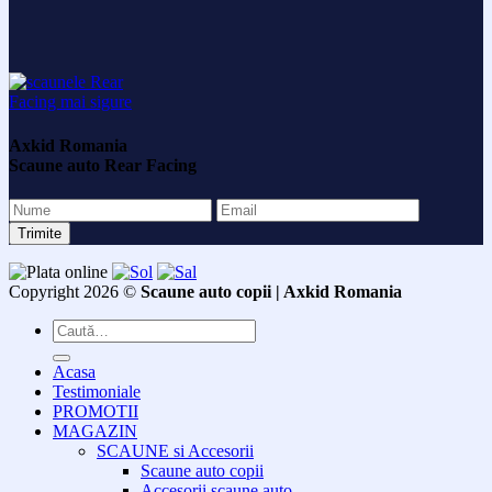
Axkid Romania
Scaune auto Rear Facing
Copyright 2026 ©
Scaune auto copii | Axkid Romania
Caută
după:
Acasa
Testimoniale
PROMOTII
MAGAZIN
SCAUNE si Accesorii
Scaune auto copii
Accesorii scaune auto