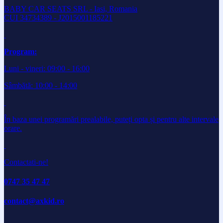
BABY CAR SEATS SRL - Iasi, Romania
CUI 34734389 - J2015001185221
Program:
Luni - vineri: 09:00 - 16:00
Sâmbătă: 10:00 - 14:00
În baza unei programări prealabile, puteți opta și pentru alte intervale
orare.
Contactati-ne!
0747 35 47 47
contact@axkid.ro