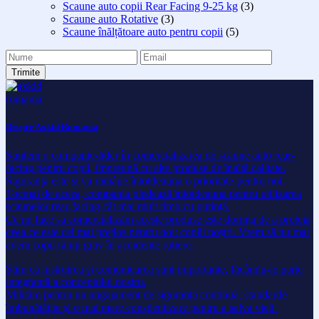
Scaune auto copii Rear Facing 9-25 kg
(3)
Scaune auto Rotative
(3)
Scaune înălțătoare auto pentru copii
(5)
Despre Axkid Romania
Suntem o companie-lider în comercializarea de scaune auto rear-
facing pentru copii, împreună cu alte produse de înaltă calitate.
Siguranța este și va rămâne întotdeauna o prioritate pentru noi.
Tocmai de aceea, compania pledează întotdeauna pentru utilizarea
scaunelor rear-facing cât mai mult timp cu putință.
Ce ne face sa comercializăm aceste produse este dorința de a proteja
ceea ce este cel mai prețios pentru noi: copiii noștri. Vrem să nu mai
avem copii răniți grav în accidente rutiere.
Știm că instruirea și comunicarea sunt importante, făcându-le parte
integrantă a conceptului nostru.
Milităm pentru un angajament de siguranță continuă, standarde
îmbunătățite și o mai mare conștientizare pentru a salva vieți.