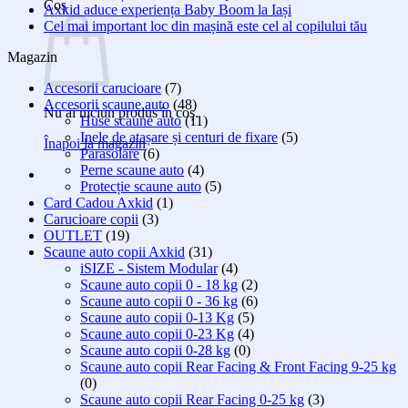
Coș
Axkid aduce experiența Baby Boom la Iași
Cel mai important loc din mașină este cel al copilului tău
Magazin
Accesorii carucioare
(7)
Accesorii scaune auto
(48)
Nu ai niciun produs în coș.
Huse scaune auto
(11)
Inele de atașare și centuri de fixare
(5)
Înapoi la magazin
Parasolare
(6)
Perne scaune auto
(4)
Protecție scaune auto
(5)
Card Cadou Axkid
(1)
Carucioare copii
(3)
OUTLET
(19)
Scaune auto copii Axkid
(31)
iSIZE - Sistem Modular
(4)
Scaune auto copii 0 - 18 kg
(2)
Scaune auto copii 0 - 36 kg
(6)
Scaune auto copii 0-13 Kg
(5)
Scaune auto copii 0-23 Kg
(4)
Scaune auto copii 0-28 kg
(0)
Scaune auto copii Rear Facing & Front Facing 9-25 kg
(0)
Scaune auto copii Rear Facing 0-25 kg
(3)