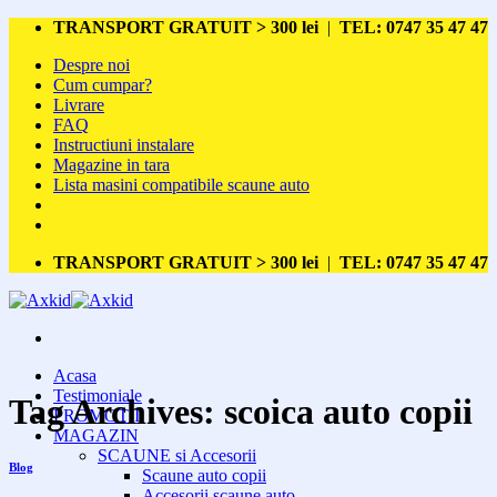
Skip
TRANSPORT GRATUIT > 300 lei
|
TEL: 0747 35 47 47
to
Despre noi
content
Cum cumpar?
Livrare
FAQ
Instructiuni instalare
Magazine in tara
Lista masini compatibile scaune auto
TRANSPORT GRATUIT > 300 lei
|
TEL: 0747 35 47 47
Acasa
Testimoniale
Tag Archives:
scoica auto copii
PROMOTII
MAGAZIN
SCAUNE si Accesorii
Blog
Scaune auto copii
Accesorii scaune auto