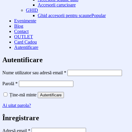
Accesorii carucioare
GHID
Ghid accesorii pentru scaune
Evenimente
Blog
Contact
OUTLET
Card Cadou
Autentificare
Autentificare
Obligatoriu
Nume utilizator sau adresă email
*
Obligatoriu
Parolă
*
Ține-mă minte
Autentificare
Ai uitat parola?
Înregistrare
Obligatoriu
Adresă email
*