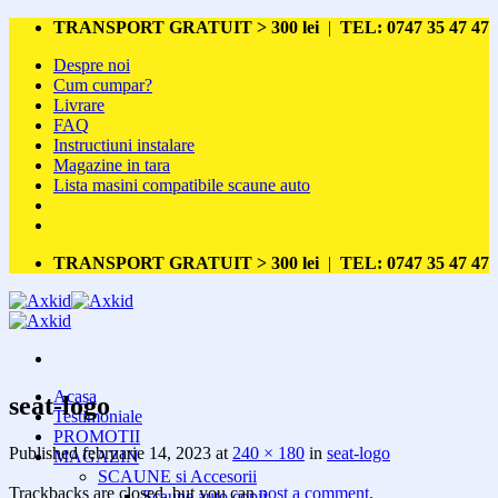
Skip
TRANSPORT GRATUIT > 300 lei
|
TEL: 0747 35 47 47
to
Despre noi
content
Cum cumpar?
Livrare
FAQ
Instructiuni instalare
Magazine in tara
Lista masini compatibile scaune auto
TRANSPORT GRATUIT > 300 lei
|
TEL: 0747 35 47 47
Acasa
seat-logo
Testimoniale
PROMOTII
Published
februarie 14, 2023
at
240 × 180
in
seat-logo
MAGAZIN
SCAUNE si Accesorii
Trackbacks are closed, but you can
post a comment
.
Scaune auto copii