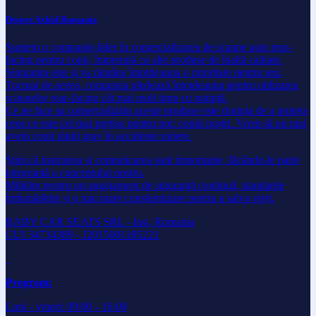
Despre Axkid Romania
Suntem o companie-lider în comercializarea de scaune auto rear-
facing pentru copii, împreună cu alte produse de înaltă calitate.
Siguranța este și va rămâne întotdeauna o prioritate pentru noi.
Tocmai de aceea, compania pledează întotdeauna pentru utilizarea
scaunelor rear-facing cât mai mult timp cu putință.
Ce ne face sa comercializăm aceste produse este dorința de a proteja
ceea ce este cel mai prețios pentru noi: copiii noștri. Vrem să nu mai
avem copii răniți grav în accidente rutiere.
Știm că instruirea și comunicarea sunt importante, făcându-le parte
integrantă a conceptului nostru.
Milităm pentru un angajament de siguranță continuă, standarde
îmbunătățite și o mai mare conștientizare pentru a salva vieți.
BABY CAR SEATS SRL - Iasi, Romania
CUI 34734389 - J2015001185221
Program:
Luni - vineri: 09:00 - 16:00