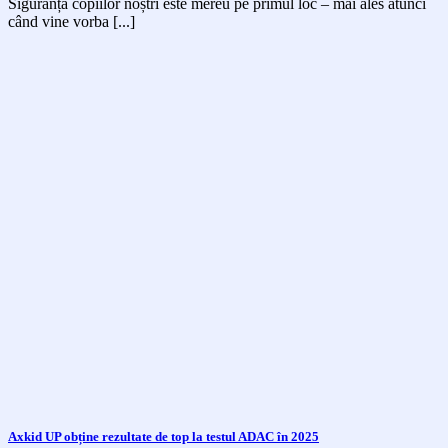
Siguranța copiilor noștri este mereu pe primul loc – mai ales atunci
când vine vorba [...]
Axkid UP obține rezultate de top la testul ADAC în 2025