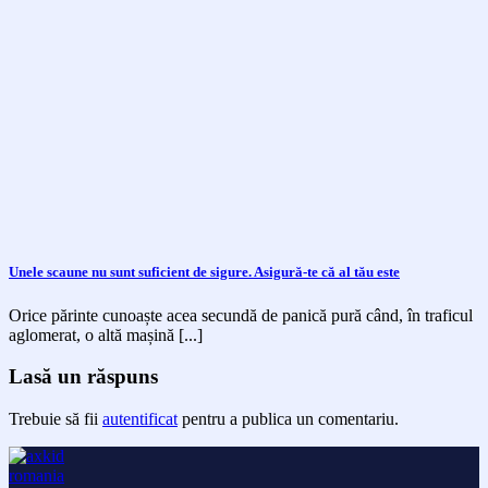
Unele scaune nu sunt suficient de sigure. Asigură-te că al tău este
Orice părinte cunoaște acea secundă de panică pură când, în traficul
aglomerat, o altă mașină [...]
Lasă un răspuns
Trebuie să fii
autentificat
pentru a publica un comentariu.