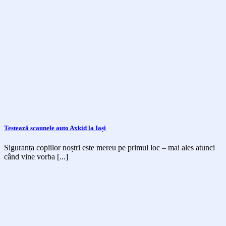
Testează scaunele auto Axkid la Iași
Siguranța copiilor noștri este mereu pe primul loc – mai ales atunci
când vine vorba [...]