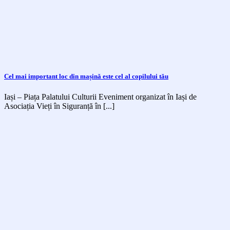
Cel mai important loc din mașină este cel al copilului tău
Iași – Piața Palatului Culturii Eveniment organizat în Iași de
Asociația Vieți în Siguranță în [...]