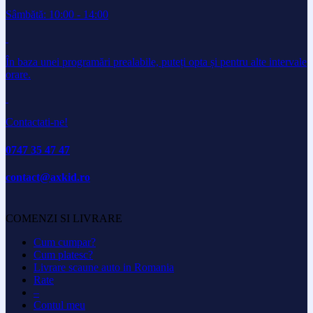
Sâmbătă: 10:00 - 14:00
În baza unei programări prealabile, puteți opta și pentru alte intervale
orare.
Contactati-ne!
0747 35 47 47
contact@axkid.ro
COMENZI SI LIVRARE
Cum cumpar?
Cum platesc?
Livrare scaune auto in Romania
Rate
–
Contul meu