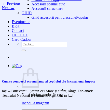
←
Previous
Accesorii scaune auto
Next
→
Accesorii carucioare
GHID
Ghid accesorii pentru scaune
Evenimente
Blog
Contact
OUTLET
Card Cadou
Caută
după:
Cum se comportă scaunul auto al copilului tău în cazul unui impact
Iași – Bulevardul Ștefan cel Mare și Sfânt, lângă Esplanada
Nu ai niciun produs în coș.
Teatrului Național Eveniment organizat în [...]
Înapoi la magazin