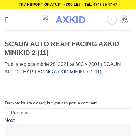
Skip
TRANSPORT GRATUIT > 300 LEI
|
TEL: 0747 35 47 47
to
content
SCAUN AUTO REAR FACING AXKID
MINIKID 2 (11)
Published
octombrie 28, 2021
at
300 × 200
in
SCAUN
AUTO REAR FACING AXKID MINIKID 2 (11)
Trackbacks are closed, but you can
post a comment
.
←
Previous
Next
→