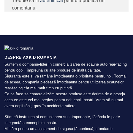
Trebuie să fii
autentificat
pentru a publica un
comentariu.
DESPRE AXKID ROMANIA
Suntem o companie-lider în comercializarea de scaune auto rear-facing
pentru copii, împreună cu alte produse de înaltă calitate.
Siguranța este și va rămâne întotdeauna o prioritate pentru noi. Tocmai
de aceea, compania pledează întotdeauna pentru utilizarea scaunelor
rear-facing cât mai mult timp cu putință.
Ce ne face sa comercializăm aceste produse este dorința de a proteja
ceea ce este cel mai prețios pentru noi: copiii noștri. Vrem să nu mai
avem copii răniți grav în accidente rutiere.
Știm că instruirea și comunicarea sunt importante, făcându-le parte
integrantă a conceptului nostru.
Milităm pentru un angajament de siguranță continuă, standarde