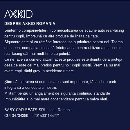
DESPRE AXKID ROMANIA
Suntem o companie-lider în comercializarea de scaune auto rear-facing
pentru copii, împreună cu alte produse de înaltă calitate.
Siguranța este și va rămâne întotdeauna o prioritate pentru noi. Tocmai
de aceea, compania pledează întotdeauna pentru utilizarea scaunelor
rear-facing cât mai mult timp cu putință.
Ce ne face sa comercializăm aceste produse este dorința de a proteja
ceea ce este cel mai prețios pentru noi: copiii noștri. Vrem să nu mai
avem copii răniți grav în accidente rutiere.
Știm că instruirea și comunicarea sunt importante, făcându-le parte
integrantă a conceptului nostru.
Milităm pentru un angajament de siguranță continuă, standarde
îmbunătățite și o mai mare conștientizare pentru a salva vieți.
BABY CAR SEATS SRL - Iasi, Romania
CUI 34734389 - J2015001185221