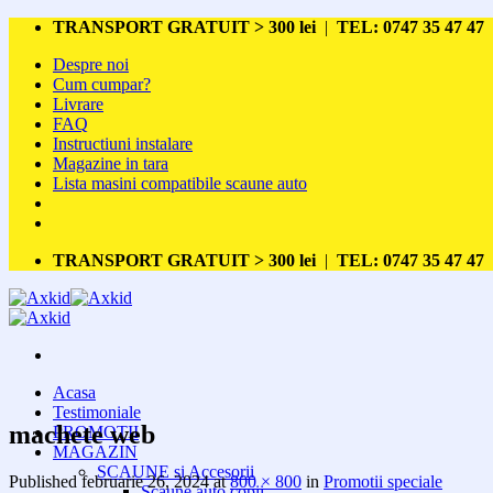
Skip
TRANSPORT GRATUIT > 300 lei
|
TEL: 0747 35 47 47
to
Despre noi
content
Cum cumpar?
Livrare
FAQ
Instructiuni instalare
Magazine in tara
Lista masini compatibile scaune auto
TRANSPORT GRATUIT > 300 lei
|
TEL: 0747 35 47 47
Acasa
Testimoniale
machete web
PROMOTII
MAGAZIN
SCAUNE si Accesorii
Published
februarie 26, 2024
at
800 × 800
in
Promotii speciale
Scaune auto copii