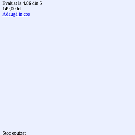
Evaluat la
4.86
din 5
149,00
lei
Adaugă în coș
Stoc epuizat