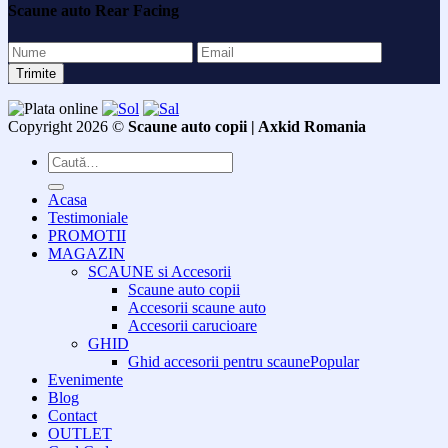
Scaune auto Rear Facing
Copyright 2026 ©
Scaune auto copii | Axkid Romania
Caută
după:
Acasa
Testimoniale
PROMOTII
MAGAZIN
SCAUNE si Accesorii
Scaune auto copii
Accesorii scaune auto
Accesorii carucioare
GHID
Ghid accesorii pentru scaune
Evenimente
Blog
Contact
OUTLET