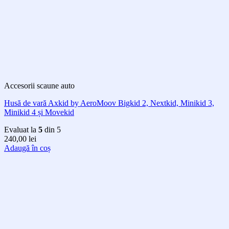
Accesorii scaune auto
Husă de vară Axkid by AeroMoov Bigkid 2, Nextkid, Minikid 3,
Minikid 4 și Movekid
Evaluat la
5
din 5
240,00
lei
Adaugă în coș