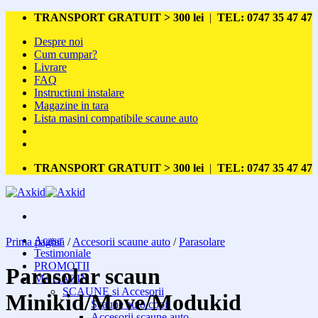
Skip
TRANSPORT GRATUIT > 300 lei
|
TEL: 0747 35 47 47
to
Despre noi
content
Cum cumpar?
Livrare
FAQ
Instructiuni instalare
Magazine in tara
Lista masini compatibile scaune auto
TRANSPORT GRATUIT > 300 lei
|
TEL: 0747 35 47 47
Acasa
Prima pagină
/
Accesorii scaune auto
/
Parasolare
Testimoniale
PROMOTII
Parasolar scaun
MAGAZIN
SCAUNE si Accesorii
Minikid/Move/Modukid
Scaune auto copii
Accesorii scaune auto