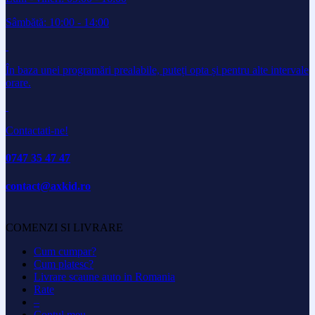
Sâmbătă: 10:00 - 14:00
În baza unei programări prealabile, puteți opta și pentru alte intervale
orare.
Contactati-ne!
0747 35 47 47
contact@axkid.ro
COMENZI SI LIVRARE
Cum cumpar?
Cum platesc?
Livrare scaune auto in Romania
Rate
–
Contul meu