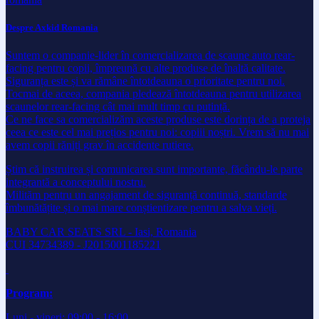
Despre Axkid Romania
Suntem o companie-lider în comercializarea de scaune auto rear-
facing pentru copii, împreună cu alte produse de înaltă calitate.
Siguranța este și va rămâne întotdeauna o prioritate pentru noi.
Tocmai de aceea, compania pledează întotdeauna pentru utilizarea
scaunelor rear-facing cât mai mult timp cu putință.
Ce ne face sa comercializăm aceste produse este dorința de a proteja
ceea ce este cel mai prețios pentru noi: copiii noștri. Vrem să nu mai
avem copii răniți grav în accidente rutiere.
Știm că instruirea și comunicarea sunt importante, făcându-le parte
integrantă a conceptului nostru.
Milităm pentru un angajament de siguranță continuă, standarde
îmbunătățite și o mai mare conștientizare pentru a salva vieți.
BABY CAR SEATS SRL - Iasi, Romania
CUI 34734389 - J2015001185221
Program:
Luni - vineri: 09:00 - 16:00