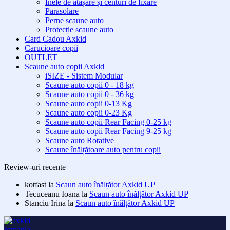
Inele de atașare și centuri de fixare
Parasolare
Perne scaune auto
Protecție scaune auto
Card Cadou Axkid
Carucioare copii
OUTLET
Scaune auto copii Axkid
iSIZE - Sistem Modular
Scaune auto copii 0 - 18 kg
Scaune auto copii 0 - 36 kg
Scaune auto copii 0-13 Kg
Scaune auto copii 0-23 Kg
Scaune auto copii Rear Facing 0-25 kg
Scaune auto copii Rear Facing 9-25 kg
Scaune auto Rotative
Scaune înălțătoare auto pentru copii
Review-uri recente
kotfast
la
Scaun auto înălțător Axkid UP
Tecuceanu Ioana
la
Scaun auto înălțător Axkid UP
Stanciu Irina
la
Scaun auto înălțător Axkid UP