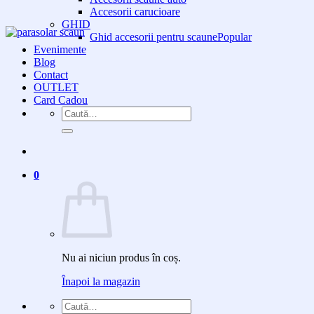
Accesorii carucioare
GHID
Ghid accesorii pentru scaune
Evenimente
Blog
Contact
OUTLET
Card Cadou
Caută
după:
0
Nu ai niciun produs în coș.
Înapoi la magazin
Caută