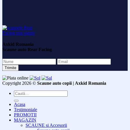
Axkid Romania
Scaune auto Rear Facing
Copyright 2026 ©
Scaune auto copii | Axkid Romania
Caută
după:
Acasa
Testimoniale
PROMOTII
MAGAZIN
SCAUNE si Accesorii