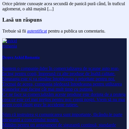
Orice părinte cunoaște acea secundă de panică pură când, în traficul
aglomerat, o altă mașină [...]
Lasă un răspuns
Trebuie să fii
autentificat
pentru a publica un comentariu.
Despre Axkid Romania
Suntem o companie-lider în comercializarea de scaune auto rear-
facing pentru copii, împreună cu alte produse de înaltă calitate.
Siguranța este și va rămâne întotdeauna o prioritate pentru noi.
Tocmai de aceea, compania pledează întotdeauna pentru utilizarea
scaunelor rear-facing cât mai mult timp cu putință.
Ce ne face sa comercializăm aceste produse este dorința de a proteja
ceea ce este cel mai prețios pentru noi: copiii noștri. Vrem să nu mai
avem copii răniți grav în accidente rutiere.
Știm că instruirea și comunicarea sunt importante, făcându-le parte
integrantă a conceptului nostru.
Milităm pentru un angajament de siguranță continuă, standarde