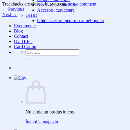
Trackbacks are closed, but you can
post a comment
.
Accesorii scaune auto
←
Previous
Accesorii carucioare
Next
→
GHID
Ghid accesorii pentru scaune
Evenimente
Blog
Contact
OUTLET
Card Cadou
Caută
după:
Nu ai niciun produs în coș.
Înapoi la magazin