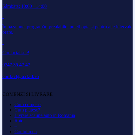
Sâmbătă: 10:00 - 14:00
În baza unei programări prealabile, puteți opta și pentru alte intervale
orare.
Contactati-ne!
0747 35 47 47
contact@axkid.ro
COMENZI SI LIVRARE
Cum cumpar?
Cum platesc?
Livrare scaune auto in Romania
Rate
–
Contul meu