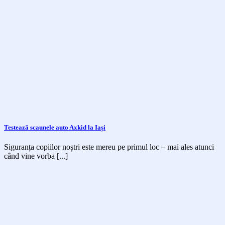
Testează scaunele auto Axkid la Iași
Siguranța copiilor noștri este mereu pe primul loc – mai ales atunci
când vine vorba [...]