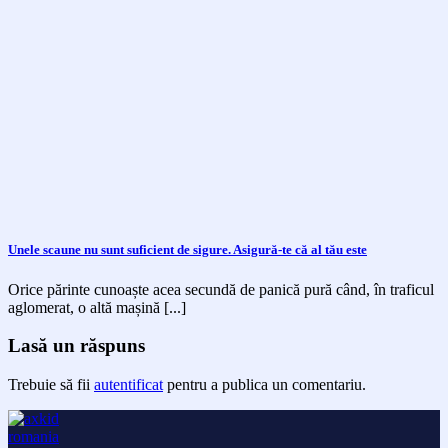
Unele scaune nu sunt suficient de sigure. Asigură-te că al tău este
Orice părinte cunoaște acea secundă de panică pură când, în traficul
aglomerat, o altă mașină [...]
Lasă un răspuns
Trebuie să fii
autentificat
pentru a publica un comentariu.