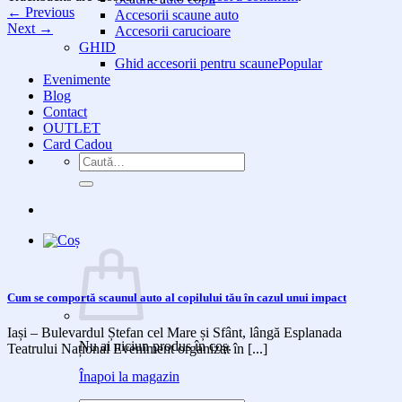
←
Previous
Accesorii scaune auto
Next
→
Accesorii carucioare
GHID
Ghid accesorii pentru scaune
Evenimente
Blog
Contact
OUTLET
Card Cadou
Caută
după:
Cum se comportă scaunul auto al copilului tău în cazul unui impact
Iași – Bulevardul Ștefan cel Mare și Sfânt, lângă Esplanada
Nu ai niciun produs în coș.
Teatrului Național Eveniment organizat în [...]
Înapoi la magazin