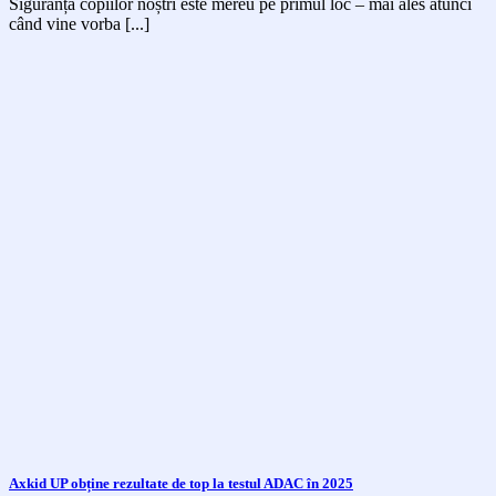
Siguranța copiilor noștri este mereu pe primul loc – mai ales atunci
când vine vorba [...]
Axkid UP obține rezultate de top la testul ADAC în 2025