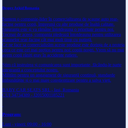
Despre Axkid Romania
Suntem o companie-lider în comercializarea de scaune auto rear-
facing pentru copii, împreună cu alte produse de înaltă calitate.
Siguranța este și va rămâne întotdeauna o prioritate pentru noi.
Tocmai de aceea, compania pledează întotdeauna pentru utilizarea
scaunelor rear-facing cât mai mult timp cu putință.
Ce ne face sa comercializăm aceste produse este dorința de a proteja
ceea ce este cel mai prețios pentru noi: copiii noștri. Vrem să nu mai
avem copii răniți grav în accidente rutiere.
Știm că instruirea și comunicarea sunt importante, făcându-le parte
integrantă a conceptului nostru.
Milităm pentru un angajament de siguranță continuă, standarde
îmbunătățite și o mai mare conștientizare pentru a salva vieți.
BABY CAR SEATS SRL - Iasi, Romania
CUI 34734389 - J2015001185221
Program:
Luni - vineri: 09:00 - 16:00