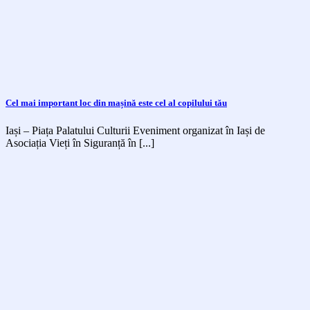
Cel mai important loc din mașină este cel al copilului tău
Iași – Piața Palatului Culturii Eveniment organizat în Iași de
Asociația Vieți în Siguranță în [...]