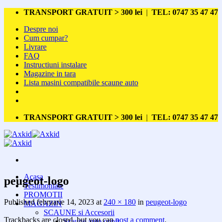
Skip
TRANSPORT GRATUIT > 300 lei
|
TEL: 0747 35 47 47
to
Despre noi
content
Cum cumpar?
Livrare
FAQ
Instructiuni instalare
Magazine in tara
Lista masini compatibile scaune auto
TRANSPORT GRATUIT > 300 lei
|
TEL: 0747 35 47 47
Acasa
peugeot-logo
Testimoniale
PROMOTII
Published
februarie 14, 2023
at
240 × 180
in
peugeot-logo
MAGAZIN
SCAUNE si Accesorii
Trackbacks are closed, but you can
post a comment
.
Scaune auto copii