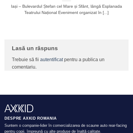
Iași – Bulevardul Ștefan cel Mare și Sfânt, lângă Esplanada
Teatrului Național Eveniment organizat în [...]
Lasă un răspuns
Trebuie să fii
autentificat
pentru a publica un
comentariu.
DESPRE AXKID ROMANIA
Suntem o companie-lider în comercializarea de scaune auto rear-facing
pentru copii, împreună cu alte produse de înaltă calitate.