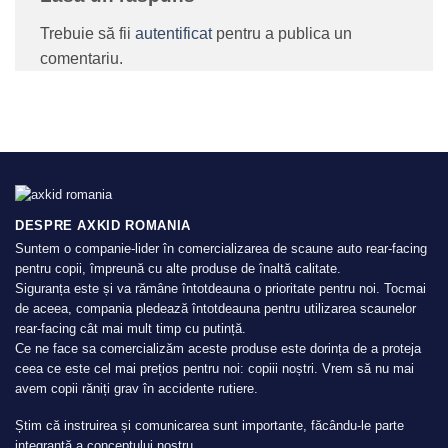
Trebuie să fii
autentificat
pentru a publica un
comentariu.
DESPRE AXKID ROMANIA
Suntem o companie-lider în comercializarea de scaune auto rear-facing
pentru copii, împreună cu alte produse de înaltă calitate.
Siguranța este și va rămâne întotdeauna o prioritate pentru noi. Tocmai
de aceea, compania pledează întotdeauna pentru utilizarea scaunelor
rear-facing cât mai mult timp cu putință.
Ce ne face sa comercializăm aceste produse este dorința de a proteja
ceea ce este cel mai prețios pentru noi: copiii noștri. Vrem să nu mai
avem copii răniți grav în accidente rutiere.
Știm că instruirea și comunicarea sunt importante, făcându-le parte
integrantă a conceptului nostru.