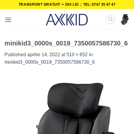
Skip
TRANSPORT GRATUIT > 300 LEI
|
TEL: 0747 35 47 47
to
content
minikid3_0000s_0019_7350057586730_6
Published
aprilie 14, 2022
at
510 × 652
in
minikid3_0000s_0019_7350057586730_6