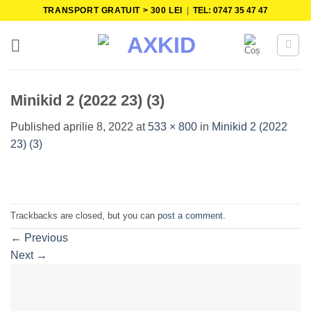
Skip
TRANSPORT GRATUIT > 300 LEI
|
TEL: 0747 35 47 47
to
content
Minikid 2 (2022 23) (3)
Published
aprilie 8, 2022
at
533 × 800
in
Minikid 2 (2022
23) (3)
Trackbacks are closed, but you can
post a comment
.
←
Previous
Next
→