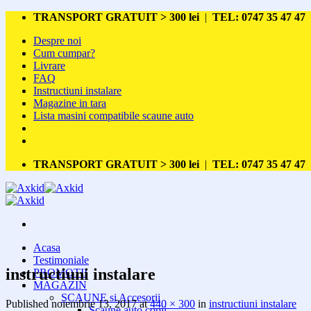
Skip
TRANSPORT GRATUIT > 300 lei
|
TEL: 0747 35 47 47
to
Despre noi
content
Cum cumpar?
Livrare
FAQ
Instructiuni instalare
Magazine in tara
Lista masini compatibile scaune auto
TRANSPORT GRATUIT > 300 lei
|
TEL: 0747 35 47 47
Acasa
Testimoniale
instructiuni instalare
PROMOTII
MAGAZIN
SCAUNE si Accesorii
Published
noiembrie 13, 2017
at
440 × 300
in
instructiuni instalare
Scaune auto copii