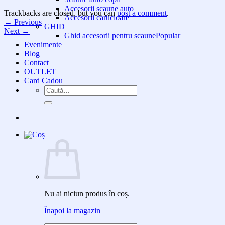
Accesorii scaune auto
Trackbacks are closed, but you can
post a comment
.
Accesorii carucioare
←
Previous
GHID
Next
→
Ghid accesorii pentru scaune
Evenimente
Blog
Contact
OUTLET
Card Cadou
Caută
după:
Nu ai niciun produs în coș.
Înapoi la magazin