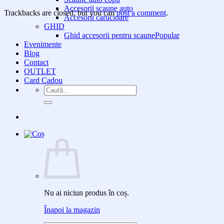
Accesorii scaune auto
Trackbacks are closed, but you can
post a comment
.
Accesorii carucioare
GHID
Ghid accesorii pentru scaune
Evenimente
Blog
Contact
OUTLET
Card Cadou
Caută
după:
Nu ai niciun produs în coș.
Înapoi la magazin