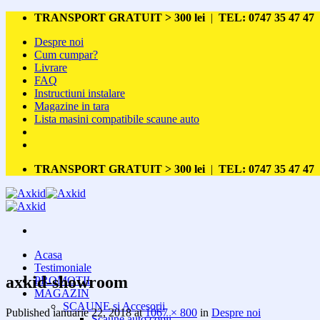
Skip
TRANSPORT GRATUIT > 300 lei
|
TEL: 0747 35 47 47
to
Despre noi
content
Cum cumpar?
Livrare
FAQ
Instructiuni instalare
Magazine in tara
Lista masini compatibile scaune auto
TRANSPORT GRATUIT > 300 lei
|
TEL: 0747 35 47 47
Acasa
Testimoniale
axkid-showroom
PROMOTII
MAGAZIN
SCAUNE si Accesorii
Published
ianuarie 22, 2018
at
1067 × 800
in
Despre noi
Scaune auto copii