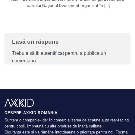
Teatrului Național Eveniment organizat în [...]
Lasă un răspuns
Trebuie să fii
autentificat
pentru a publica un
comentariu.
DESPRE AXKID ROMANIA
Suntem o companie-lider în comercializarea de scaune auto rear-facing
pentru copii, împreună cu alte produse de înaltă calitate.
Siguranța este și va rămâne întotdeauna o prioritate pentru noi. Tocmai