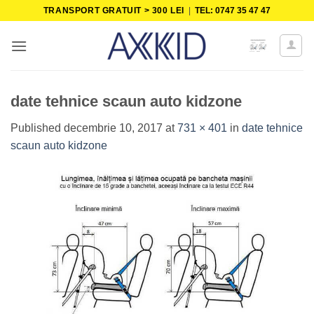
Skip
TRANSPORT GRATUIT > 300 LEI
|
TEL: 0747 35 47 47
to
content
date tehnice scaun auto kidzone
Published
decembrie 10, 2017
at
731 × 401
in
date tehnice
scaun auto kidzone