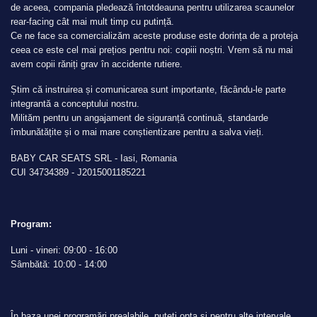
de aceea, compania pledează întotdeauna pentru utilizarea scaunelor
rear-facing cât mai mult timp cu putință.
Ce ne face sa comercializăm aceste produse este dorința de a proteja
ceea ce este cel mai prețios pentru noi: copiii noștri. Vrem să nu mai
avem copii răniți grav în accidente rutiere.
Știm că instruirea și comunicarea sunt importante, făcându-le parte
integrantă a conceptului nostru.
Milităm pentru un angajament de siguranță continuă, standarde
îmbunătățite și o mai mare conștientizare pentru a salva vieți.
BABY CAR SEATS SRL - Iasi, Romania
CUI 34734389 - J2015001185221
Program:
Luni - vineri: 09:00 - 16:00
Sâmbătă: 10:00 - 14:00
În baza unei programări prealabile, puteți opta și pentru alte intervale