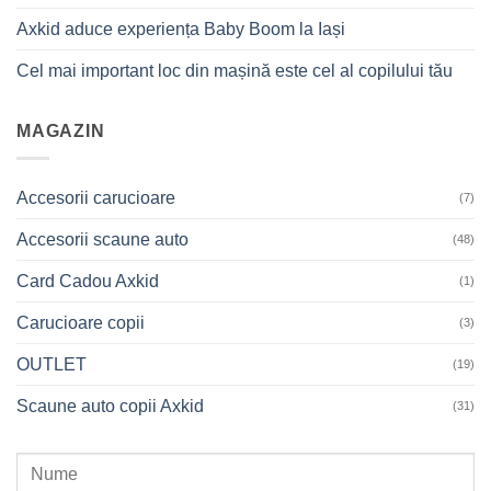
Axkid aduce experiența Baby Boom la Iași
Cel mai important loc din mașină este cel al copilului tău
MAGAZIN
Accesorii carucioare
(7)
Accesorii scaune auto
(48)
Card Cadou Axkid
(1)
Carucioare copii
(3)
OUTLET
(19)
Scaune auto copii Axkid
(31)