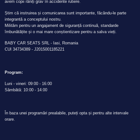
avem copii răniți grav în accidente rutiere.
Știm că instruirea și comunicarea sunt importante, făcându-le parte
integrantă a conceptului nostru.
Milităm pentru un angajament de siguranță continuă, standarde
îmbunătățite și o mai mare conștientizare pentru a salva vieți.
BABY CAR SEATS SRL - Iasi, Romania
CUI 34734389 - J2015001185221
Program:
Luni - vineri: 09:00 - 16:00
Sâmbătă: 10:00 - 14:00
În baza unei programări prealabile, puteți opta și pentru alte intervale
orare.