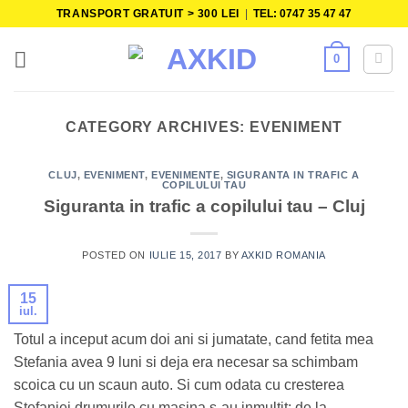
Skip
TRANSPORT GRATUIT > 300 LEI
|
TEL: 0747 35 47 47
to
content
0
CATEGORY ARCHIVES:
EVENIMENT
CLUJ
,
EVENIMENT
,
EVENIMENTE
,
SIGURANTA IN TRAFIC A
COPILULUI TAU
Siguranta in trafic a copilului tau – Cluj
POSTED ON
IULIE 15, 2017
BY
AXKID ROMANIA
15
iul.
Totul a inceput acum doi ani si jumatate, cand fetita mea
Stefania avea 9 luni si deja era necesar sa schimbam
scoica cu un scaun auto. Si cum odata cu cresterea
Stefaniei drumurile cu masina s-au inmultit: de la