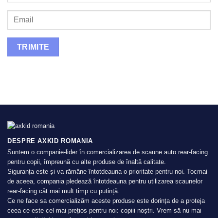
DESPRE AXKID ROMANIA
Suntem o companie-lider în comercializarea de scaune auto rear-facing
pentru copii, împreună cu alte produse de înaltă calitate.
Siguranța este și va rămâne întotdeauna o prioritate pentru noi. Tocmai
de aceea, compania pledează întotdeauna pentru utilizarea scaunelor
rear-facing cât mai mult timp cu putință.
Ce ne face sa comercializăm aceste produse este dorința de a proteja
ceea ce este cel mai prețios pentru noi: copiii noștri. Vrem să nu mai