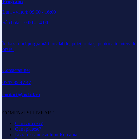
Program:
Luni - vineri: 09:00 - 16:00
Sâmbătă: 10:00 - 14:00
În baza unei programări prealabile, puteți opta și pentru alte intervale
orare.
Contactati-ne!
0747 35 47 47
contact@axkid.ro
COMENZI SI LIVRARE
Cum cumpar?
Cum platesc?
Livrare scaune auto in Romania