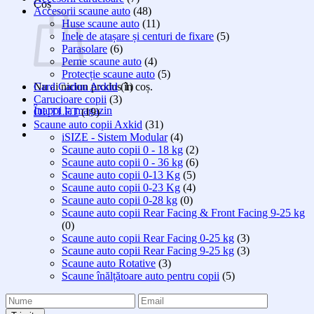
Coș
Accesorii scaune auto
(48)
Huse scaune auto
(11)
Inele de atașare și centuri de fixare
(5)
Parasolare
(6)
Perne scaune auto
(4)
Protecție scaune auto
(5)
Nu ai niciun produs în coș.
Card Cadou Axkid
(1)
Carucioare copii
(3)
Înapoi la magazin
OUTLET
(19)
Scaune auto copii Axkid
(31)
iSIZE - Sistem Modular
(4)
Scaune auto copii 0 - 18 kg
(2)
Scaune auto copii 0 - 36 kg
(6)
Scaune auto copii 0-13 Kg
(5)
Scaune auto copii 0-23 Kg
(4)
Scaune auto copii 0-28 kg
(0)
Scaune auto copii Rear Facing & Front Facing 9-25 kg
(0)
Scaune auto copii Rear Facing 0-25 kg
(3)
Scaune auto copii Rear Facing 9-25 kg
(3)
Scaune auto Rotative
(3)
Scaune înălțătoare auto pentru copii
(5)