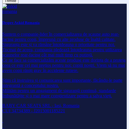
Despre Axkid Romania
Suntem o companie-lider în comercializarea de scaune auto rear-
facing pentru copii, împreună cu alte produse de înaltă calitate.
Siguranța este și va rămâne întotdeauna o prioritate pentru noi.
Tocmai de aceea, compania pledează întotdeauna pentru utilizarea
scaunelor rear-facing cât mai mult timp cu putință.
Ce ne face sa comercializăm aceste produse este dorința de a proteja
ceea ce este cel mai prețios pentru noi: copiii noștri. Vrem să nu mai
avem copii răniți grav în accidente rutiere.
Știm că instruirea și comunicarea sunt importante, făcându-le parte
integrantă a conceptului nostru.
Milităm pentru un angajament de siguranță continuă, standarde
îmbunătățite și o mai mare conștientizare pentru a salva vieți.
BABY CAR SEATS SRL - Iasi, Romania
CUI 34734389 - J2015001185221