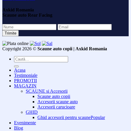
Axkid Romania
Scaune auto Rear Facing
Copyright 2026 ©
Scaune auto copii | Axkid Romania
Caută
după:
Acasa
Testimoniale
PROMOTII
MAGAZIN
SCAUNE si Accesorii
Scaune auto copii
Accesorii scaune auto
Accesorii carucioare
GHID
Ghid accesorii pentru scaune
Evenimente
Blog