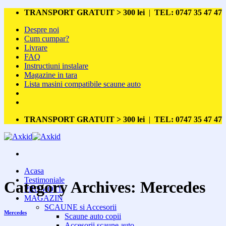
Skip
TRANSPORT GRATUIT > 300 lei
|
TEL: 0747 35 47 47
to
Despre noi
content
Cum cumpar?
Livrare
FAQ
Instructiuni instalare
Magazine in tara
Lista masini compatibile scaune auto
TRANSPORT GRATUIT > 300 lei
|
TEL: 0747 35 47 47
Acasa
Testimoniale
Category Archives:
Mercedes
PROMOTII
MAGAZIN
SCAUNE si Accesorii
Mercedes
Scaune auto copii
Accesorii scaune auto