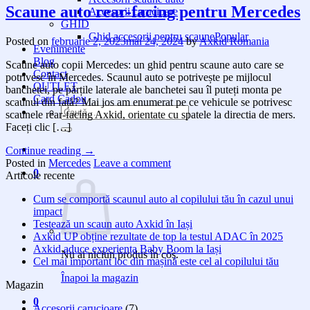
Scaune auto rear-facing pentru Mercedes
Accesorii carucioare
GHID
Ghid accesorii pentru scaune
Posted on
februarie 2, 2023
mai 24, 2024
by
Axkid Romania
Evenimente
Blog
Scaune auto copii Mercedes: un ghid pentru scaune auto care se
Contact
potrivesc în Mercedes. Scaunul auto se potrivește pe mijlocul
OUTLET
banchetei, pe părțile laterale ale banchetei sau îl puteți monta pe
Card Cadou
scaunul din față? Mai jos am enumerat pe ce vehicule se potrivesc
Caută
scaunele rear-facing Axkid, orientate cu spatele la directia de mers.
după:
Faceți clic […]
Continue reading
→
Posted in
Mercedes
Leave a comment
0
Articole recente
Cum se comportă scaunul auto al copilului tău în cazul unui
impact
Testează un scaun auto Axkid în Iași
Axkid UP obține rezultate de top la testul ADAC în 2025
Axkid aduce experiența Baby Boom la Iași
Nu ai niciun produs în coș.
Cel mai important loc din mașină este cel al copilului tău
Înapoi la magazin
Magazin
0
Accesorii carucioare
(7)