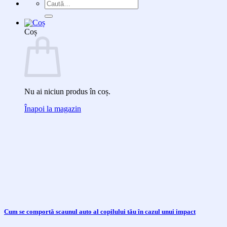
Caută
după:
Coș
Nu ai niciun produs în coș.
Înapoi la magazin
Cum se comportă scaunul auto al copilului tău în cazul unui impact