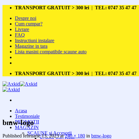
Skip
TRANSPORT GRATUIT > 300 lei
|
TEL: 0747 35 47 47
to
Despre noi
content
Cum cumpar?
Livrare
FAQ
Instructiuni instalare
Magazine in tara
Lista masini compatibile scaune auto
TRANSPORT GRATUIT > 300 lei
|
TEL: 0747 35 47 47
Acasa
Testimoniale
bmw-logo
PROMOTII
MAGAZIN
SCAUNE si Accesorii
Published
februarie 13, 2023
at
240 × 180
in
bmw-logo
Scaune auto copii