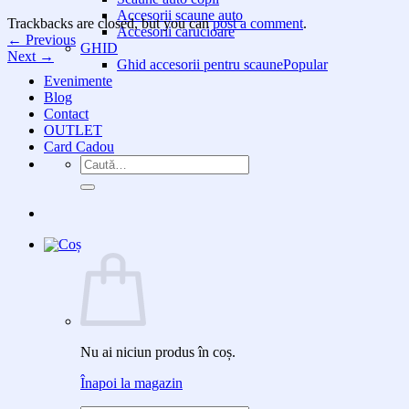
Accesorii scaune auto
Trackbacks are closed, but you can
post a comment
.
Accesorii carucioare
←
Previous
GHID
Next
→
Ghid accesorii pentru scaune
Evenimente
Blog
Contact
OUTLET
Card Cadou
Caută
după:
Nu ai niciun produs în coș.
Înapoi la magazin