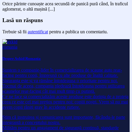
Orice părinte cunoaște acea secundă de panică pură când, în traficul
aglomerat, o altă mașină [...]
Lasă un răspuns
Trebuie să fii
autentificat
pentru a publica un comentariu.
Despre Axkid Romania
Suntem o companie-lider în comercializarea de scaune auto rear-
facing pentru copii, împreună cu alte produse de înaltă calitate.
Siguranța este și va rămâne întotdeauna o prioritate pentru noi.
Tocmai de aceea, compania pledează întotdeauna pentru utilizarea
scaunelor rear-facing cât mai mult timp cu putință.
Ce ne face sa comercializăm aceste produse este dorința de a proteja
ceea ce este cel mai prețios pentru noi: copiii noștri. Vrem să nu mai
avem copii răniți grav în accidente rutiere.
Știm că instruirea și comunicarea sunt importante, făcându-le parte
integrantă a conceptului nostru.
Milităm pentru un angajament de siguranță continuă, standarde