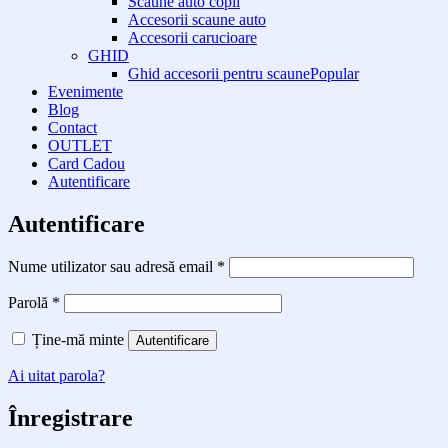
Scaune auto copii
Accesorii scaune auto
Accesorii carucioare
GHID
Ghid accesorii pentru scaune
Evenimente
Blog
Contact
OUTLET
Card Cadou
Autentificare
Autentificare
Obligatoriu
Nume utilizator sau adresă email
*
Obligatoriu
Parolă
*
Ține-mă minte
Autentificare
Ai uitat parola?
Înregistrare