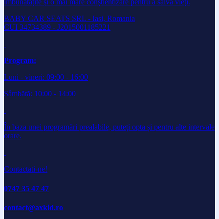
îmbunătățite și o mai mare conștientizare pentru a salva vieți.
BABY CAR SEATS SRL - Iasi, Romania
CUI 34734389 - J2015001185221
Program:
Luni - vineri: 09:00 - 16:00
Sâmbătă: 10:00 - 14:00
În baza unei programări prealabile, puteți opta și pentru alte intervale
orare.
Contactati-ne!
0747 35 47 47
contact@axkid.ro