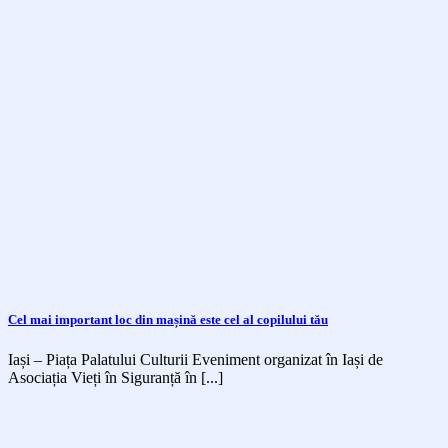
Cel mai important loc din mașină este cel al copilului tău
Iași – Piața Palatului Culturii Eveniment organizat în Iași de
Asociația Vieți în Siguranță în [...]