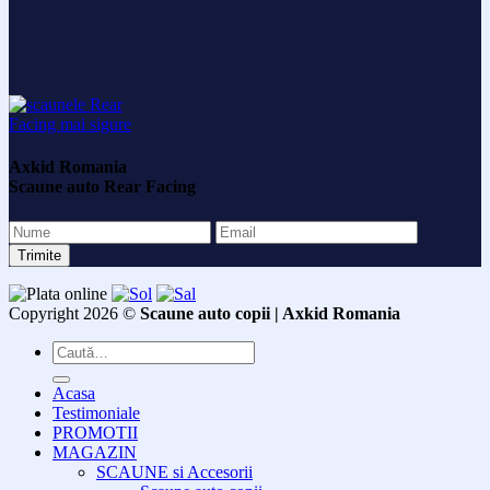
Axkid Romania
Scaune auto Rear Facing
Copyright 2026 ©
Scaune auto copii | Axkid Romania
Caută
după:
Acasa
Testimoniale
PROMOTII
MAGAZIN
SCAUNE si Accesorii