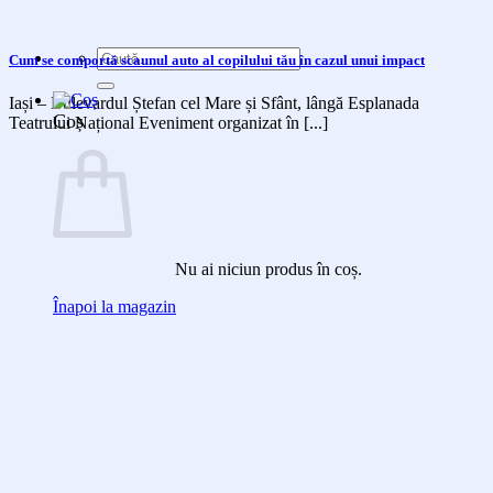
Caută
Cum se comportă scaunul auto al copilului tău în cazul unui impact
după:
Iași – Bulevardul Ștefan cel Mare și Sfânt, lângă Esplanada
Coș
Teatrului Național Eveniment organizat în [...]
Nu ai niciun produs în coș.
Înapoi la magazin