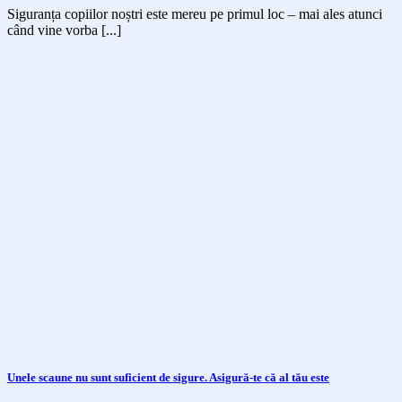
Siguranța copiilor noștri este mereu pe primul loc – mai ales atunci
când vine vorba [...]
Unele scaune nu sunt suficient de sigure. Asigură-te că al tău este