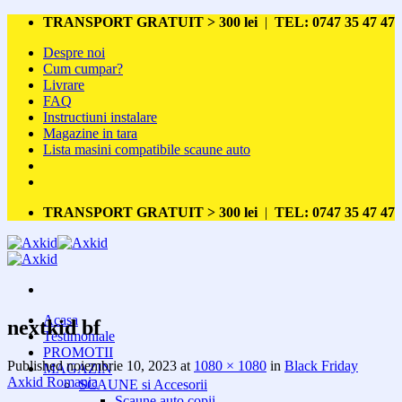
Skip
TRANSPORT GRATUIT > 300 lei
|
TEL: 0747 35 47 47
to
Despre noi
content
Cum cumpar?
Livrare
FAQ
Instructiuni instalare
Magazine in tara
Lista masini compatibile scaune auto
TRANSPORT GRATUIT > 300 lei
|
TEL: 0747 35 47 47
Acasa
nextkid bf
Testimoniale
PROMOTII
Published
noiembrie 10, 2023
at
1080 × 1080
in
Black Friday
MAGAZIN
Axkid Romania
SCAUNE si Accesorii
Scaune auto copii