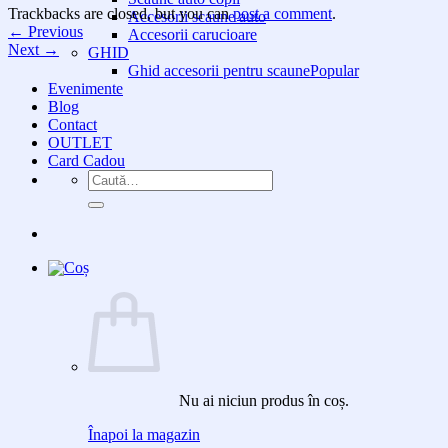
Trackbacks are closed, but you can
post a comment
.
Accesorii scaune auto
←
Previous
Accesorii carucioare
Next
→
GHID
Ghid accesorii pentru scaune
Evenimente
Blog
Contact
OUTLET
Card Cadou
Caută
după:
Nu ai niciun produs în coș.
Înapoi la magazin