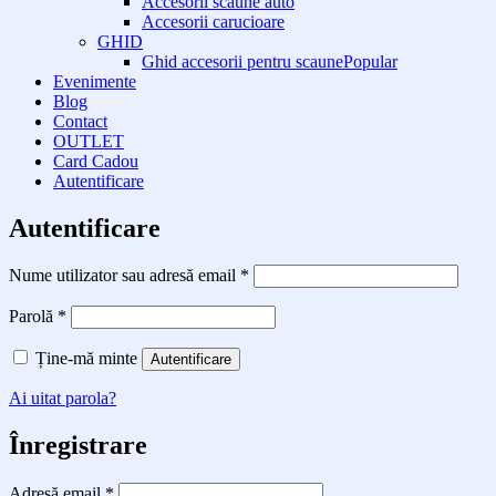
Accesorii scaune auto
Accesorii carucioare
GHID
Ghid accesorii pentru scaune
Evenimente
Blog
Contact
OUTLET
Card Cadou
Autentificare
Autentificare
Obligatoriu
Nume utilizator sau adresă email
*
Obligatoriu
Parolă
*
Ține-mă minte
Autentificare
Ai uitat parola?
Înregistrare
Obligatoriu
Adresă email
*