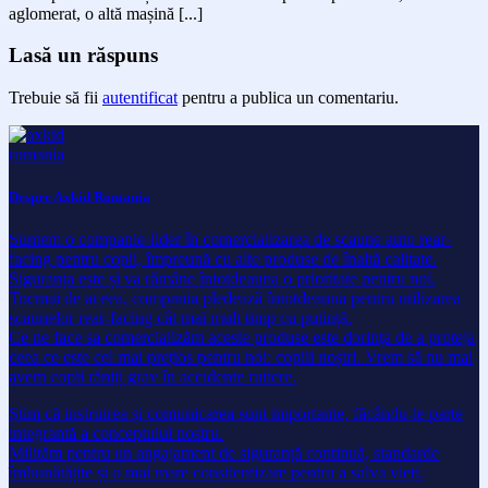
aglomerat, o altă mașină [...]
Lasă un răspuns
Trebuie să fii
autentificat
pentru a publica un comentariu.
Despre Axkid Romania
Suntem o companie-lider în comercializarea de scaune auto rear-
facing pentru copii, împreună cu alte produse de înaltă calitate.
Siguranța este și va rămâne întotdeauna o prioritate pentru noi.
Tocmai de aceea, compania pledează întotdeauna pentru utilizarea
scaunelor rear-facing cât mai mult timp cu putință.
Ce ne face sa comercializăm aceste produse este dorința de a proteja
ceea ce este cel mai prețios pentru noi: copiii noștri. Vrem să nu mai
avem copii răniți grav în accidente rutiere.
Știm că instruirea și comunicarea sunt importante, făcându-le parte
integrantă a conceptului nostru.
Milităm pentru un angajament de siguranță continuă, standarde
îmbunătățite și o mai mare conștientizare pentru a salva vieți.