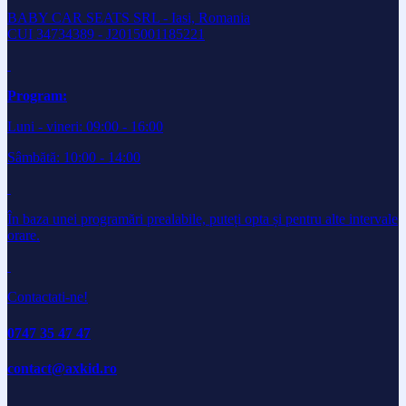
BABY CAR SEATS SRL - Iasi, Romania
CUI 34734389 - J2015001185221
Program:
Luni - vineri: 09:00 - 16:00
Sâmbătă: 10:00 - 14:00
În baza unei programări prealabile, puteți opta și pentru alte intervale
orare.
Contactati-ne!
0747 35 47 47
contact@axkid.ro