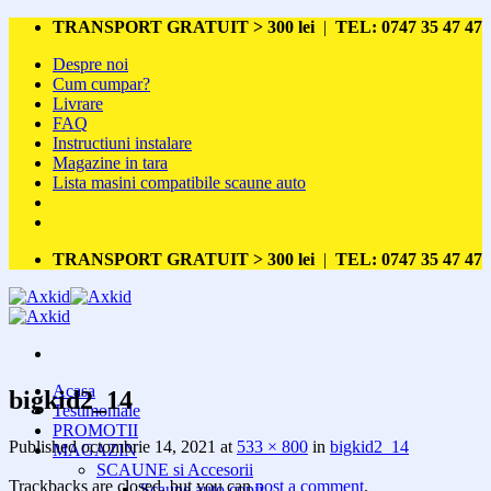
Skip
TRANSPORT GRATUIT > 300 lei
|
TEL: 0747 35 47 47
to
Despre noi
content
Cum cumpar?
Livrare
FAQ
Instructiuni instalare
Magazine in tara
Lista masini compatibile scaune auto
TRANSPORT GRATUIT > 300 lei
|
TEL: 0747 35 47 47
Acasa
bigkid2_14
Testimoniale
PROMOTII
Published
octombrie 14, 2021
at
533 × 800
in
bigkid2_14
MAGAZIN
SCAUNE si Accesorii
Trackbacks are closed, but you can
post a comment
.
Scaune auto copii