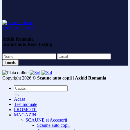
Axkid Romania
Scaune auto Rear Facing
Copyright 2026 ©
Scaune auto copii | Axkid Romania
Caută
după:
Acasa
Testimoniale
PROMOTII
MAGAZIN
SCAUNE si Accesorii
Scaune auto copii