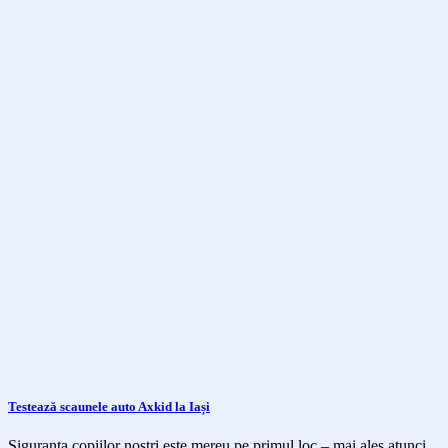
Testează scaunele auto Axkid la Iași
Siguranța copiilor noștri este mereu pe primul loc – mai ales atunci