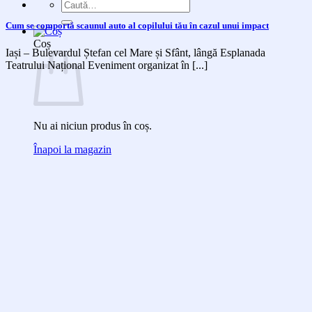
Caută
după:
Cum se comportă scaunul auto al copilului tău în cazul unui impact
Coș
Iași – Bulevardul Ștefan cel Mare și Sfânt, lângă Esplanada
Teatrului Național Eveniment organizat în [...]
Nu ai niciun produs în coș.
Înapoi la magazin