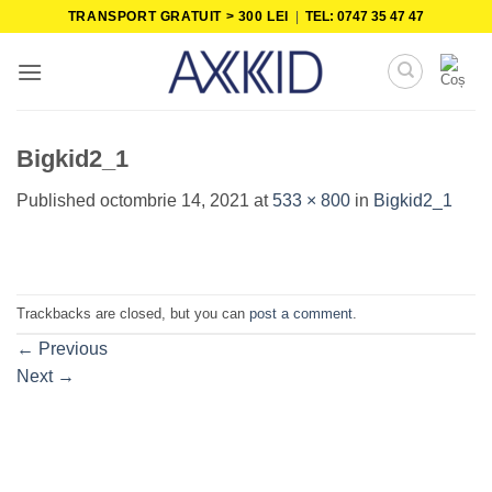
Skip
TRANSPORT GRATUIT > 300 LEI
|
TEL: 0747 35 47 47
to
content
Bigkid2_1
Published
octombrie 14, 2021
at
533 × 800
in
Bigkid2_1
Trackbacks are closed, but you can
post a comment
.
←
Previous
Next
→