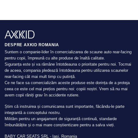
DESPRE AXKID ROMANIA
Suntem o companie-lider în comercializarea de scaune auto rear-facing
pentru copii, împreună cu alte produse de înaltă calitate.
Siguranța este și va rămâne întotdeauna o prioritate pentru noi. Tocmai
de aceea, compania pledează întotdeauna pentru utilizarea scaunelor
rear-facing cât mai mult timp cu putință.
Ce ne face sa comercializăm aceste produse este dorința de a proteja
ceea ce este cel mai prețios pentru noi: copiii noștri. Vrem să nu mai
avem copii răniți grav în accidente rutiere.
Știm că instruirea și comunicarea sunt importante, făcându-le parte
integrantă a conceptului nostru.
Milităm pentru un angajament de siguranță continuă, standarde
îmbunătățite și o mai mare conștientizare pentru a salva vieți.
BABY CAR SEATS SRL - Iasi, Romania