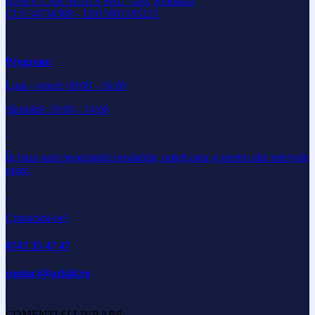
BABY CAR SEATS SRL - Iasi, Romania
CUI 34734389 - J2015001185221
Program:
Luni - vineri: 09:00 - 16:00
Sâmbătă: 10:00 - 14:00
În baza unei programări prealabile, puteți opta și pentru alte intervale
orare.
Contactati-ne!
0747 35 47 47
contact@axkid.ro
COMENZI SI LIVRARE