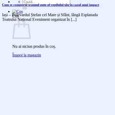
Caută
Cum se comportă scaunul auto al copilului tău în cazul unui impact
după:
Iași – Bulevardul Ștefan cel Mare și Sfânt, lângă Esplanada
Coș
Teatrului Național Eveniment organizat în [...]
Nu ai niciun produs în coș.
Înapoi la magazin