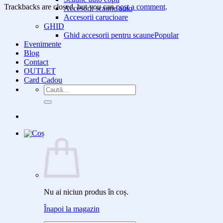
Trackbacks are closed, but you can
post a comment
.
Accesorii scaune auto
Accesorii carucioare
GHID
Ghid accesorii pentru scaune
Evenimente
Blog
Contact
OUTLET
Card Cadou
Caută
după:
Nu ai niciun produs în coș.
Înapoi la magazin