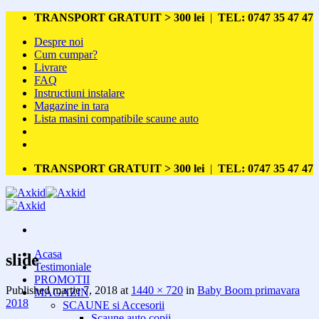
Skip
TRANSPORT GRATUIT > 300 lei
|
TEL: 0747 35 47 47
to
Despre noi
content
Cum cumpar?
Livrare
FAQ
Instructiuni instalare
Magazine in tara
Lista masini compatibile scaune auto
TRANSPORT GRATUIT > 300 lei
|
TEL: 0747 35 47 47
Acasa
slide
Testimoniale
PROMOTII
Published
martie 7, 2018
at
1440 × 720
in
Baby Boom primavara
MAGAZIN
2018
SCAUNE si Accesorii
Scaune auto copii