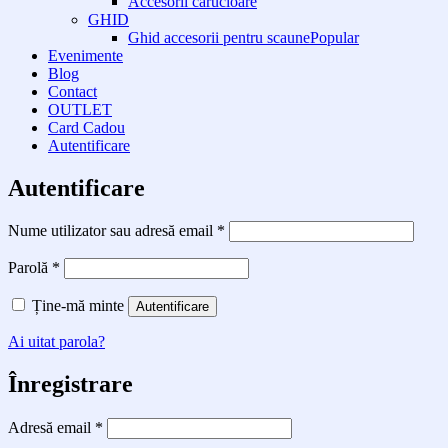
Accesorii carucioare
GHID
Ghid accesorii pentru scaune
Evenimente
Blog
Contact
OUTLET
Card Cadou
Autentificare
Autentificare
Obligatoriu
Nume utilizator sau adresă email
*
Obligatoriu
Parolă
*
Ține-mă minte
Autentificare
Ai uitat parola?
Înregistrare
Obligatoriu
Adresă email
*