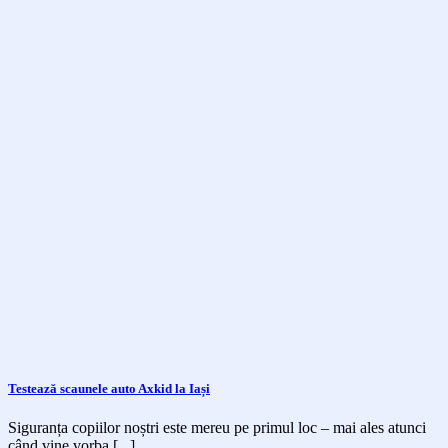
Testează scaunele auto Axkid la Iași
Siguranța copiilor noștri este mereu pe primul loc – mai ales atunci
când vine vorba [...]