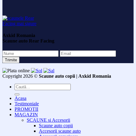
Axkid Romania
Scaune auto Rear Facing
Copyright 2026 ©
Scaune auto copii | Axkid Romania
Caută
după:
Acasa
Testimoniale
PROMOTII
MAGAZIN
SCAUNE si Accesorii
Scaune auto copii
Accesorii scaune auto