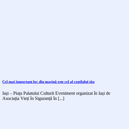
Cel mai important loc din mașină este cel al copilului tău
Iași – Piața Palatului Culturii Eveniment organizat în Iași de
Asociația Vieți în Siguranță în [...]