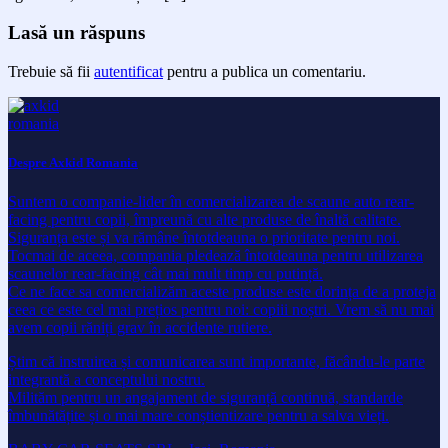
Lasă un răspuns
Trebuie să fii
autentificat
pentru a publica un comentariu.
Despre Axkid Romania
Suntem o companie-lider în comercializarea de scaune auto rear-
facing pentru copii, împreună cu alte produse de înaltă calitate.
Siguranța este și va rămâne întotdeauna o prioritate pentru noi.
Tocmai de aceea, compania pledează întotdeauna pentru utilizarea
scaunelor rear-facing cât mai mult timp cu putință.
Ce ne face sa comercializăm aceste produse este dorința de a proteja
ceea ce este cel mai prețios pentru noi: copiii noștri. Vrem să nu mai
avem copii răniți grav în accidente rutiere.
Știm că instruirea și comunicarea sunt importante, făcându-le parte
integrantă a conceptului nostru.
Milităm pentru un angajament de siguranță continuă, standarde
îmbunătățite și o mai mare conștientizare pentru a salva vieți.