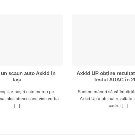
 un scaun auto Axkid în
Axkid UP obține rezultat
Iași
testul ADAC în 2
copiilor noștri este mereu pe
Suntem mândri să vă împărtăș
mai ales atunci când vine vorba
Axkid Up a obținut rezultate 
[...]
cadrul [...]