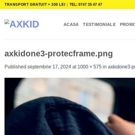
Skip
TRANSPORT GRATUIT > 300 LEI
|
TEL: 0747 35 47 47
to
content
ACASA
TESTIMONIALE
PROMO
axkidone3-protecframe.png
Published
septembrie 17, 2024
at
1000 × 575
in
axkidone3-p