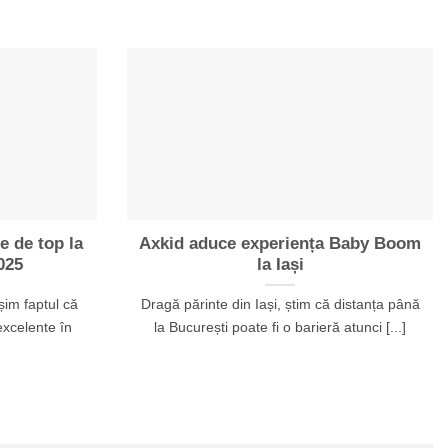
e de top la
Axkid aduce experiența Baby Boom
025
la Iași
im faptul că
Dragă părinte din Iași, știm că distanța până
excelente în
la București poate fi o barieră atunci [...]