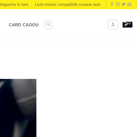
Magazine in tara
Lista masini compatibile scaune auto
CARD CADOU