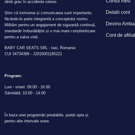
Contul meu
răniți grav în accidente rutiere.
Detalii cont
Știm că instruirea și comunicarea sunt importante,
făcându-le parte integrantă a conceptului nostru.
Devino Amba
Milităm pentru un angajament de siguranță continuă,
standarde îmbunătățite și o mai mare conștientizare
Cont de afilia
pentru a salva vieți.
BABY CAR SEATS SRL - Iasi, Romania
CUI 34734389 - J2015001185221
Program:
Luni - vineri: 09:00 - 16:00
Sâmbătă: 10:00 - 14:00
În baza unei programări prealabile, puteți opta și
pentru alte intervale orare.