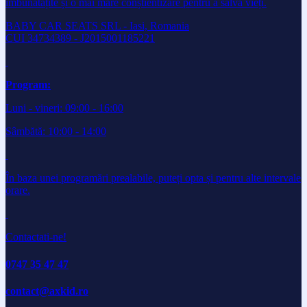
îmbunătățite și o mai mare conștientizare pentru a salva vieți.
BABY CAR SEATS SRL - Iasi, Romania
CUI 34734389 - J2015001185221
Program:
Luni - vineri: 09:00 - 16:00
Sâmbătă: 10:00 - 14:00
În baza unei programări prealabile, puteți opta și pentru alte intervale
orare.
Contactati-ne!
0747 35 47 47
contact@axkid.ro