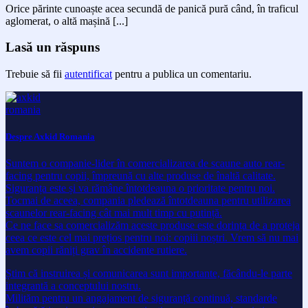
Orice părinte cunoaște acea secundă de panică pură când, în traficul
aglomerat, o altă mașină [...]
Lasă un răspuns
Trebuie să fii
autentificat
pentru a publica un comentariu.
Despre Axkid Romania
Suntem o companie-lider în comercializarea de scaune auto rear-
facing pentru copii, împreună cu alte produse de înaltă calitate.
Siguranța este și va rămâne întotdeauna o prioritate pentru noi.
Tocmai de aceea, compania pledează întotdeauna pentru utilizarea
scaunelor rear-facing cât mai mult timp cu putință.
Ce ne face sa comercializăm aceste produse este dorința de a proteja
ceea ce este cel mai prețios pentru noi: copiii noștri. Vrem să nu mai
avem copii răniți grav în accidente rutiere.
Știm că instruirea și comunicarea sunt importante, făcându-le parte
integrantă a conceptului nostru.
Milităm pentru un angajament de siguranță continuă, standarde