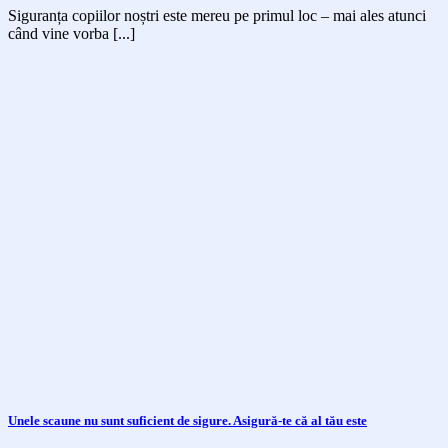
Siguranța copiilor noștri este mereu pe primul loc – mai ales atunci
când vine vorba [...]
Unele scaune nu sunt suficient de sigure. Asigură-te că al tău este