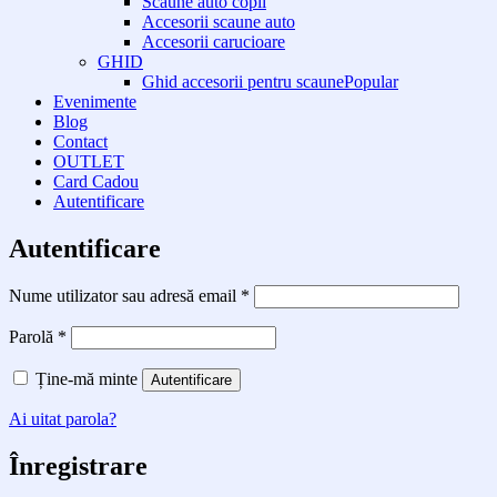
Scaune auto copii
Accesorii scaune auto
Accesorii carucioare
GHID
Ghid accesorii pentru scaune
Evenimente
Blog
Contact
OUTLET
Card Cadou
Autentificare
Autentificare
Obligatoriu
Nume utilizator sau adresă email
*
Obligatoriu
Parolă
*
Ține-mă minte
Autentificare
Ai uitat parola?
Înregistrare