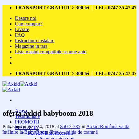
Skip
TRANSPORT GRATUIT > 300 lei
|
TEL: 0747 35 47 47
to
Despre noi
content
Cum cumpar?
Livrare
FAQ
Instructiuni instalare
Magazine in tara
Lista masini compatibile scaune auto
TRANSPORT GRATUIT > 300 lei
|
TEL: 0747 35 47 47
Acasa
oferta axkid babyboom 2018
Testimoniale
PROMOTII
Published
august 24, 2018
at
850 × 735
in
Axkid România vă dă
MAGAZIN
întâlnire la Baby Boom Show – ediția de toamnă
SCAUNE si Accesorii
Scaune auto copii